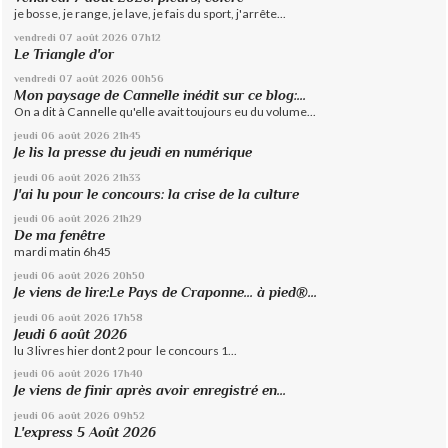
je bosse, je range, je lave, je fais du sport, j'arrête...
vendredi 07
août 2026
07h12
Le Triangle d'or
vendredi 07
août 2026
00h56
Mon paysage de Cannelle inédit sur ce blog:...
On a dit à Cannelle qu'elle avait toujours eu du volume...
jeudi 06
août 2026
21h45
Je lis la presse du jeudi en numérique
jeudi 06
août 2026
21h33
J'ai lu pour le concours: la crise de la culture
jeudi 06
août 2026
21h29
De ma fenêtre
mardi matin 6h45
jeudi 06
août 2026
20h50
Je viens de lire:Le Pays de Craponne... à pied®...
jeudi 06
août 2026
17h58
Jeudi 6 août 2026
lu 3 livres hier dont 2 pour le concours 1...
jeudi 06
août 2026
17h40
Je viens de finir après avoir enregistré en...
jeudi 06
août 2026
09h52
L'express 5 Août 2026