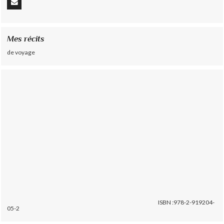
Mes récits
de voyage
ISBN :978-2-919204-
05-2