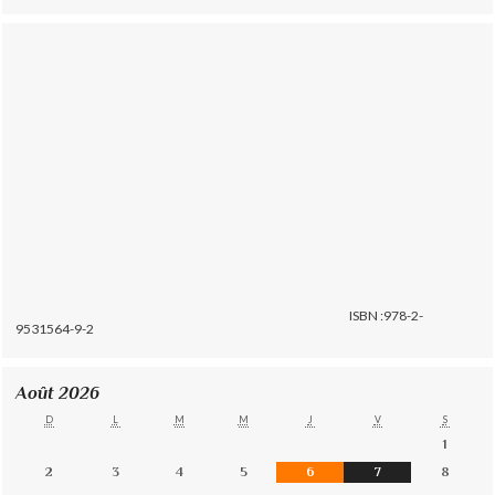
ISBN :978-2-
9531564-9-2
Août 2026
D
L
M
M
J
V
S
1
2
3
4
5
6
7
8