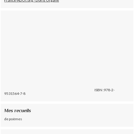
France-ADOT.org - Don d'Organe
ISBN :978-2-
9531564-7-8
Mes recueils
de poèmes