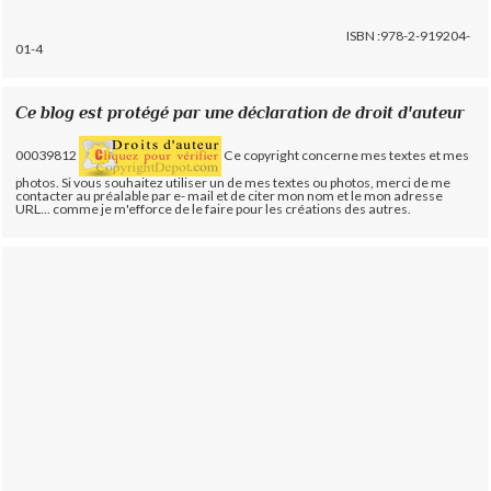
ISBN :978-2-919204-
01-4
Ce blog est protégé par une déclaration de droit d'auteur
00039812
Ce copyright concerne mes textes et mes
photos. Si vous souhaitez utiliser un de mes textes ou photos, merci de me
contacter au préalable par e- mail et de citer mon nom et le mon adresse
URL... comme je m'efforce de le faire pour les créations des autres.