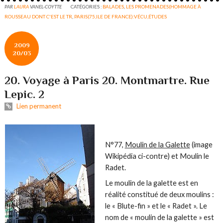
PAR
LAURA
VANEL-COYTTE
CATÉGORIES :
BALADES
,
LES PROMENADES(HOMMAGE À
ROUSSEAU DONT C'EST LE TR
,
PARIS(75,ILE DE FRANCE):VÉCU,ÉTUDES
2009
20/03
20. Voyage à Paris 20. Montmartre. Rue
Lepic. 2
Lien permanent
N°77,
Moulin de la Galette
(image
Wikipédia ci-contre) et
Moulin le
Radet
.
Le
moulin de la galette
est en
réalité constitué de deux moulins :
le « Blute-fin » et le « Radet ». Le
nom de « moulin de la galette » est