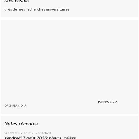
Mes essais
tirés de mes recherches universitaires
ISBN:978-2-
9531564-2-3
Notes récentes
vendredi 07
août 2026
07h20
Vendredi 7 août 2026: pleurs, colère