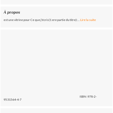
À propos
est une vitrine pour Ce que j'écris(1 ere partie du titre):...
Lire la suite
ISBN :978-2-
9531564-4-7