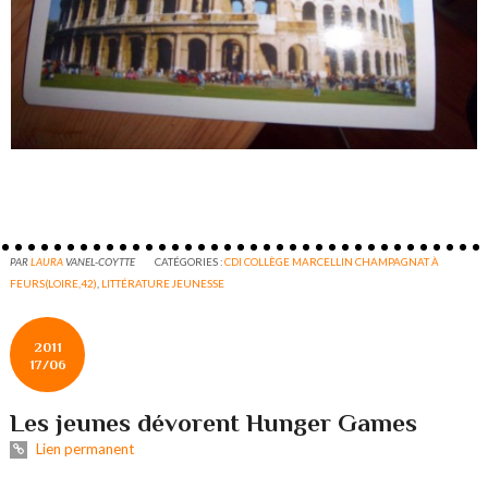
PAR
LAURA
VANEL-COYTTE
CATÉGORIES :
CDI COLLÈGE MARCELLIN CHAMPAGNAT À
FEURS(LOIRE,42)
,
LITTÉRATURE JEUNESSE
2011
17/06
Les jeunes dévorent Hunger Games
Lien permanent