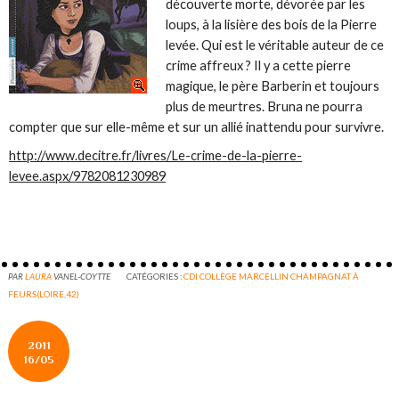
découverte morte, dévorée par les
loups, à la lisière des bois de la Pierre
levée. Qui est le véritable auteur de ce
crime affreux ? Il y a cette pierre
magique, le père Barberin et toujours
plus de meurtres. Bruna ne pourra
compter que sur elle-même et sur un allié inattendu pour survivre.
http://www.decitre.fr/livres/Le-crime-de-la-pierre-
levee.aspx/9782081230989
PAR
LAURA
VANEL-COYTTE
CATÉGORIES :
CDI COLLÈGE MARCELLIN CHAMPAGNAT À
FEURS(LOIRE,42)
2011
16/05