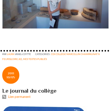
PAR
LAURA
VANEL-COYTTE
CATÉGORIES :
CDI COLLÈGE MARCELLIN CHAMPAGNAT À
FEURS(LOIRE,42)
,
MES TEXTES PUBLIÉS
2011
10/05
Le journal du collège
Lien permanent