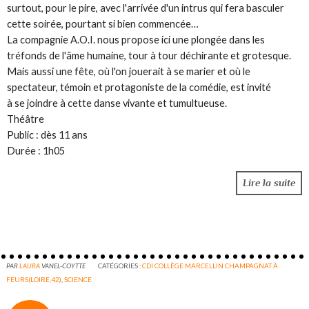
surtout, pour le pire, avec l'arrivée d'un intrus qui fera basculer
cette soirée, pourtant si bien commencée…
La compagnie A.O.I. nous propose ici une plongée dans les
tréfonds de l'âme humaine, tour à tour déchirante et grotesque.
Mais aussi une fête, où l'on jouerait à se marier et où le
spectateur, témoin et protagoniste de la comédie, est invité
à se joindre à cette danse vivante et tumultueuse.
Théâtre
Public : dès 11 ans
Durée : 1h05
Lire la suite
PAR
LAURA
VANEL-COYTTE
CATÉGORIES :
CDI COLLÈGE MARCELLIN CHAMPAGNAT À
FEURS(LOIRE,42)
,
SCIENCE