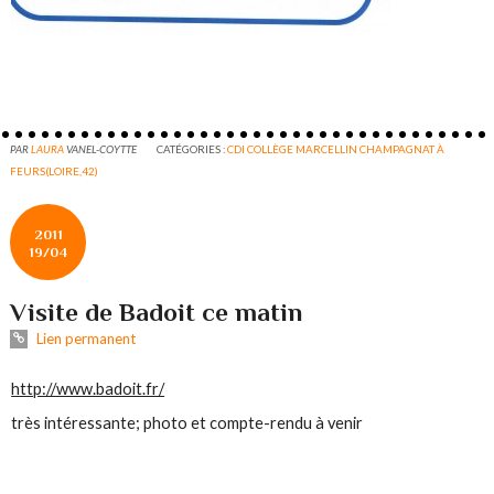
PAR
LAURA
VANEL-COYTTE
CATÉGORIES :
CDI COLLÈGE MARCELLIN CHAMPAGNAT À
FEURS(LOIRE,42)
2011
19/04
Visite de Badoit ce matin
Lien permanent
http://www.badoit.fr/
très intéressante; photo et compte-rendu à venir