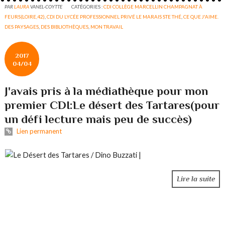
PAR
LAURA
VANEL-COYTTE
CATÉGORIES :
CDI COLLÈGE MARCELLIN CHAMPAGNAT À
FEURS(LOIRE,42)
,
CDI DU LYCÉE PROFESSIONNEL PRIVÉ LE MARAIS STE THÉ
,
CE QUE J'AIME.
DES PAYSAGES
,
DES BIBLIOTHÈQUES
,
MON TRAVAIL
2017
04/04
J'avais pris à la médiathèque pour mon
premier CDI:Le désert des Tartares(pour
un défi lecture mais peu de succès)
Lien permanent
Lire la suite