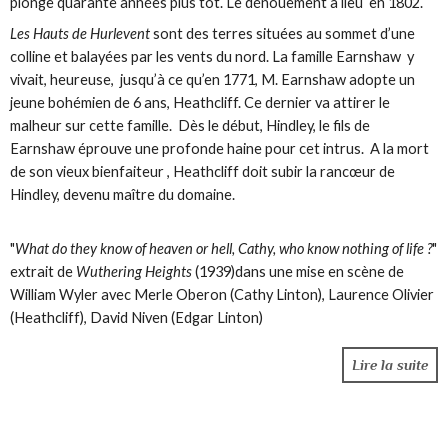
plonge quarante années plus tôt. Le dénouement a lieu en 1802.
Les Hauts de Hurlevent
sont des terres situées au sommet d’une
colline et balayées par les vents du nord. La famille Earnshaw y
vivait, heureuse, jusqu’à ce qu’en 1771, M. Earnshaw adopte un
jeune bohémien de 6 ans, Heathcliff. Ce dernier va attirer le
malheur sur cette famille. Dès le début, Hindley, le fils de
Earnshaw éprouve une profonde haine pour cet intrus. A la mort
de son vieux bienfaiteur , Heathcliff doit subir la rancœur de
Hindley, devenu maître du domaine.
"
What do they know of heaven or hell, Cathy, who know nothing of life ?
"
extrait de
Wuthering Heights
(1939)dans une mise en scène de
William Wyler avec Merle Oberon (Cathy Linton), Laurence Olivier
(Heathcliff), David Niven (Edgar Linton)
Lire la suite