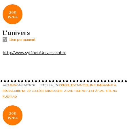
2011
15/04
L'univers
Lien permanent
http://www.syti.net/Universe.html
PAR
LAURA
VANEL-COYTTE
CATÉGORIES :
CDI COLLÈGE MARCELLIN CHAMPAGNAT À
FEURS(LOIRE,42)
,
CDI COLLÈGE SAINT-JOSEPH À SAINT-BONNET LE CHÂTEAU
,
KIPLING
RUDYARD
2011
15/04