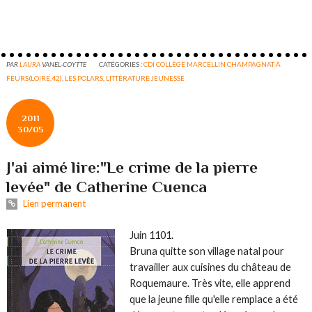
PAR
LAURA
VANEL-COYTTE
CATÉGORIES :
CDI COLLÈGE MARCELLIN CHAMPAGNAT À
FEURS(LOIRE,42)
,
LES POLARS
,
LITTÉRATURE JEUNESSE
2011
30/05
J'ai aimé lire:"Le crime de la pierre
levée" de Catherine Cuenca
Lien permanent
Juin 1101.
Bruna quitte son village natal pour
travailler aux cuisines du château de
Roquemaure. Très vite, elle apprend
que la jeune fille qu'elle remplace a été