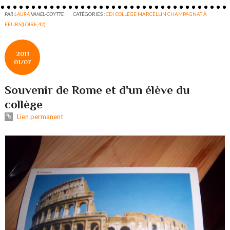
PAR
LAURA
VANEL-COYTTE
CATÉGORIES :
CDI COLLÈGE MARCELLIN CHAMPAGNAT À
FEURS(LOIRE,42)
2011
01/07
Souvenir de Rome et d'un élève du
collège
Lien permanent