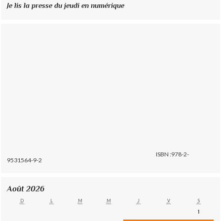
Je lis la presse du jeudi en numérique
ISBN :978-2-
9531564-9-2
Août 2026
D
L
M
M
J
V
S
1