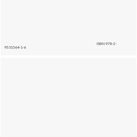
ISBN:978-2-
9531564-1-6