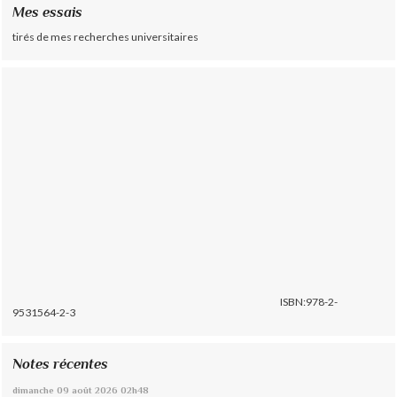
Mes essais
tirés de mes recherches universitaires
ISBN:978-2-
9531564-2-3
Notes récentes
dimanche 09
août 2026
02h48