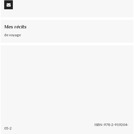
Mes récits
de voyage
ISBN :978-2-919204-
05-2