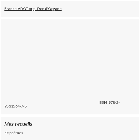
France-ADOT.org - Don d'Organe
ISBN :978-2-
9531564-7-8
Mes recueils
de poèmes