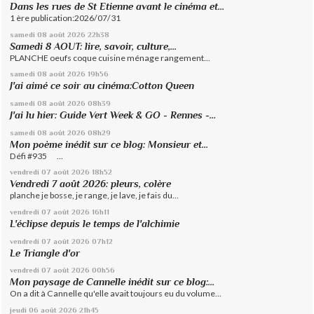
Dans les rues de St Etienne avant le cinéma et...
1 ère publication:2026/07/31
samedi 08
août 2026
22h38
Samedi 8 AOUT: lire, savoir, culture,...
PLANCHE oeufs coque cuisine ménage rangement...
samedi 08
août 2026
19h56
J'ai aimé ce soir au cinéma:Cotton Queen
samedi 08
août 2026
08h39
J'ai lu hier: Guide Vert Week & GO - Rennes -...
samedi 08
août 2026
08h29
Mon poème inédit sur ce blog: Monsieur et...
Défi #935 ...
vendredi 07
août 2026
18h52
Vendredi 7 août 2026: pleurs, colère
planche je bosse, je range, je lave, je fais du...
vendredi 07
août 2026
16h11
L'éclipse depuis le temps de l'alchimie
vendredi 07
août 2026
07h12
Le Triangle d'or
vendredi 07
août 2026
00h56
Mon paysage de Cannelle inédit sur ce blog:...
On a dit à Cannelle qu'elle avait toujours eu du volume...
jeudi 06
août 2026
21h45