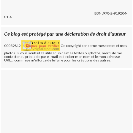
ISBN :978-2-919204-
01-4
Ce blog est protégé par une déclaration de droit d'auteur
00039812
Ce copyright concerne mes textes et mes
photos. Si vous souhaitez utiliser un de mes textes ou photos, merci de me
contacter au préalable par e- mail et de citer mon nom et le mon adresse
URL... comme je m'efforce de le faire pour les créations des autres.