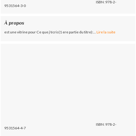
ISBN :978-2-
9531564-3-0
À propos
est une vitrine pour Ce que j'écris(1 ere partie du titre):...
Lire la suite
ISBN :978-2-
9531564-4-7