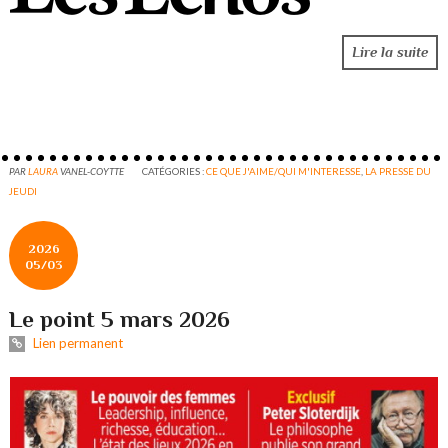
Lire la suite
PAR
LAURA
VANEL-COYTTE
CATÉGORIES :
CE QUE J'AIME/QUI M'INTERESSE
,
LA PRESSE DU
JEUDI
2026
05/03
Le point 5 mars 2026
Lien permanent