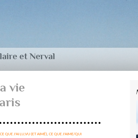
aire et Nerval
a vie
aris
CE QUE J'AI LU,VU (ET AIMÉ)
,
CE QUE J'AIME/QUI