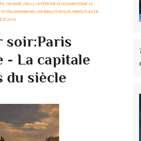
REE
,
J'AI AIMÉ
,
J'AI LU
,
LA PÉRIODE DU ROMANTISME
,
LE
ETIT PALAIS(PARIS 8E)
,
MA BIBLIOTHÈQUE
,
PARIS(75,ILE DE
ÉTÉ 2019
er soir:Paris
 - La capitale
 du siècle