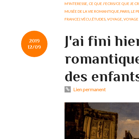
M'INTERESSE
,
CE QUE J'ECRIS/CE QUE JE C
MUSÉE DE LA VIE ROMANTIQUE,PARIS
,
LE P
FRANCE):VÉCU,ÉTUDES
,
VOYAGE
,
VOYAGE 
J'ai fini hi
2019
12/09
romantique
des enfants
Lien permanent