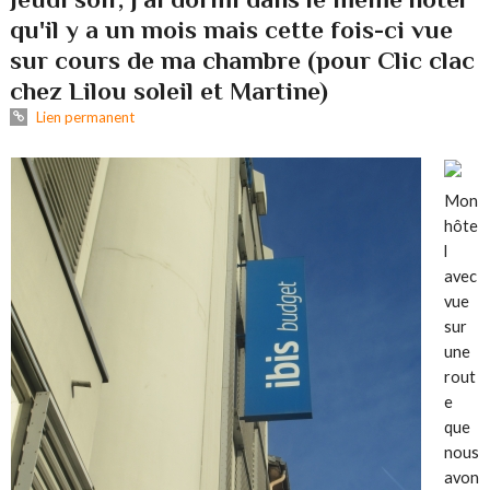
qu'il y a un mois mais cette fois-ci vue
sur cours de ma chambre (pour Clic clac
chez Lilou soleil et Martine)
Lien permanent
Mon
hôte
l
avec
vue
sur
une
rout
e
que
nous
avon