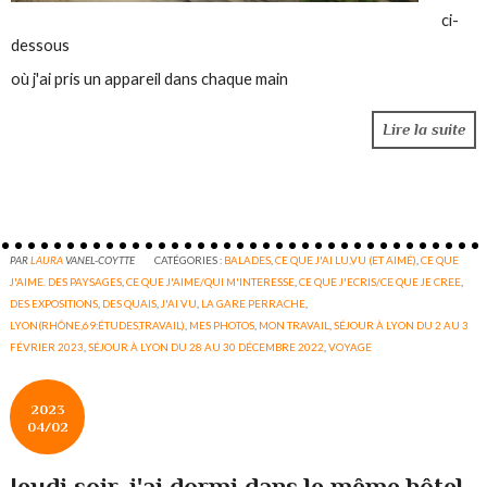
ci-
dessous
où j'ai pris un appareil dans chaque main
Lire la suite
PAR
LAURA
VANEL-COYTTE
CATÉGORIES :
BALADES
,
CE QUE J'AI LU,VU (ET AIMÉ)
,
CE QUE
J'AIME. DES PAYSAGES
,
CE QUE J'AIME/QUI M'INTERESSE
,
CE QUE J'ECRIS/CE QUE JE CREE
,
DES EXPOSITIONS
,
DES QUAIS
,
J'AI VU
,
LA GARE PERRACHE
,
LYON(RHÔNE,69:ÉTUDES,TRAVAIL)
,
MES PHOTOS
,
MON TRAVAIL
,
SÉJOUR À LYON DU 2 AU 3
FÉVRIER 2023
,
SÉJOUR À LYON DU 28 AU 30 DÉCEMBRE 2022
,
VOYAGE
2023
04/02
Jeudi soir, j'ai dormi dans le même hôtel