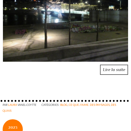
Lire la suite
PAR
LAURA
VANEL-COYTTE
CATÉGORIES :
BLOG
,
CE QUE J'AIME. DES PAYSAGES
,
DES
QUAIS
2023