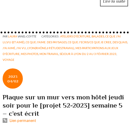
Lire la suite
PAR
LAURA
VANEL-COYTTE
CATÉGORIES :
ATELIERS D'ÉCRITURE
,
BALADES
,
CE QUE J'AI
LU,VU (ET AIMÉ)
,
CE QUE J'AIME. DES PAYSAGES
,
CE QUE J'ECRIS/CE QUE JE CREE
,
DES QUAIS
,
J'AI AIMÉ
,
J'AI VU
,
LYON(RHÔNE,69:ÉTUDES,TRAVAIL)
,
MES PARTICIPATIONS AUX JEUX
D'ÉCRITURE
,
MES PHOTOS
,
MON TRAVAIL
,
SÉJOUR À LYON DU 2 AU 3 FÉVRIER 2023
,
VOYAGE
2023
04/02
Plaque sur un mur vers mon hôtel jeudi
soir pour le [projet 52-2023] semaine 5
– c’est écrit
Lien permanent