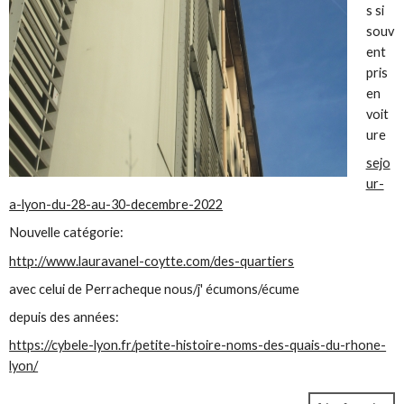
s si
souv
ent
pris
en
voit
ure
sejo
ur-
a-lyon-du-28-au-30-decembre-2022
Nouvelle catégorie:
http://www.lauravanel-coytte.com/des-quartiers
avec celui de Perracheque nous/j' écumons/écume
depuis des années:
https://cybele-lyon.fr/petite-histoire-noms-des-quais-du-rhone-
lyon/