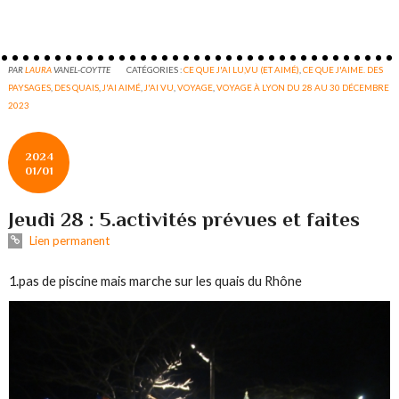
PAR
LAURA
VANEL-COYTTE
CATÉGORIES :
CE QUE J'AI LU,VU (ET AIMÉ)
,
CE QUE J'AIME. DES
PAYSAGES
,
DES QUAIS
,
J'AI AIMÉ
,
J'AI VU
,
VOYAGE
,
VOYAGE À LYON DU 28 AU 30 DÉCEMBRE
2023
2024
01/01
Jeudi 28 : 5.activités prévues et faites
Lien permanent
1.pas de piscine mais marche sur les quais du Rhône