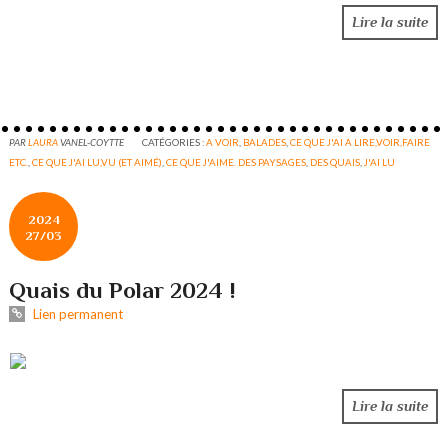
Lire la suite
PAR
LAURA
VANEL-COYTTE
CATÉGORIES :
A VOIR
,
BALADES
,
CE QUE J'AI A LIRE,VOIR,FAIRE
ETC.
,
CE QUE J'AI LU,VU (ET AIMÉ)
,
CE QUE J'AIME. DES PAYSAGES
,
DES QUAIS
,
J'AI LU
2024
27/03
Quais du Polar 2024 !
Lien permanent
Lire la suite