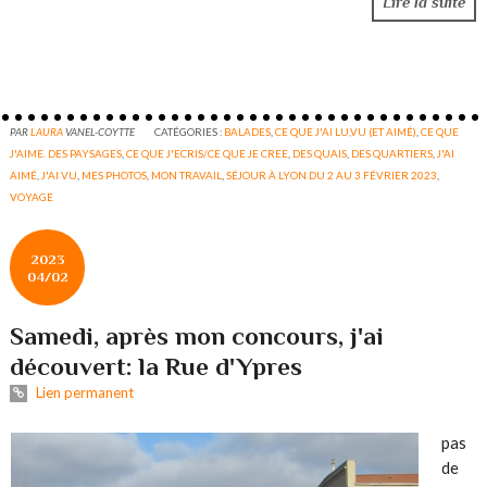
Lire la suite
PAR
LAURA
VANEL-COYTTE
CATÉGORIES :
BALADES
,
CE QUE J'AI LU,VU (ET AIMÉ)
,
CE QUE
J'AIME. DES PAYSAGES
,
CE QUE J'ECRIS/CE QUE JE CREE
,
DES QUAIS
,
DES QUARTIERS
,
J'AI
AIMÉ
,
J'AI VU
,
MES PHOTOS
,
MON TRAVAIL
,
SÉJOUR À LYON DU 2 AU 3 FÉVRIER 2023
,
VOYAGE
2023
04/02
Samedi, après mon concours, j'ai
découvert: la Rue d'Ypres
Lien permanent
pas
de