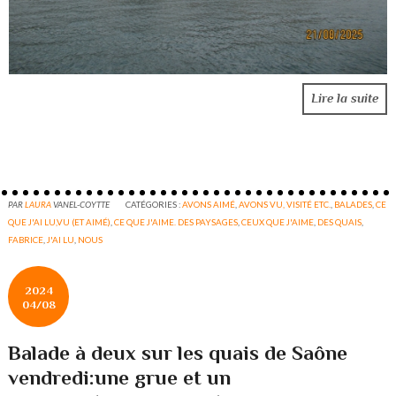
Lire la suite
PAR
LAURA
VANEL-COYTTE
CATÉGORIES :
AVONS AIMÉ
,
AVONS VU, VISITÉ ETC.
,
BALADES
,
CE
QUE J'AI LU,VU (ET AIMÉ)
,
CE QUE J'AIME. DES PAYSAGES
,
CEUX QUE J'AIME
,
DES QUAIS
,
FABRICE
,
J'AI LU
,
NOUS
2024
04/08
Balade à deux sur les quais de Saône
vendredi:une grue et un