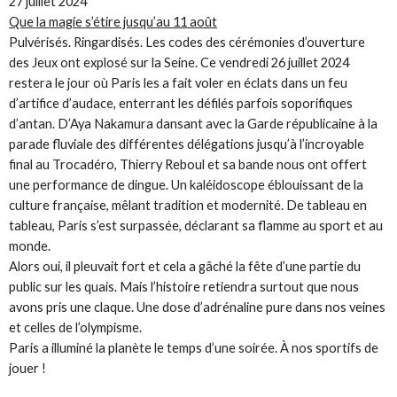
27 juillet 2024
Que la magie s’étire jusqu’au 11 août
Pulvérisés. Ringardisés. Les codes des cérémonies d’ouverture
des Jeux ont explosé sur la Seine. Ce vendredi 26 juillet 2024
restera le jour où Paris les a fait voler en éclats dans un feu
d’artifice d’audace, enterrant les défilés parfois soporifiques
d’antan. D’Aya Nakamura dansant avec la Garde républicaine à la
parade fluviale des différentes délégations jusqu’à l’incroyable
final au Trocadéro, Thierry Reboul et sa bande nous ont offert
une performance de dingue. Un kaléidoscope éblouissant de la
culture française, mêlant tradition et modernité. De tableau en
tableau, Paris s’est surpassée, déclarant sa flamme au sport et au
monde.
Alors oui, il pleuvait fort et cela a gâché la fête d’une partie du
public sur les quais. Mais l’histoire retiendra surtout que nous
avons pris une claque. Une dose d’adrénaline pure dans nos veines
et celles de l’olympisme.
Paris a illuminé la planète le temps d’une soirée. À nos sportifs de
jouer !