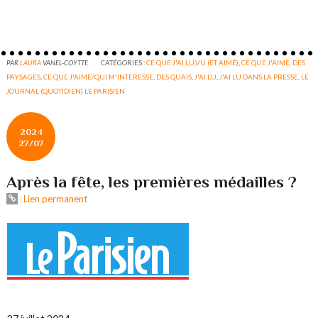
PAR
LAURA
VANEL-COYTTE
CATÉGORIES :
CE QUE J'AI LU,VU (ET AIMÉ)
,
CE QUE J'AIME. DES
PAYSAGES
,
CE QUE J'AIME/QUI M'INTERESSE
,
DES QUAIS
,
J'AI LU
,
J'AI LU DANS LA PRESSE
,
LE
JOURNAL (QUOTIDIEN) LE PARISIEN
2024
27/07
Après la fête, les premières médailles ?
Lien permanent