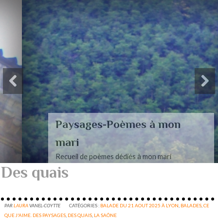
Paysages-Poèmes à mon
mari
Recueil de poèmes dédiés à mon mari
Des quais
PAR
LAURA
VANEL-COYTTE
CATÉGORIES :
BALADE DU 21 AOUT 2025 À LYON
,
BALADES
,
CE
QUE J'AIME. DES PAYSAGES
,
DES QUAIS
,
LA SAÔNE