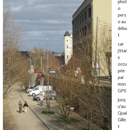
phot
o
pers
o au
débu
t
car
j'étai
s
occu
pée
par
mon
GPS
jusq
u'au
Quai
Gille
t