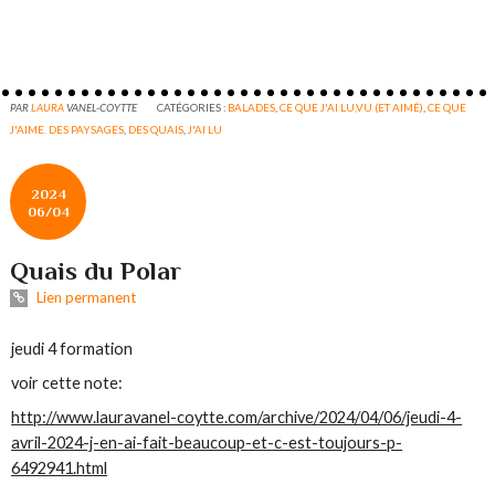
PAR
LAURA
VANEL-COYTTE
CATÉGORIES :
BALADES
,
CE QUE J'AI LU,VU (ET AIMÉ)
,
CE QUE
J'AIME. DES PAYSAGES
,
DES QUAIS
,
J'AI LU
2024
06/04
Quais du Polar
Lien permanent
jeudi 4 formation
voir cette note:
http://www.lauravanel-coytte.com/archive/2024/04/06/jeudi-4-
avril-2024-j-en-ai-fait-beaucoup-et-c-est-toujours-p-
6492941.html