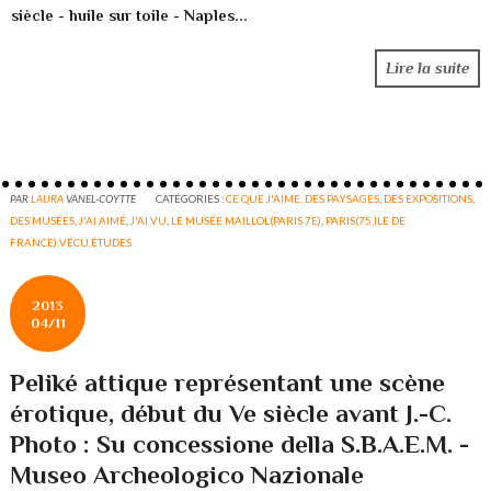
Lire la suite
PAR
LAURA
VANEL-COYTTE
CATÉGORIES :
CE QUE J'AIME. DES PAYSAGES
,
DES EXPOSITIONS
,
DES MUSÉES
,
J'AI AIMÉ
,
J'AI VU
,
LE MUSÉE MAILLOL(PARIS 7E)
,
PARIS(75,ILE DE
FRANCE):VÉCU,ÉTUDES
2013
04/11
Peliké attique représentant une scène
érotique, début du Ve siècle avant J.-C.
Photo : Su concessione della S.B.A.E.M. -
Museo Archeologico Nazionale