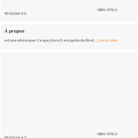
ISBN :978-2-
9531564-3-0
À propos
est une vitrine pour Ce que j'écris(1 ere partie du titre):...
Lire la suite
ISBN :978-2-
9531564-4-7