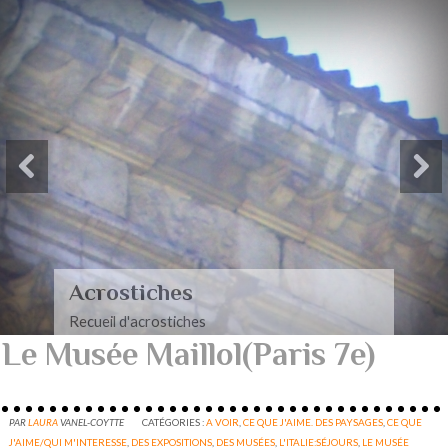
Acrostiches
Recueil d'acrostiches
Le Musée Maillol(Paris 7e)
PAR
LAURA
VANEL-COYTTE
CATÉGORIES :
A VOIR
,
CE QUE J'AIME. DES PAYSAGES
,
CE QUE
J'AIME/QUI M'INTERESSE
,
DES EXPOSITIONS
,
DES MUSÉES
,
L'ITALIE:SÉJOURS
,
LE MUSÉE