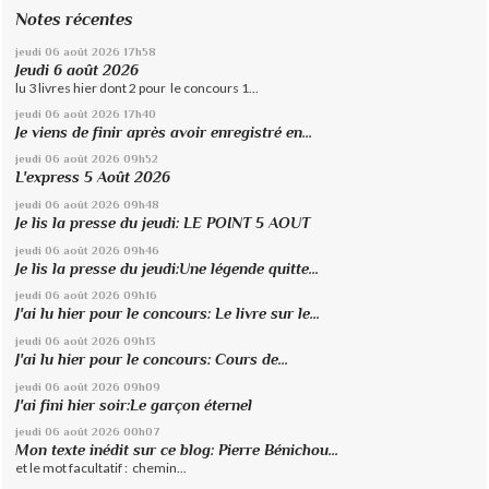
Notes récentes
jeudi 06
août 2026
17h58
Jeudi 6 août 2026
lu 3 livres hier dont 2 pour le concours 1...
jeudi 06
août 2026
17h40
Je viens de finir après avoir enregistré en...
jeudi 06
août 2026
09h52
L'express 5 Août 2026
jeudi 06
août 2026
09h48
Je lis la presse du jeudi: LE POINT 5 AOUT
jeudi 06
août 2026
09h46
Je lis la presse du jeudi:Une légende quitte...
jeudi 06
août 2026
09h16
J'ai lu hier pour le concours: Le livre sur le...
jeudi 06
août 2026
09h13
J'ai lu hier pour le concours: Cours de...
jeudi 06
août 2026
09h09
J'ai fini hier soir:Le garçon éternel
jeudi 06
août 2026
00h07
Mon texte inédit sur ce blog: Pierre Bénichou...
et le mot facultatif : chemin...