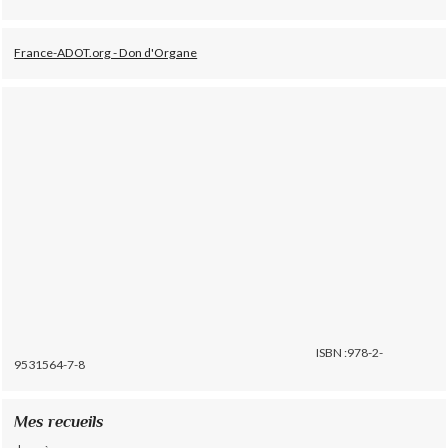
France-ADOT.org - Don d'Organe
ISBN :978-2-
9531564-7-8
Mes recueils