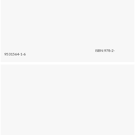
ISBN:978-2-
9531564-1-6