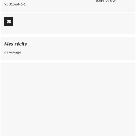
ISBN :978-2-
9531564-6-1
Mes récits
de voyage