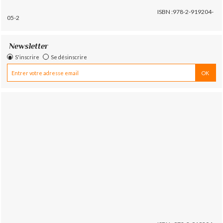
ISBN :978-2-919204-
05-2
Newsletter
S'inscrire
Se désinscrire