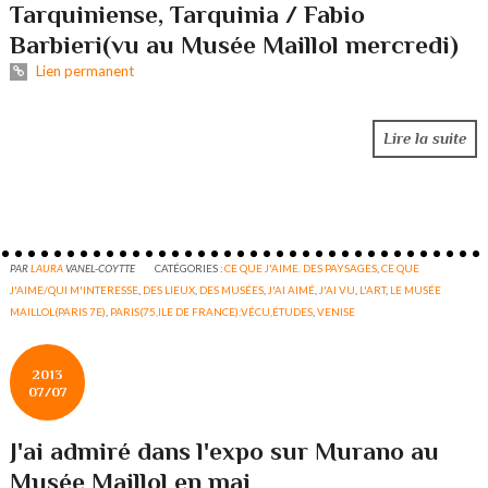
Tarquiniense, Tarquinia / Fabio
Barbieri(vu au Musée Maillol mercredi)
Lien permanent
Lire la suite
PAR
LAURA
VANEL-COYTTE
CATÉGORIES :
CE QUE J'AIME. DES PAYSAGES
,
CE QUE
J'AIME/QUI M'INTERESSE
,
DES LIEUX
,
DES MUSÉES
,
J'AI AIMÉ
,
J'AI VU
,
L'ART
,
LE MUSÉE
MAILLOL(PARIS 7E)
,
PARIS(75,ILE DE FRANCE):VÉCU,ÉTUDES
,
VENISE
2013
07/07
J'ai admiré dans l'expo sur Murano au
Musée Maillol en mai