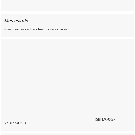
Mes essais
tirés de mes recherches universitaires
ISBN:978-2-
9531564-2-3