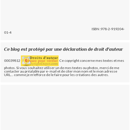
ISBN :978-2-919204-
01-4
Ce blog est protégé par une déclaration de droit d'auteur
00039812
Ce copyright concerne mes textes et mes
photos. Si vous souhaitez utiliser un de mes textes ou photos, merci de me
contacter au préalable par e- mail et de citer mon nom et le mon adresse
URL... comme je m'efforce de le faire pour les créations des autres.