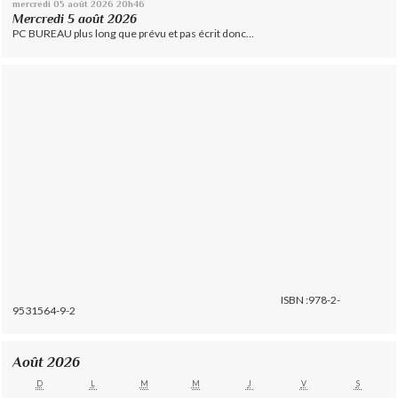
mercredi 05
août 2026
20h46
Mercredi 5 août 2026
PC BUREAU plus long que prévu et pas écrit donc...
ISBN :978-2-
9531564-9-2
Août 2026
D
L
M
M
J
V
S