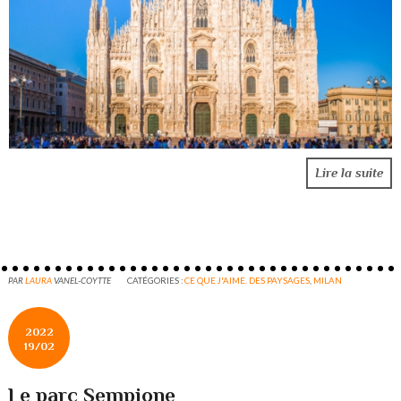
Lire la suite
PAR
LAURA
VANEL-COYTTE
CATÉGORIES :
CE QUE J'AIME. DES PAYSAGES
,
MILAN
2022
19/02
Le parc Sempione