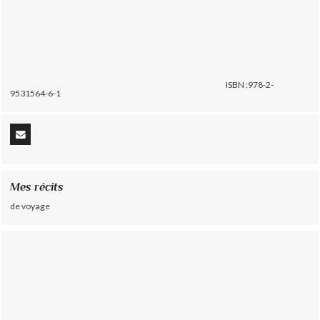
ISBN :978-2-
9531564-6-1
Mes récits
de voyage