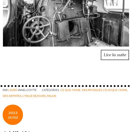
Lire la suite
PAR
LAURA
VANEL-COYTTE
CATÉGORIES :
CE QUE J'AIME. DES PAYSAGES
,
CEUX QUE J'AIME
,
DES ARTISTES
,
L'ITALIE:SÉJOURS
,
MILAN
2022
21/02