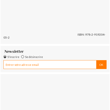
ISBN :978-2-919204-
05-2
Newsletter
S'inscrire
Se désinscrire