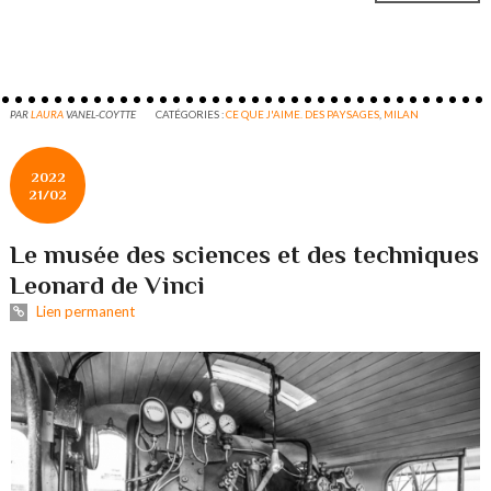
PAR
LAURA
VANEL-COYTTE
CATÉGORIES :
CE QUE J'AIME. DES PAYSAGES
,
MILAN
2022
21/02
Le musée des sciences et des techniques
Leonard de Vinci
Lien permanent