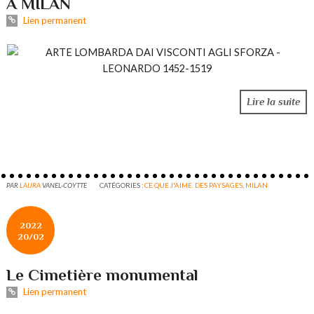
A MILAN
Lien permanent
Lire la suite
PAR
LAURA
VANEL-COYTTE
CATÉGORIES :
CE QUE J'AIME. DES PAYSAGES
,
MILAN
2022
20/02
Le Cimetière monumental
Lien permanent