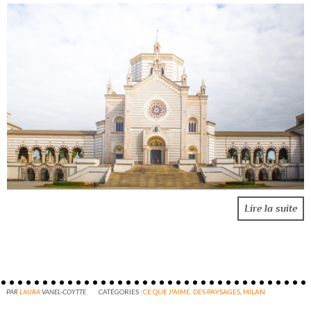
Lire la suite
PAR
LAURA
VANEL-COYTTE
CATÉGORIES :
CE QUE J'AIME. DES PAYSAGES
,
MILAN