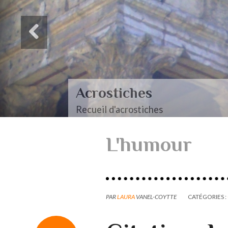
Acrostiches
Recueil d'acrostiches
L'humour
PAR
LAURA
VANEL-COYTTE
CATÉGORIES :