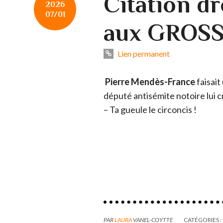
Citation d
2026
07/01
aux GROSS
Lien permanent
Pierre Mendès-France
faisait
député antisémite notoire lui cr
– Ta gueule le circoncis !
PAR
LAURA
VANEL-COYTTE
CATÉGORIES :