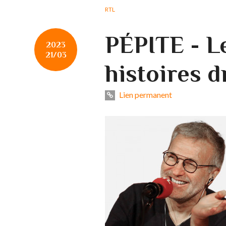
RTL
PÉPITE - L
2023
21/03
histoires d
Lien permanent