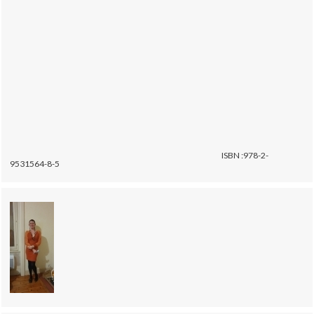
ISBN :978-2-
9531564-8-5