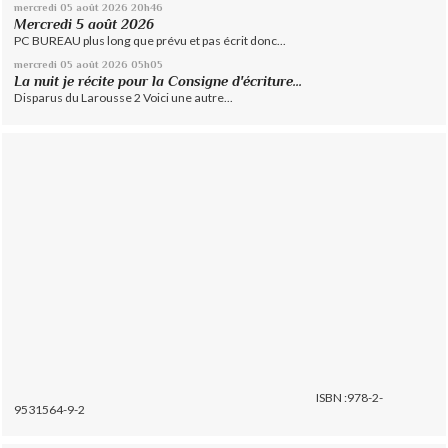
mercredi 05
août 2026
20h46
Mercredi 5 août 2026
PC BUREAU plus long que prévu et pas écrit donc...
mercredi 05
août 2026
05h05
La nuit je récite pour la Consigne d'écriture...
Disparus du Larousse 2 Voici une autre...
ISBN :978-2-
9531564-9-2