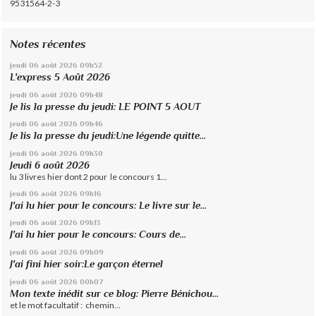
9531564-2-3
Notes récentes
jeudi 06
août 2026
09h52
L'express 5 Août 2026
jeudi 06
août 2026
09h48
Je lis la presse du jeudi: LE POINT 5 AOUT
jeudi 06
août 2026
09h46
Je lis la presse du jeudi:Une légende quitte...
jeudi 06
août 2026
09h30
Jeudi 6 août 2026
lu 3 livres hier dont 2 pour le concours 1...
jeudi 06
août 2026
09h16
J'ai lu hier pour le concours: Le livre sur le...
jeudi 06
août 2026
09h13
J'ai lu hier pour le concours: Cours de...
jeudi 06
août 2026
09h09
J'ai fini hier soir:Le garçon éternel
jeudi 06
août 2026
00h07
Mon texte inédit sur ce blog: Pierre Bénichou...
et le mot facultatif : chemin...