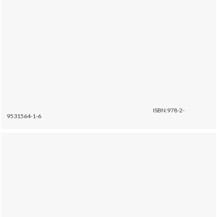
ISBN:978-2-
9531564-1-6