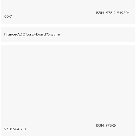
ISBN : 978-2-919204-
00-7
France-ADOT.org - Don d'Organe
ISBN :978-2-
9531564-7-8