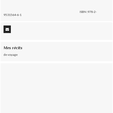
ISBN :978-2-
9531564-6-1
Mes récits
de voyage