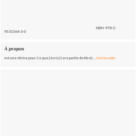
ISBN :978-2-
9531564-3-0
À propos
est une vitrine pour Ce que j'écris(1 ere partie du titre):...
Lire la suite