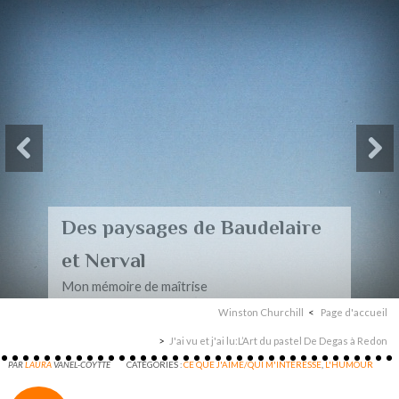
Des paysages de Baudelaire
et Nerval
Mon mémoire de maîtrise
Winston Churchill
Page d'accueil
J'ai vu et j'ai lu:L’Art du pastel De Degas à Redon
PAR
LAURA
VANEL-COYTTE
CATÉGORIES :
CE QUE J'AIME/QUI M'INTERESSE
,
L'HUMOUR