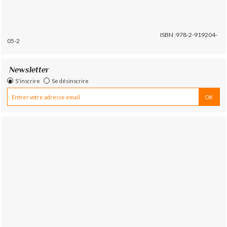
ISBN :978-2-919204-
05-2
Newsletter
S'inscrire
Se désinscrire