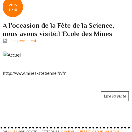
2015
11/10
A l'occasion de la Fête de la Science,
nous avons visité:L'Ecole des Mines
Lien permanent
http://www.mines-stetienne.fr/fr
Lire la suite
PAR
LAURA
VANEL-COYTTE
CATÉGORIES :
AVONS VU, VISITÉ ETC.
,
CE QUE J'AIME/QUI