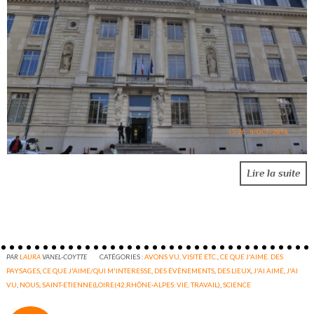
Lire la suite
PAR
LAURA
VANEL-COYTTE
CATÉGORIES :
AVONS VU, VISITÉ ETC.
,
CE QUE J'AIME. DES
PAYSAGES
,
CE QUE J'AIME/QUI M'INTERESSE
,
DES ÉVÈNEMENTS
,
DES LIEUX
,
J'AI AIMÉ
,
J'AI
VU
,
NOUS
,
SAINT-ETIENNE(LOIRE(42,RHÔNE-ALPES: VIE, TRAVAIL)
,
SCIENCE