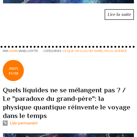
Lire la suite
PAR
LAURA
VANEL-COYTTE
CATÉGORIES :
CE QUE J'AI LU,VU (ET AIMÉ)
,
J'AI LU
,
SCIENCE
2025
13/01
Quels liquides ne se mélangent pas ? /
Le "paradoxe du grand-père": la
physique quantique réinvente le voyage
dans le temps
Lien permanent