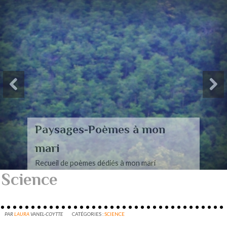
Paysages-Poèmes à mon
mari
Recueil de poèmes dédiés à mon mari
Science
PAR
LAURA
VANEL-COYTTE
CATÉGORIES :
SCIENCE