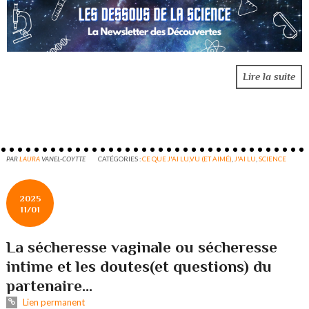
Lire la suite
PAR
LAURA
VANEL-COYTTE
CATÉGORIES :
CE QUE J'AI LU,VU (ET AIMÉ)
,
J'AI LU
,
SCIENCE
2025
11/01
La sécheresse vaginale ou sécheresse
intime et les doutes(et questions) du
partenaire...
Lien permanent