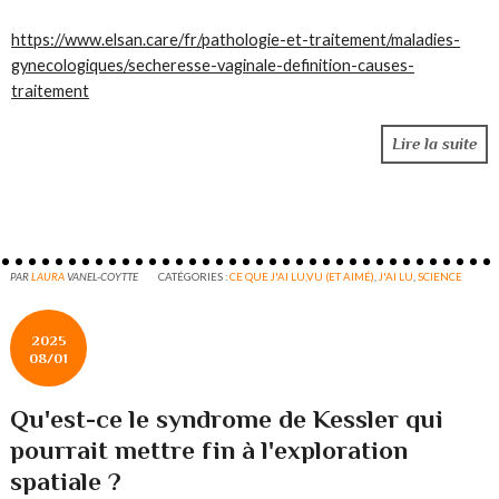
https://www.elsan.care/fr/pathologie-et-traitement/maladies-
gynecologiques/secheresse-vaginale-definition-causes-
traitement
Lire la suite
PAR
LAURA
VANEL-COYTTE
CATÉGORIES :
CE QUE J'AI LU,VU (ET AIMÉ)
,
J'AI LU
,
SCIENCE
2025
08/01
Qu'est-ce le syndrome de Kessler qui
pourrait mettre fin à l'exploration
spatiale ?