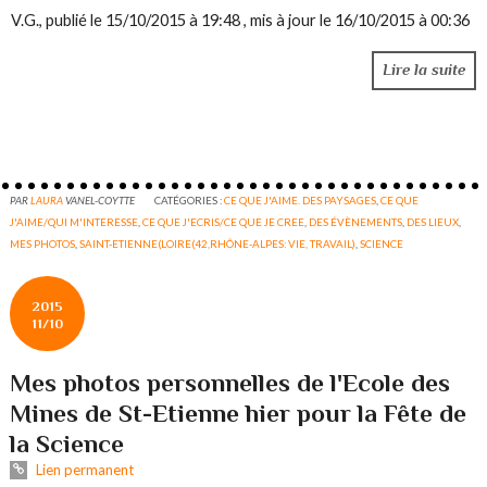
V.G., publié le 15/10/2015 à 19:48 , mis à jour le 16/10/2015 à 00:36
Lire la suite
PAR
LAURA
VANEL-COYTTE
CATÉGORIES :
CE QUE J'AIME. DES PAYSAGES
,
CE QUE
J'AIME/QUI M'INTERESSE
,
CE QUE J'ECRIS/CE QUE JE CREE
,
DES ÉVÈNEMENTS
,
DES LIEUX
,
MES PHOTOS
,
SAINT-ETIENNE(LOIRE(42,RHÔNE-ALPES: VIE, TRAVAIL)
,
SCIENCE
2015
11/10
Mes photos personnelles de l'Ecole des
Mines de St-Etienne hier pour la Fête de
la Science
Lien permanent