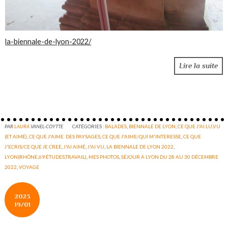
la-biennale-de-lyon-2022/
Lire la suite
PAR
LAURA
VANEL-COYTTE
CATÉGORIES :
BALADES
,
BIENNALE DE LYON
,
CE QUE J'AI LU,VU
(ET AIMÉ)
,
CE QUE J'AIME. DES PAYSAGES
,
CE QUE J'AIME/QUI M'INTERESSE
,
CE QUE
J'ECRIS/CE QUE JE CREE
,
J'AI AIMÉ
,
J'AI VU
,
LA BIENNALE DE LYON 2022
,
LYON(RHÔNE,69:ÉTUDES,TRAVAIL)
,
MES PHOTOS
,
SÉJOUR À LYON DU 28 AU 30 DÉCEMBRE
2022
,
VOYAGE
2023
19/01