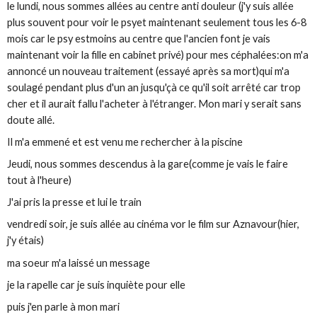
le lundi, nous sommes allées au centre anti douleur (j'y suis allée
plus souvent pour voir le psyet maintenant seulement tous les 6-8
mois car le psy estmoins au centre que l'ancien font je vais
maintenant voir la fille en cabinet privé) pour mes céphalées:on m'a
annoncé un nouveau traitement (essayé après sa mort)qui m'a
soulagé pendant plus d'un an jusqu'çà ce qu'il soit arrêté car trop
cher et il aurait fallu l'acheter à l'étranger. Mon mari y serait sans
doute allé.
Il m'a emmené et est venu me rechercher à la piscine
Jeudi, nous sommes descendus à la gare(comme je vais le faire
tout à l'heure)
J'ai pris la presse et lui le train
vendredi soir, je suis allée au cinéma vor le film sur Aznavour(hier,
j'y étais)
ma soeur m'a laissé un message
je la rapelle car je suis inquiète pour elle
puis j'en parle à mon mari