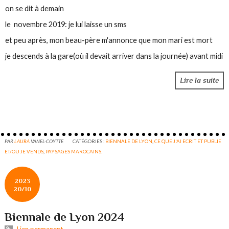
on se dit à demain
le novembre 2019: je lui laisse un sms
et peu après, mon beau-père m'annonce que mon mari est mort
je descends à la gare(où il devait arriver dans la journée) avant midi
Lire la suite
PAR
LAURA
VANEL-COYTTE
CATÉGORIES :
BIENNALE DE LYON
,
CE QUE J'AI ECRIT ET PUBLIE
ET/OU JE VENDS
,
PAYSAGES MAROCAINS.
2023
20/10
Biennale de Lyon 2024