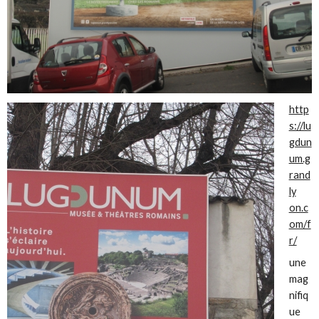
http
s://lu
gdun
um.g
rand
ly
on.c
om/f
r/
une
mag
nifiq
ue