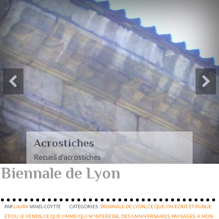
Paysages-Poèmes à mon
mari
Recueil de poèmes dédiés à mon mari
Biennale de Lyon
PAR
LAURA
VANEL-COYTTE
CATÉGORIES :
BIENNALE DE LYON
,
CE QUE J'AI ECRIT ET PUBLIE
ET/OU JE VENDS
,
CE QUE J'AIME/QUI M'INTERESSE
,
DES ANNIVERSAIRES
,
PAYSAGES. A MON