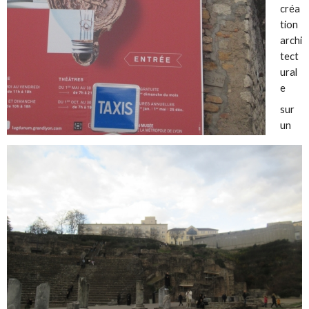
créa
tion
archi
tect
ural
e
sur
un