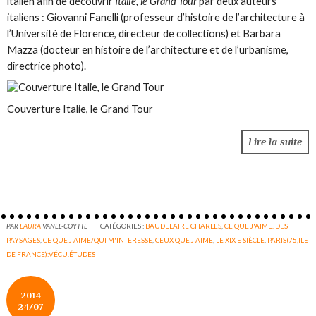
italien afin de découvrir
Italie, le Grand Tour
par deux auteurs
italiens : Giovanni Fanelli (professeur d’histoire de l’architecture à
l’Université de Florence, directeur de collections) et Barbara
Mazza (docteur en histoire de l’architecture et de l’urbanisme,
directrice photo).
Couverture Italie, le Grand Tour
Lire la suite
PAR
LAURA
VANEL-COYTTE
CATÉGORIES :
BAUDELAIRE CHARLES
,
CE QUE J'AIME. DES
PAYSAGES
,
CE QUE J'AIME/QUI M'INTERESSE
,
CEUX QUE J'AIME
,
LE XIX E SIÈCLE
,
PARIS(75,ILE
DE FRANCE):VÉCU,ÉTUDES
2014
24/07