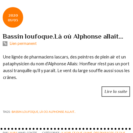
2020
01/03
Bassin loufoque.Là où Alphonse allait...
Lien permanent
Une lignée de pharmaciens lascars, des peintres de plein air et un
pataphysicien du nom d'Alphonse Allais: Honfleur n'est pas un port
aussi tranquille qu'il y paraît. Le vent du large souffle aussi sous les
crânes.
Lire la suite
TAGS :
BASSIN LOUFOQUE
,
LÀ OÙ ALPHONSE ALLAIT...
PAR
LAURA
VANEL-COYTTE
CATÉGORIES :
A VOIR
,
CE QUE J'AIME. DES PAYSAGES
,
CE QUE