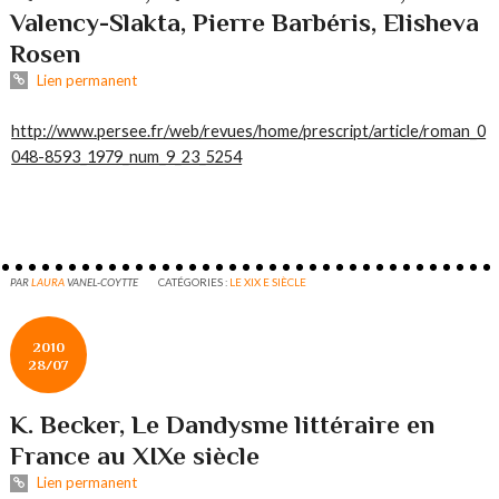
Valency-Slakta, Pierre Barbéris, Elisheva
Rosen
Lien permanent
http://www.persee.fr/web/revues/home/prescript/article/roman_0
048-8593_1979_num_9_23_5254
PAR
LAURA
VANEL-COYTTE
CATÉGORIES :
LE XIX E SIÈCLE
2010
28/07
K. Becker, Le Dandysme littéraire en
France au XIXe siècle
Lien permanent