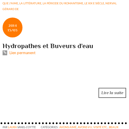
QUE J'AIME
,
LA LITTÉRATURE
,
LA PÉRIODE DU ROMANTISME
,
LE XIX E SIÈCLE
,
NERVAL
GÉRARD DE
2014
13/03
Hydropathes et Buveurs d’eau
Lien permanent
Lire la suite
PAR
LAURA
VANEL-COYTTE
CATÉGORIES :
AVONS AIMÉ
,
AVONS VU, VISITÉ ETC.
,
BEAUX