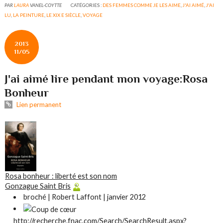
PAR
LAURA
VANEL-COYTTE
CATÉGORIES :
DES FEMMES COMME JE LES AIME
,
J'AI AIMÉ
,
J'AI
LU
,
LA PEINTURE
,
LE XIX E SIÈCLE
,
VOYAGE
2013
11/05
J'ai aimé lire pendant mon voyage:Rosa
Bonheur
Lien permanent
Rosa bonheur : liberté est son nom
Gonzague Saint Bris
broché | Robert Laffont | janvier 2012
http://recherche.fnac.com/Search/SearchResult.aspx?