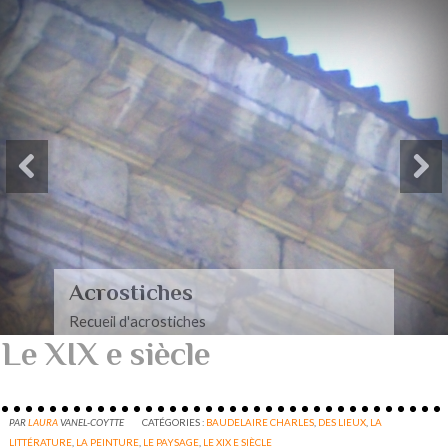
Paysages-Poèmes à mon
mari
Recueil de poèmes dédiés à mon mari
Le XIX e siècle
PAR
LAURA
VANEL-COYTTE
CATÉGORIES :
BAUDELAIRE CHARLES
,
DES LIEUX
,
LA
LITTÉRATURE
,
LA PEINTURE
,
LE PAYSAGE
,
LE XIX E SIÈCLE