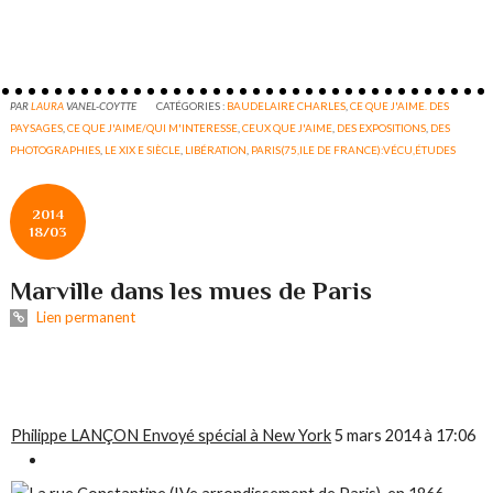
PAR
LAURA
VANEL-COYTTE
CATÉGORIES :
BAUDELAIRE CHARLES
,
CE QUE J'AIME. DES
PAYSAGES
,
CE QUE J'AIME/QUI M'INTERESSE
,
CEUX QUE J'AIME
,
DES EXPOSITIONS
,
DES
PHOTOGRAPHIES
,
LE XIX E SIÈCLE
,
LIBÉRATION
,
PARIS(75,ILE DE FRANCE):VÉCU,ÉTUDES
2014
18/03
Marville dans les mues de Paris
Lien permanent
Philippe LANÇON Envoyé spécial à New York
5 mars 2014 à 17:06