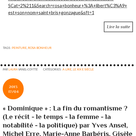
SCat=2%211&Search=rosa+bonheur+%3A+libert%C3%A9+
est+son+nom+saint+bris+gonzague&sft=1
Lire la suite
TAGS :
PEINTURE
,
ROSA BONHEUR
PAR
LAURA
VANEL-COYTTE
CATÉGORIES :
A LIRE
,
LE XIX E SIÈCLE
2013
17/04
« Dominique » : La fin du romantisme ?
(Le récit - le temps - la femme - la
notabilité - la politique) par Yves Ansel,
Michel Erre, Marie-Anne Barbéris, Gisèle