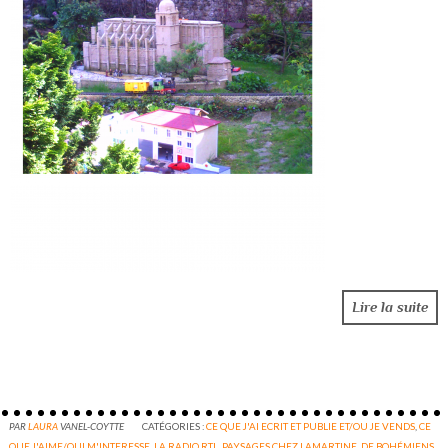
Lire la suite
PAR
LAURA
VANEL-COYTTE
CATÉGORIES :
CE QUE J'AI ECRIT ET PUBLIE ET/OU JE VENDS
,
CE
QUE J'AIME/QUI M'INTERESSE
,
LA RADIO RTL
,
PAYSAGES CHEZ LAMARTINE, DE BOHÉMIENS.