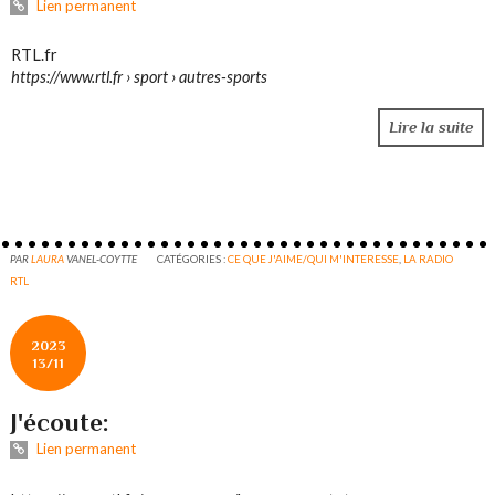
Lien permanent
RTL.fr
https://www.rtl.fr › sport › autres-sports
Lire la suite
PAR
LAURA
VANEL-COYTTE
CATÉGORIES :
CE QUE J'AIME/QUI M'INTERESSE
,
LA RADIO
RTL
2023
13/11
J'écoute:
Lien permanent