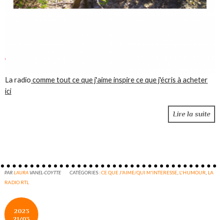
La radio
comme tout ce que j'aime inspire ce que j'écris à acheter
ici
Lire la suite
PAR
LAURA
VANEL-COYTTE
CATÉGORIES :
CE QUE J'AIME/QUI M'INTERESSE
,
L'HUMOUR
,
LA
RADIO RTL
2023
21/03