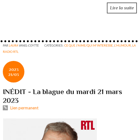
Lire la suite
PAR
LAURA
VANEL-COYTTE
CATÉGORIES :
CE QUE J'AIME/QUI M'INTERESSE
,
L'HUMOUR
,
LA
RADIO RTL
2023
21/03
INÉDIT - La blague du mardi 21 mars
2023
Lien permanent