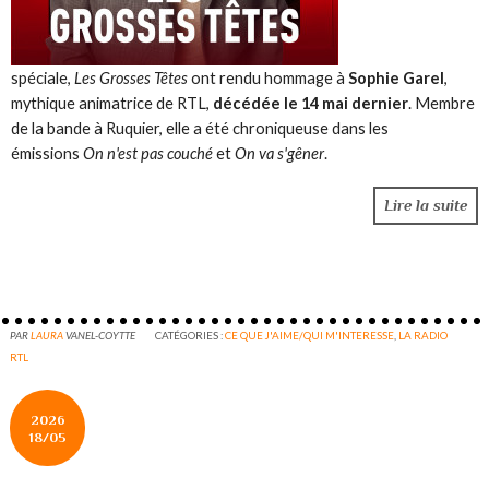
spéciale,
Les Grosses Têtes
ont rendu hommage à
Sophie Garel
,
mythique animatrice de RTL,
décédée le 14 mai dernier
. Membre
de la bande à Ruquier, elle a été chroniqueuse dans les
émissions
On n'est pas couché
et
On va s'gêner
.
Lire la suite
PAR
LAURA
VANEL-COYTTE
CATÉGORIES :
CE QUE J'AIME/QUI M'INTERESSE
,
LA RADIO
RTL
2026
18/05