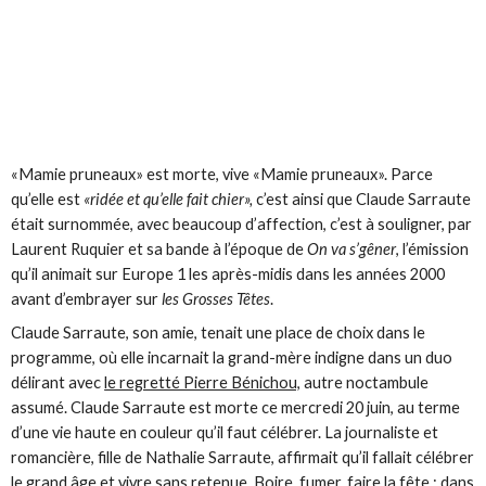
«Mamie pruneaux» est morte, vive «Mamie pruneaux». Parce
qu’elle est
«ridée et qu’elle fait chier»,
c’est ainsi que Claude Sarraute
était surnommée, avec beaucoup d’affection, c’est à souligner, par
Laurent Ruquier et sa bande à l’époque de
On va s’gêner
, l’émission
qu’il animait sur Europe 1 les après-midis dans les années 2000
avant d’embrayer sur
les Grosses Têtes
.
Claude Sarraute, son amie, tenait une place de choix dans le
programme, où elle incarnait la grand-mère indigne dans un duo
délirant avec
le regretté Pierre Bénichou,
autre noctambule
assumé. Claude Sarraute est morte ce mercredi 20 juin, au terme
d’une vie haute en couleur qu’il faut célébrer. La journaliste et
romancière, fille de Nathalie Sarraute, affirmait qu’il fallait célébrer
le grand âge et vivre sans retenue. Boire, fumer, faire la fête : dans