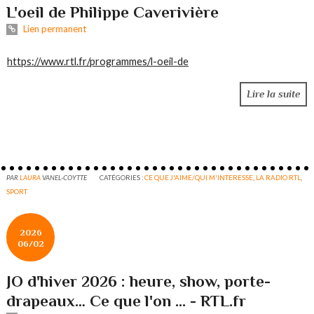
L'oeil de Philippe Caverivière
Lien permanent
https://www.rtl.fr/programmes/l-oeil-de
Lire la suite
PAR
LAURA
VANEL-COYTTE
CATÉGORIES :
CE QUE J'AIME/QUI M'INTERESSE
,
LA RADIO RTL
,
SPORT
2026
06/02
JO d'hiver 2026 : heure, show, porte-
drapeaux… Ce que l'on ... - RTL.fr