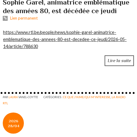
Sophie Garel, animatrice emblématique
des années 80, est décédée ce jeudi
Lien permanent
https://www.rtl.be/people/news/sophie-garel-animatrice-
emblematique-des-annees-80-est-decedee-ce-jeudi/2026-05-
14/article/788630
Lire la suite
PAR
LAURA
VANEL-COYTTE
CATÉGORIES :
CE QUE J'AIME/QUI M'INTERESSE
,
LA RADIO
RTL
2026
28/04