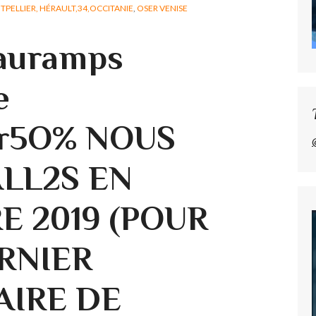
PELLIER, HÉRAULT,34,OCCITANIE
,
OSER VENISE
Sauramps
e
er5O% NOUS
LL2S EN
E 2019 (POUR
RNIER
AIRE DE