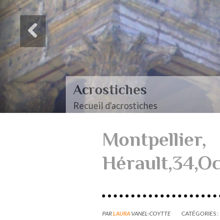
Acrostiches
Recueil d'acrostiches
Montpellier,
Hérault,34,Oc
PAR
LAURA
VANEL-COYTTE
CATÉGORIES :