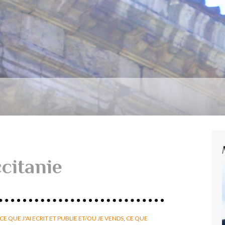
citanie
CE QUE J'AI ECRIT ET PUBLIE ET/OU JE VENDS
,
CE QUE