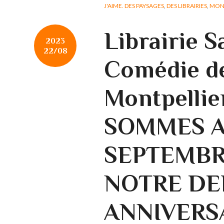
J'AIME. DES PAYSAGES
,
DES LIBRAIRIES
,
MONT
Librairie 
2023
22/08
Comédie d
Montpelli
SOMMES A
SEPTEMBR
NOTRE DE
ANNIVERS