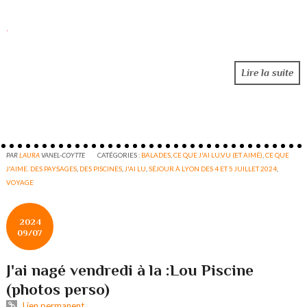
Lire la suite
PAR
LAURA
VANEL-COYTTE
CATÉGORIES :
BALADES
,
CE QUE J'AI LU,VU (ET AIMÉ)
,
CE QUE
J'AIME. DES PAYSAGES
,
DES PISCINES
,
J'AI LU
,
SÉJOUR À LYON DES 4 ET 5 JUILLET 2024
,
VOYAGE
2024
09/07
J'ai nagé vendredi à la :Lou Piscine
(photos perso)
Lien permanent