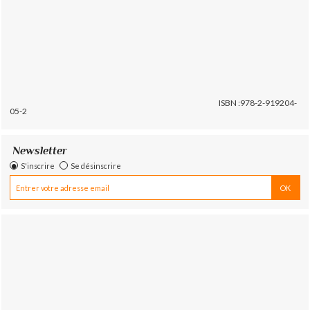
ISBN :978-2-919204-
05-2
Newsletter
S'inscrire
Se désinscrire