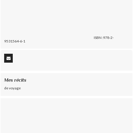
ISBN :978-2-
9531564-6-1
Mes récits
de voyage