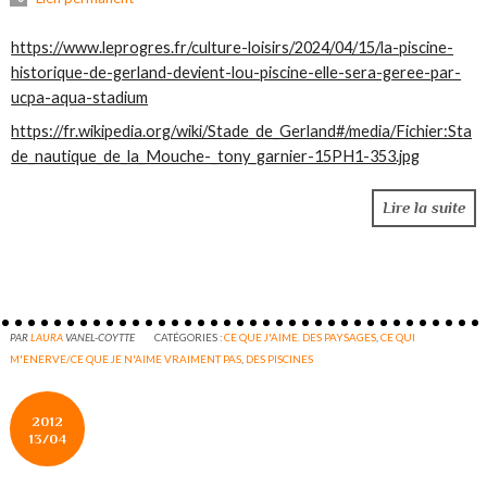
https://www.leprogres.fr/culture-loisirs/2024/04/15/la-piscine-
historique-de-gerland-devient-lou-piscine-elle-sera-geree-par-
ucpa-aqua-stadium
https://fr.wikipedia.org/wiki/Stade_de_Gerland#/media/Fichier:Sta
de_nautique_de_la_Mouche-_tony_garnier-15PH1-353.jpg
Lire la suite
PAR
LAURA
VANEL-COYTTE
CATÉGORIES :
CE QUE J'AIME. DES PAYSAGES
,
CE QUI
M'ENERVE/CE QUE JE N'AIME VRAIMENT PAS
,
DES PISCINES
2012
13/04