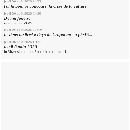
jeudi 06
août 2026
21h33
J'ai lu pour le concours: la crise de la culture
jeudi 06
août 2026
21h29
De ma fenêtre
mardi matin 6h45
jeudi 06
août 2026
20h50
Je viens de lire:Le Pays de Craponne... à pied®...
jeudi 06
août 2026
17h58
Jeudi 6 août 2026
lu 3 livres hier dont 2 pour le concours 1...