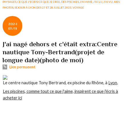
PAYSAGES
,
CE QUE J'ECRIS/CE QUE JE CREE
,
DES PISCINES
,
J'AI AIMÉ
,
J'AI LU
,
J'AI VU
,
MES
PHOTOS
,
SÉJOUR À LYON DES 27 ET 28 JUILLET 2023
,
VOYAGE
2024
07/11
J'ai nagé dehors et c'était extra:Centre
nautique Tony-Bertrand(projet de
longue date)(photo de moi)
Lien permanent
Le centre nautique Tony Bertrand, ex piscine du Rhône, à
Lyon
.
Les piscines, comme tout ce que j'aime, inspirent ce que j'écris à
acheter ici