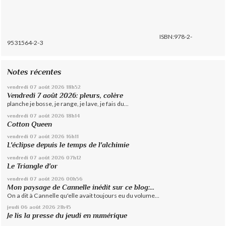
ISBN:978-2-
9531564-2-3
Notes récentes
vendredi 07
août 2026
18h52
Vendredi 7 août 2026: pleurs, colère
planche je bosse, je range, je lave, je fais du...
vendredi 07
août 2026
18h14
Cotton Queen
vendredi 07
août 2026
16h11
L'éclipse depuis le temps de l'alchimie
vendredi 07
août 2026
07h12
Le Triangle d'or
vendredi 07
août 2026
00h56
Mon paysage de Cannelle inédit sur ce blog:...
On a dit à Cannelle qu'elle avait toujours eu du volume...
jeudi 06
août 2026
21h45
Je lis la presse du jeudi en numérique