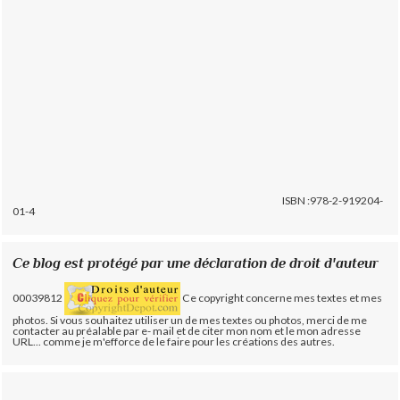
ISBN :978-2-919204-
01-4
Ce blog est protégé par une déclaration de droit d'auteur
00039812
Ce copyright concerne mes textes et mes
photos. Si vous souhaitez utiliser un de mes textes ou photos, merci de me
contacter au préalable par e- mail et de citer mon nom et le mon adresse
URL... comme je m'efforce de le faire pour les créations des autres.