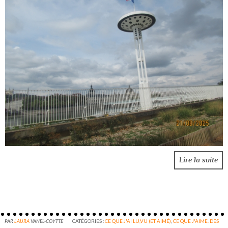
Lire la suite
PAR
LAURA
VANEL-COYTTE
CATÉGORIES :
CE QUE J'AI LU,VU (ET AIMÉ)
,
CE QUE J'AIME. DES