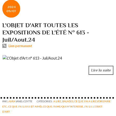
2024
09/07
L'OBJET D'ART TOUTES LES
EXPOSITIONS DE L'ÉTÉ N° 613 -
Juil/Aout.24
Lien permanent
Lire la suite
PAR
LAURA
VANEL-COYTTE
CATÉGORIES :
A LIRE
,
BALADES
,
CE QUE J'AI A LIRE,VOIR,FAIRE
ETC.
,
CE QUE J'AI LU,VU (ET AIMÉ)
,
CE QUE J'AIME/QUI M'INTERESSE
,
J'AI LU
,
L'OBJET
D'ART