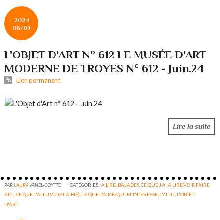
2024
08/06
L'OBJET D'ART N° 612 LE MUSÉE D'ART
MODERNE DE TROYES N° 612 - Juin.24
Lien permanent
Lire la suite
PAR
LAURA
VANEL-COYTTE
CATÉGORIES :
A LIRE
,
BALADES
,
CE QUE J'AI A LIRE,VOIR,FAIRE
ETC.
,
CE QUE J'AI LU,VU (ET AIMÉ)
,
CE QUE J'AIME/QUI M'INTERESSE
,
J'AI LU
,
L'OBJET
D'ART