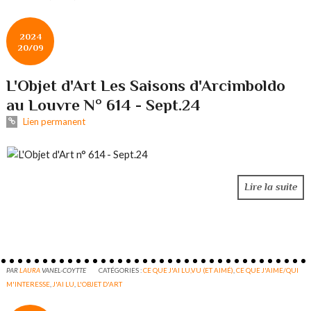
2024
20/09
L'Objet d'Art Les Saisons d'Arcimboldo
au Louvre N° 614 - Sept.24
Lien permanent
Lire la suite
PAR
LAURA
VANEL-COYTTE
CATÉGORIES :
CE QUE J'AI LU,VU (ET AIMÉ)
,
CE QUE J'AIME/QUI
M'INTERESSE
,
J'AI LU
,
L'OBJET D'ART