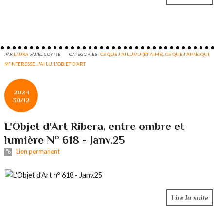
PAR
LAURA
VANEL-COYTTE
CATÉGORIES :
CE QUE J'AI LU,VU (ET AIMÉ)
,
CE QUE J'AIME/QUI
M'INTERESSE
,
J'AI LU
,
L'OBJET D'ART
2024
30/12
L'Objet d'Art Ribera, entre ombre et
lumière N° 618 - Janv.25
Lien permanent
Lire la suite