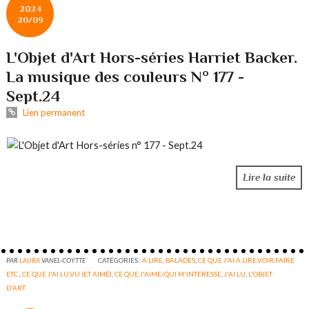
2024
20/09
L'Objet d'Art Hors-séries Harriet Backer.
La musique des couleurs N° 177 -
Sept.24
Lien permanent
Lire la suite
PAR
LAURA
VANEL-COYTTE
CATÉGORIES :
A LIRE
,
BALADES
,
CE QUE J'AI A LIRE,VOIR,FAIRE
ETC.
,
CE QUE J'AI LU,VU (ET AIMÉ)
,
CE QUE J'AIME/QUI M'INTERESSE
,
J'AI LU
,
L'OBJET
D'ART