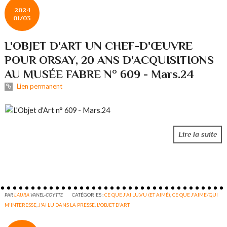
2024
01/03
L'OBJET D'ART UN CHEF-D'ŒUVRE
POUR ORSAY, 20 ANS D'ACQUISITIONS
AU MUSÉE FABRE N° 609 - Mars.24
Lien permanent
Lire la suite
PAR
LAURA
VANEL-COYTTE
CATÉGORIES :
CE QUE J'AI LU,VU (ET AIMÉ)
,
CE QUE J'AIME/QUI
M'INTERESSE
,
J'AI LU DANS LA PRESSE
,
L'OBJET D'ART