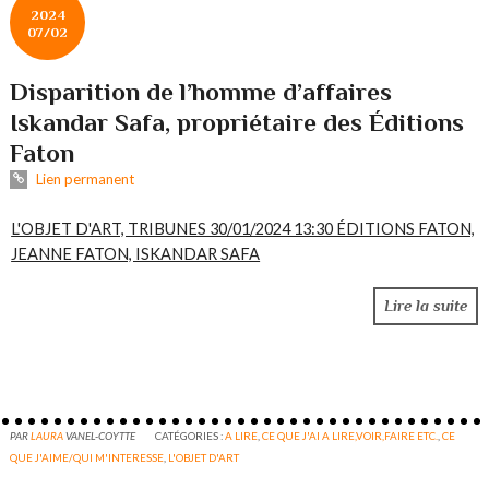
2024
07/02
Disparition de l’homme d’affaires
Iskandar Safa, propriétaire des Éditions
Faton
Lien permanent
L'OBJET D'ART, TRIBUNES 30/01/2024 13:30 ÉDITIONS FATON,
JEANNE FATON, ISKANDAR SAFA
Lire la suite
PAR
LAURA
VANEL-COYTTE
CATÉGORIES :
A LIRE
,
CE QUE J'AI A LIRE,VOIR,FAIRE ETC.
,
CE
QUE J'AIME/QUI M'INTERESSE
,
L'OBJET D'ART