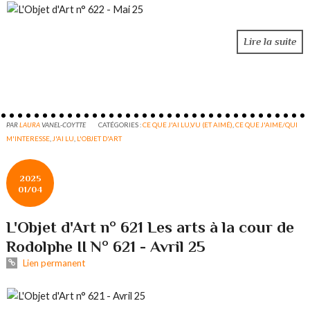
Lire la suite
PAR
LAURA
VANEL-COYTTE
CATÉGORIES :
CE QUE J'AI LU,VU (ET AIMÉ)
,
CE QUE J'AIME/QUI
M'INTERESSE
,
J'AI LU
,
L'OBJET D'ART
2025
01/04
L'Objet d'Art n° 621 Les arts à la cour de
Rodolphe II N° 621 - Avril 25
Lien permanent