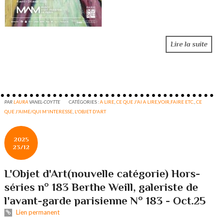
Lire la suite
PAR
LAURA
VANEL-COYTTE
CATÉGORIES :
A LIRE
,
CE QUE J'AI A LIRE,VOIR,FAIRE ETC.
,
CE
QUE J'AIME/QUI M'INTERESSE
,
L'OBJET D'ART
2025
23/12
L'Objet d'Art(nouvelle catégorie) Hors-
séries n° 183 Berthe Weill, galeriste de
l'avant-garde parisienne N° 183 - Oct.25
Lien permanent