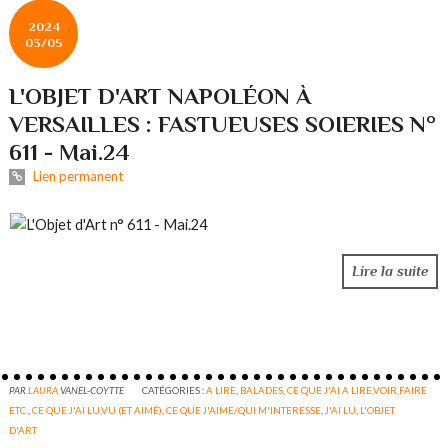
2024
03/05
L'OBJET D'ART NAPOLÉON À
VERSAILLES : FASTUEUSES SOIERIES N°
611 - Mai.24
Lien permanent
Lire la suite
PAR
LAURA
VANEL-COYTTE
CATÉGORIES :
A LIRE
,
BALADES
,
CE QUE J'AI A LIRE,VOIR,FAIRE
ETC.
,
CE QUE J'AI LU,VU (ET AIMÉ)
,
CE QUE J'AIME/QUI M'INTERESSE
,
J'AI LU
,
L'OBJET
D'ART