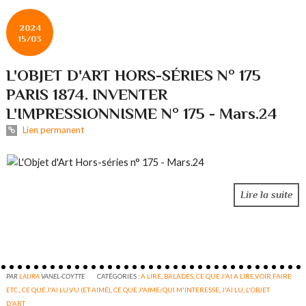
2024
15/03
L'OBJET D'ART HORS-SÉRIES N° 175
PARIS 1874. INVENTER
L'IMPRESSIONNISME N° 175 - Mars.24
Lien permanent
Lire la suite
PAR
LAURA
VANEL-COYTTE
CATÉGORIES :
A LIRE
,
BALADES
,
CE QUE J'AI A LIRE,VOIR,FAIRE
ETC.
,
CE QUE J'AI LU,VU (ET AIMÉ)
,
CE QUE J'AIME/QUI M'INTERESSE
,
J'AI LU
,
L'OBJET
D'ART