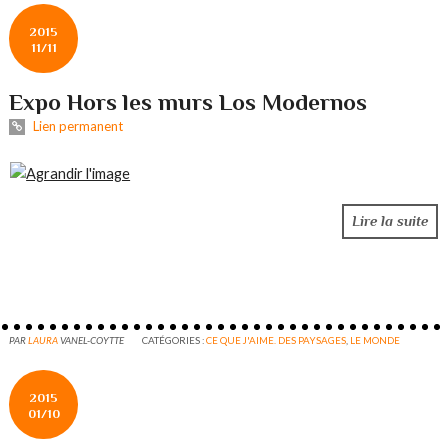
2015
11/11
Expo Hors les murs Los Modernos
Lien permanent
Lire la suite
PAR
LAURA
VANEL-COYTTE
CATÉGORIES :
CE QUE J'AIME. DES PAYSAGES
,
LE MONDE
2015
01/10