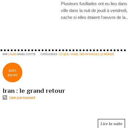
Plusieurs fusillades ont eu lieu dans
ville dans la nuit de jeudi à vendredi
sache si elles étaient l'oeuvre de la..
PAR
LAURA
VANEL-COYTTE
CATÉGORIES :
CE QUE J'AIME. DES PAYSAGES
,
LE MONDE
2015
20/07
Iran : le grand retour
Lien permanent
Lire la suite