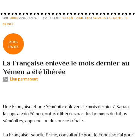
PAR
LAURA
VANEL-COYTTE
CATÉGORIES :
CE QUE J'AIME. DES PAYSAGES
,
LA FRANCE
,
LE
MONDE
2015
19/03
La Française enlevée le mois dernier au
Yémen a été libérée
Lien permanent
ALERTE INFO > 11H43
Une Française et une Yéménite enlevées le mois dernier à Sanaa,
la capitale du Yémen, ont été libérées par des hommes de tribus
yéménites, apprend-on de source tribale.
La Française Isabelle Prime, consultante pour le Fonds social pour