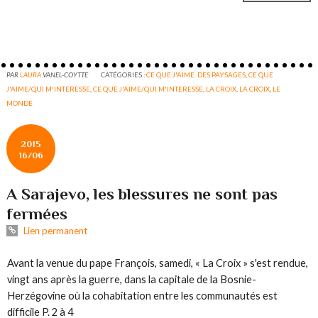
PAR
LAURA
VANEL-COYTTE
CATÉGORIES :
CE QUE J'AIME. DES PAYSAGES
,
CE QUE
J'AIME/QUI M'INTERESSE
,
CE QUE J'AIME/QUI M'INTERESSE
,
LA CROIX
,
LA CROIX
,
LE
MONDE
2015
16/06
A Sarajevo, les blessures ne sont pas
fermées
Lien permanent
Avant la venue du pape François, samedi, « La Croix » s'est rendue,
vingt ans après la guerre, dans la capitale de la Bosnie-
Herzégovine où la cohabitation entre les communautés est
difficile P. 2 à 4