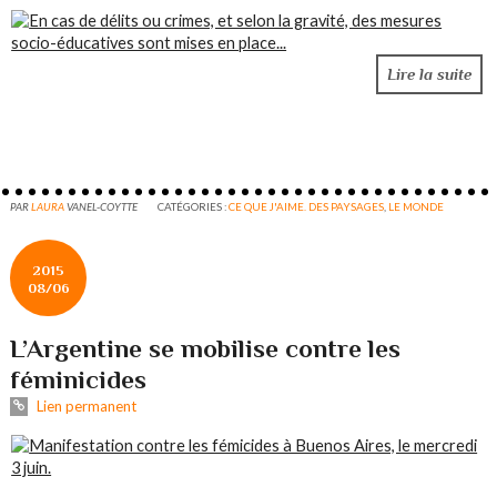
Lire la suite
PAR
LAURA
VANEL-COYTTE
CATÉGORIES :
CE QUE J'AIME. DES PAYSAGES
,
LE MONDE
2015
08/06
L’Argentine se mobilise contre les
féminicides
Lien permanent