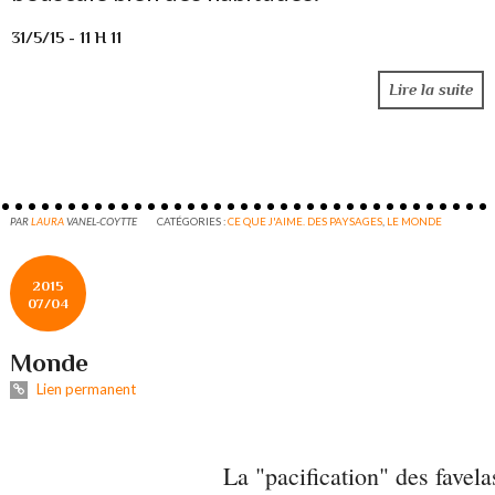
31/5/15 - 11 H 11
Lire la suite
PAR
LAURA
VANEL-COYTTE
CATÉGORIES :
CE QUE J'AIME. DES PAYSAGES
,
LE MONDE
2015
07/04
Monde
Lien permanent
La "pacification" des favela