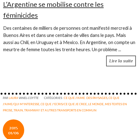
L’Argentine se mobilise contre les
féminicides
Des centaines de milliers de personnes ont manifesté mercredi à
Buenos Aires et dans une centaine de villes dans le pays. Mais
aussi au Chili, en Uruguay et à Mexico. En Argentine, on compte un
meurtre de femme toutes les trente heures. Un problème ...
Lire la suite
PAR
LAURA
VANEL-COYTTE
CATÉGORIES :
CE QUE J'AIME. DES PAYSAGES
,
CE QUE
J'AIME/QUI M'INTERESSE
,
CE QUE J'ECRIS/CE QUE JE CREE
,
LE MONDE
,
MES TEXTES EN
PROSE
,
TRAIN, TRAMWAY ET AUTRES TRANSPORTS EN COMMUN
2015
01/06