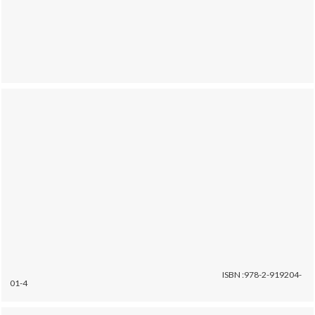
ISBN :978-2-919204-
01-4