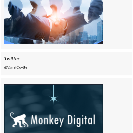
Twitter
@VanelCoytte