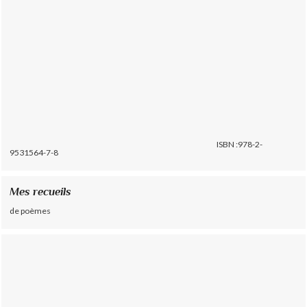
ISBN :978-2-
9531564-7-8
Mes recueils
de poèmes