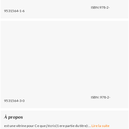
ISBN:978-2-
9531564-1-6
ISBN :978-2-
9531564-3-0
À propos
est une vitrine pour Ce que j'écris(1 ere partie du titre):...
Lire la suite