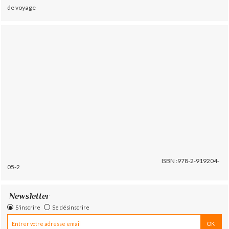
de voyage
ISBN :978-2-919204-
05-2
Newsletter
S'inscrire
Se désinscrire