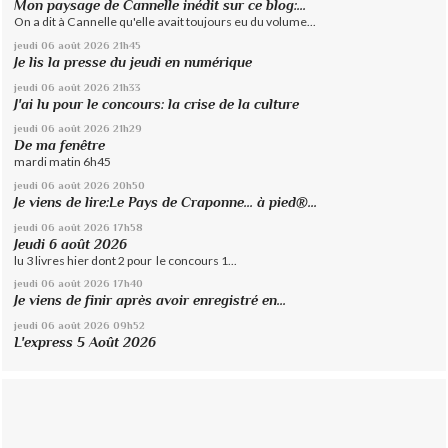
Mon paysage de Cannelle inédit sur ce blog:...
On a dit à Cannelle qu'elle avait toujours eu du volume...
jeudi 06
août 2026
21h45
Je lis la presse du jeudi en numérique
jeudi 06
août 2026
21h33
J'ai lu pour le concours: la crise de la culture
jeudi 06
août 2026
21h29
De ma fenêtre
mardi matin 6h45
jeudi 06
août 2026
20h50
Je viens de lire:Le Pays de Craponne... à pied®...
jeudi 06
août 2026
17h58
Jeudi 6 août 2026
lu 3 livres hier dont 2 pour le concours 1...
jeudi 06
août 2026
17h40
Je viens de finir après avoir enregistré en...
jeudi 06
août 2026
09h52
L'express 5 Août 2026