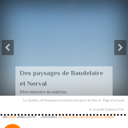
Des paysages de Baudelaire
et Nerval
Mon mémoire de maîtrise
Le Québec et l'Aquitaine investissent près de Pau
Page d'accueil
Grande Galerie n°31
PAR
LAURA
VANEL-COYTTE
CATÉGORIES :
CE QUE J'AIME. DES PAYSAGES
,
LE MONDE