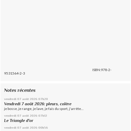
ISBN:978-2-
9531564-2-3
Notes récentes
vendredi 07
août 2026
07h20
Vendredi 7 août 2026: pleurs, colère
je bosse, je range, je lave, je fais du sport, j'arrête...
vendredi 07
août 2026
07h12
Le Triangle d'or
vendredi 07
août 2026
00h56