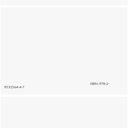
ISBN :978-2-
9531564-4-7