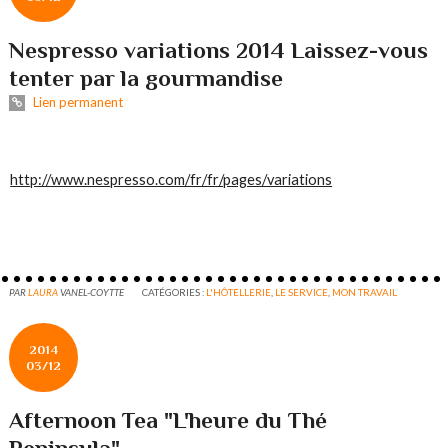
Nespresso variations 2014 Laissez-vous
tenter par la gourmandise
Lien permanent
http://www.nespresso.com/fr/fr/pages/variations
PAR
LAURA
VANEL-COYTTE
CATÉGORIES :
L'HÔTELLERIE
,
LE SERVICE
,
MON TRAVAIL
2014
03/12
Afternoon Tea "L'heure du Thé