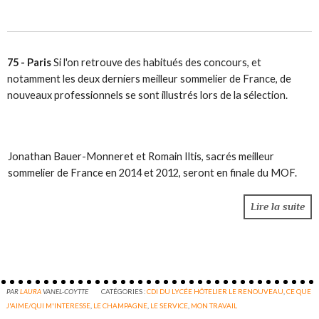
75 - Paris
Si l'on retrouve des habitués des concours, et
notamment les deux derniers meilleur sommelier de France, de
nouveaux professionnels se sont illustrés lors de la sélection.
Jonathan Bauer-Monneret et Romain Iltis, sacrés meilleur
sommelier de France en 2014 et 2012, seront en finale du MOF.
Lire la suite
PAR
LAURA
VANEL-COYTTE
CATÉGORIES :
CDI DU LYCÉE HÔTELIER LE RENOUVEAU
,
CE QUE
J'AIME/QUI M'INTERESSE
,
LE CHAMPAGNE
,
LE SERVICE
,
MON TRAVAIL