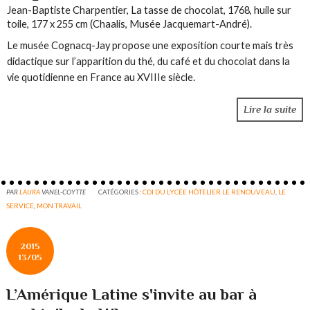
Jean-Baptiste Charpentier, La tasse de chocolat, 1768, huile sur
toile, 177 x 255 cm (Chaalis, Musée Jacquemart-André).
Le musée Cognacq-Jay propose une exposition courte mais très
didactique sur l’apparition du thé, du café et du chocolat dans la
vie quotidienne en France au XVIIIe siècle.
Lire la suite
PAR
LAURA
VANEL-COYTTE
CATÉGORIES :
CDI DU LYCÉE HÔTELIER LE RENOUVEAU
,
LE
SERVICE
,
MON TRAVAIL
2015
13/05
L’Amérique Latine s'invite au bar à