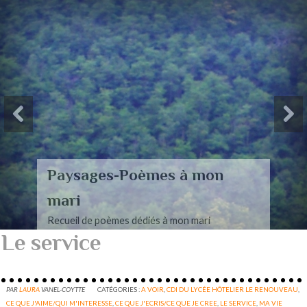
Paysages-Poèmes à mon
mari
Recueil de poèmes dédiés à mon mari
Le service
PAR
LAURA
VANEL-COYTTE
CATÉGORIES :
A VOIR
,
CDI DU LYCÉE HÔTELIER LE RENOUVEAU
,
CE QUE J'AIME/QUI M'INTERESSE
,
CE QUE J'ECRIS/CE QUE JE CREE
,
LE SERVICE
,
MA VIE