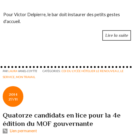
Pour
Victor Delpierre
, le bar doit instaurer des petits gestes
d'accueil.
Lire la suite
PAR
LAURA
VANEL-COYTTE
CATÉGORIES :
CDI DU LYCÉE HÔTELIER LE RENOUVEAU
,
LE
SERVICE
,
MON TRAVAIL
2014
27/11
Quatorze candidats en lice pour la 4e
édition du MOF gouvernante
Lien permanent