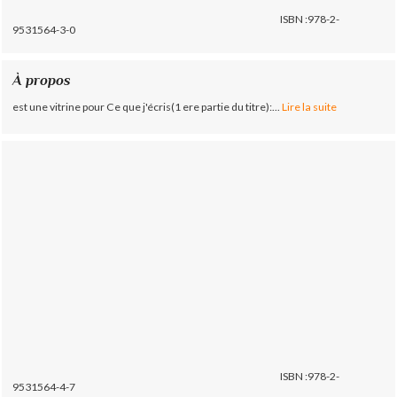
ISBN :978-2-
9531564-3-0
À propos
est une vitrine pour Ce que j'écris(1 ere partie du titre):...
Lire la suite
ISBN :978-2-
9531564-4-7