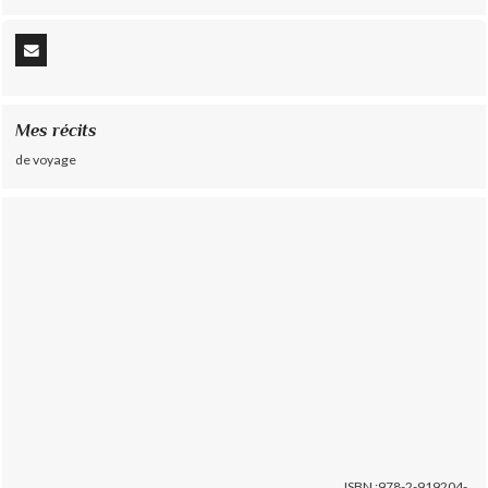
Mes récits
de voyage
ISBN :978-2-919204-