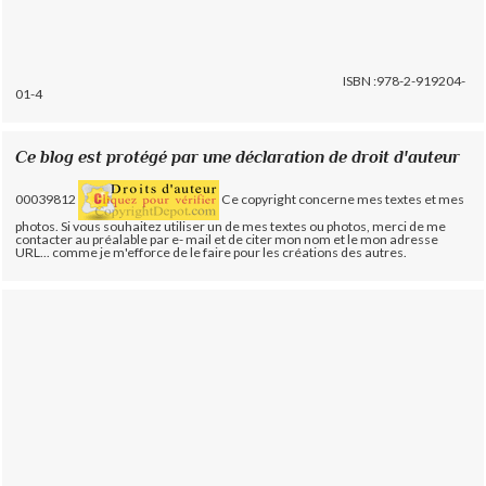
ISBN :978-2-919204-
01-4
Ce blog est protégé par une déclaration de droit d'auteur
00039812
Ce copyright concerne mes textes et mes
photos. Si vous souhaitez utiliser un de mes textes ou photos, merci de me
contacter au préalable par e- mail et de citer mon nom et le mon adresse
URL... comme je m'efforce de le faire pour les créations des autres.