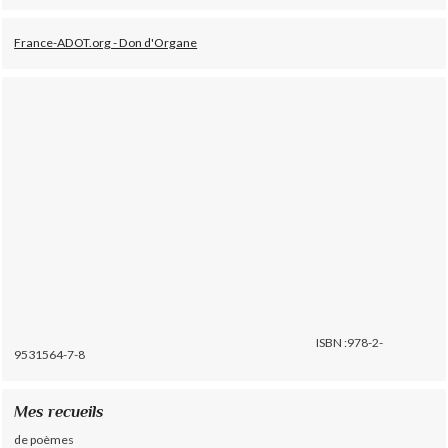
France-ADOT.org - Don d'Organe
ISBN :978-2-
9531564-7-8
Mes recueils
de poèmes