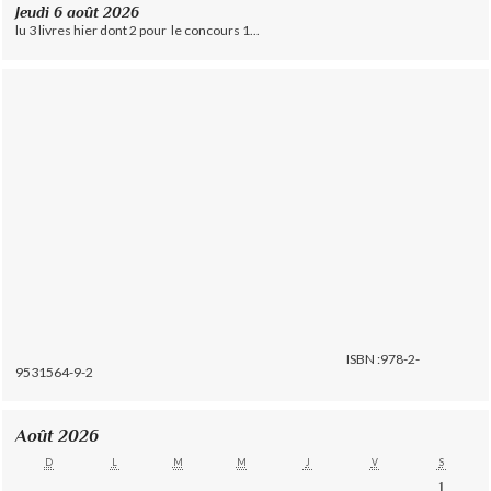
Jeudi 6 août 2026
lu 3 livres hier dont 2 pour le concours 1...
ISBN :978-2-
9531564-9-2
Août 2026
D
L
M
M
J
V
S
1