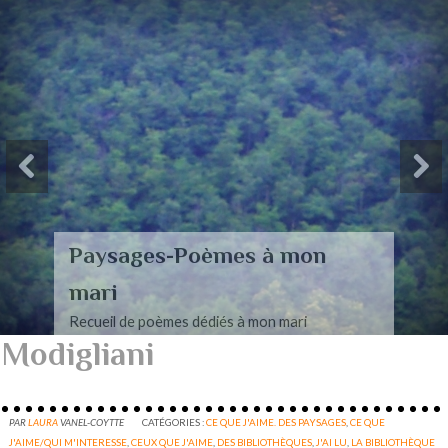
Paysages-Poèmes à mon
mari
Recueil de poèmes dédiés à mon mari
Modigliani
PAR
LAURA
VANEL-COYTTE
CATÉGORIES :
CE QUE J'AIME. DES PAYSAGES
,
CE QUE
J'AIME/QUI M'INTERESSE
,
CEUX QUE J'AIME
,
DES BIBLIOTHÈQUES
,
J'AI LU
,
LA BIBLIOTHÈQUE