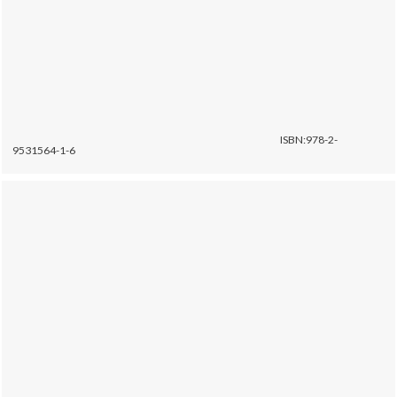
ISBN:978-2-
9531564-1-6