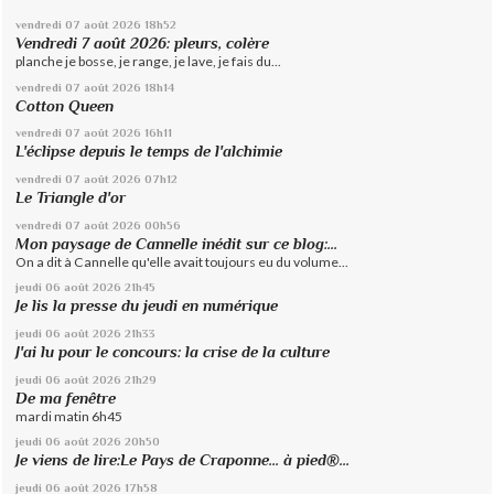
vendredi 07
août 2026
18h52
Vendredi 7 août 2026: pleurs, colère
planche je bosse, je range, je lave, je fais du...
vendredi 07
août 2026
18h14
Cotton Queen
vendredi 07
août 2026
16h11
L'éclipse depuis le temps de l'alchimie
vendredi 07
août 2026
07h12
Le Triangle d'or
vendredi 07
août 2026
00h56
Mon paysage de Cannelle inédit sur ce blog:...
On a dit à Cannelle qu'elle avait toujours eu du volume...
jeudi 06
août 2026
21h45
Je lis la presse du jeudi en numérique
jeudi 06
août 2026
21h33
J'ai lu pour le concours: la crise de la culture
jeudi 06
août 2026
21h29
De ma fenêtre
mardi matin 6h45
jeudi 06
août 2026
20h50
Je viens de lire:Le Pays de Craponne... à pied®...
jeudi 06
août 2026
17h58