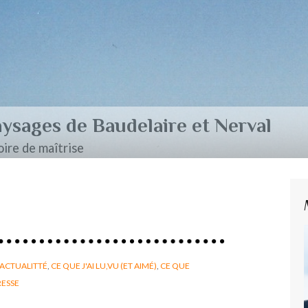
aire et Nerval
ACTUALITTÉ
,
CE QUE J'AI LU,VU (ET AIMÉ)
,
CE QUE
RESSE