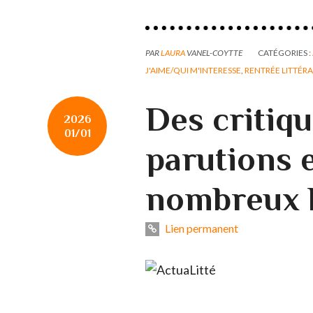
PAR
LAURA
VANEL-COYTTE
CATÉGORIES :
J'AIME/QUI M'INTERESSE
,
RENTRÉE LITTÉRA
Des critiqu
2026
01/01
parutions e
nombreux l
Lien permanent