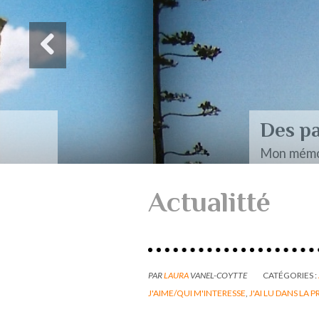
Des paysages de Baudel
Mon mémoire de maîtrise
Actualitté
PAR
LAURA
VANEL-COYTTE
CATÉGORIES :
J'AIME/QUI M'INTERESSE
,
J'AI LU DANS LA P