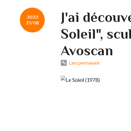
J'ai découv
2022
27/08
Soleil", scu
Avoscan
Lien permanent