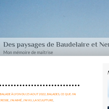
aire et Nerval
BALADE À LYON DU 25 AOUT 2022
,
BALADES
,
CE QUE J'AI
ERESSE
,
J'AI AIMÉ
,
J'AI VU
,
LA SCULPTURE
,