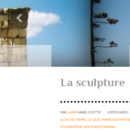
Des paysages de Baudel
Mon mémoire de maîtrise
La sculpture
PAR
LAURA
VANEL-COYTTE
CATÉGORIES :
LU,VU (ET AIMÉ)
,
CE QUE J'AIME/QUI M'INT
LYON(RHÔNE,69:ÉTUDES,TRAVAIL)