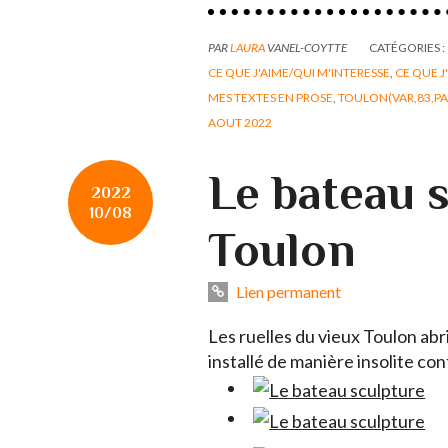
PAR
LAURA
VANEL-COYTTE
CATÉGORIES :
CE QUE J'AIME/QUI M'INTERESSE
,
CE QUE J
MES TEXTES EN PROSE
,
TOULON(VAR,83,PA
AOUT 2022
Le bateau 
2022
10/08
Toulon
Lien permanent
Les ruelles du vieux Toulon ab
installé de manière insolite c