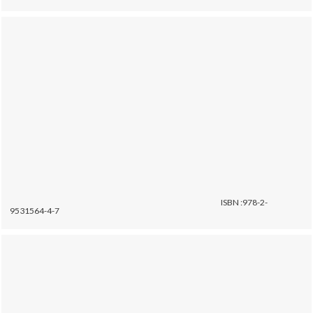
ISBN :978-2-
9531564-4-7