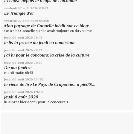
L'éclipse depuis le temps de l'alchimie
vendredi 07
août 2026
07h12
Le Triangle d'or
vendredi 07
août 2026
00h56
Mon paysage de Cannelle inédit sur ce blog:...
On a dit à Cannelle qu'elle avait toujours eu du volume...
jeudi 06
août 2026
21h45
Je lis la presse du jeudi en numérique
jeudi 06
août 2026
21h33
J'ai lu pour le concours: la crise de la culture
jeudi 06
août 2026
21h29
De ma fenêtre
mardi matin 6h45
jeudi 06
août 2026
20h50
Je viens de lire:Le Pays de Craponne... à pied®...
jeudi 06
août 2026
17h58
Jeudi 6 août 2026
lu 3 livres hier dont 2 pour le concours 1...