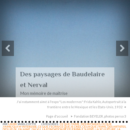
Des paysages de Baudelaire
et Nerval
Mon mémoire de maîtrise
J'ai notamment aimé à l'expo "Los modernos":Frida Kahlo, Autoportrait à la
frontière entre le Mexique et les Etats-Unis, 1932
Page d'accueil
Fondation BEYELER, photos perso 3
PAR
LAURA
VANEL-COYTTE
CATÉGORIES :
CE QUE J'AIME. DES PAYSAGES
,
CE QUE
J'AIME/QUI M'INTERESSE
,
CE QUE J'ECRIS/CE QUE JE CREE
,
CEUX QUE J'AIME
,
DES ARTISTES
,
DES LIEUX
,
J'AI AIMÉ
,
J'AI VU
,
LA FONDATION BEYELER(BÂLE,SUISSE)
,
LA SCULPTURE
,
LA