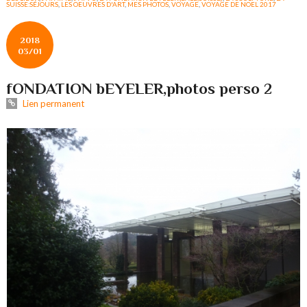
SUISSE:SÉJOURS
,
LES OEUVRES D'ART
,
MES PHOTOS
,
VOYAGE
,
VOYAGE DE NOEL 2017
2018
03/01
fONDATION bEYELER,photos perso 2
Lien permanent