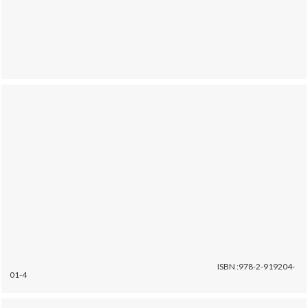
ISBN :978-2-919204-
01-4