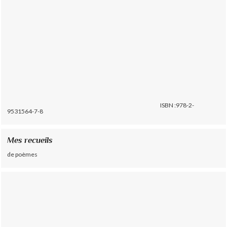
ISBN :978-2-
9531564-7-8
Mes recueils
de poèmes