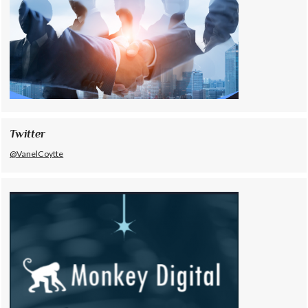
Twitter
@VanelCoytte