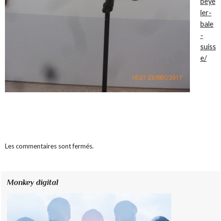
beye
ler-
bale
-
suiss
e/
Les commentaires sont fermés.
Monkey digital