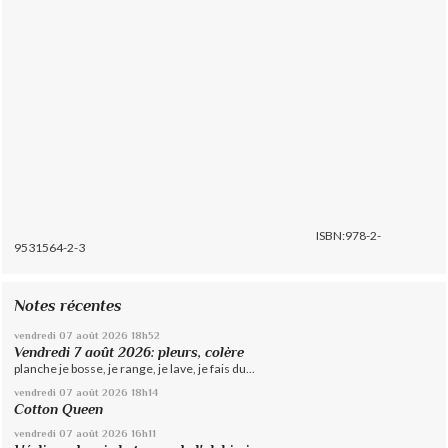
ISBN:978-2-
9531564-2-3
Notes récentes
vendredi 07
août 2026
18h52
Vendredi 7 août 2026: pleurs, colère
planche je bosse, je range, je lave, je fais du...
vendredi 07
août 2026
18h14
Cotton Queen
vendredi 07
août 2026
16h11