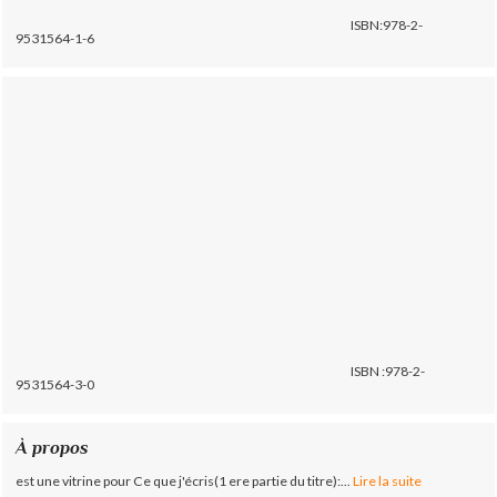
ISBN:978-2-
9531564-1-6
ISBN :978-2-
9531564-3-0
À propos
est une vitrine pour Ce que j'écris(1 ere partie du titre):...
Lire la suite