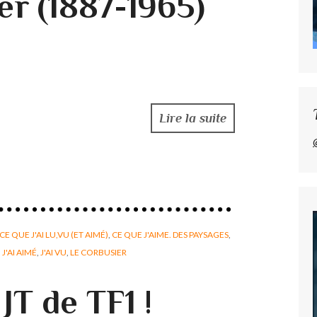
er (1887-1965)
Lire la suite
CE QUE J'AI LU,VU (ET AIMÉ)
,
CE QUE J'AIME. DES PAYSAGES
,
,
J'AI AIMÉ
,
J'AI VU
,
LE CORBUSIER
JT de TF1 !