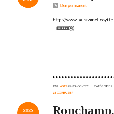
Lien permanent
http://www.lauravanel-coytte
PAR
LAURA
VANEL-COYTTE
CATÉGORIES :
LE CORBUSIER
Ronchamp. 
2025