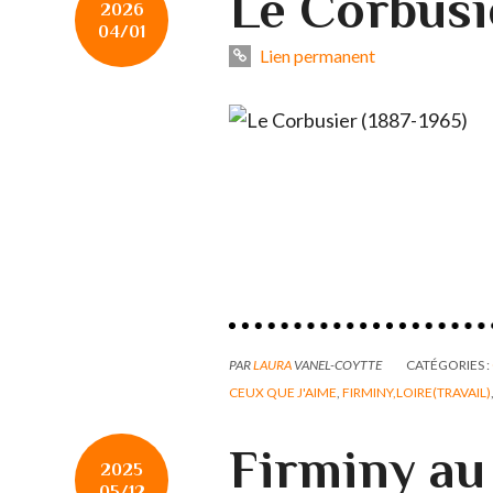
Le Corbusi
2026
04/01
Lien permanent
PAR
LAURA
VANEL-COYTTE
CATÉGORIES :
CEUX QUE J'AIME
,
FIRMINY,LOIRE(TRAVAIL)
Firminy au 
2025
05/12