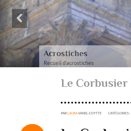
Acrostiches
Recueil d'acrostiches
Le Corbusier
PAR
LAURA
VANEL-COYTTE
CATÉGORIES :