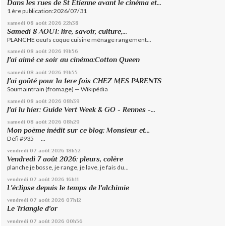
Dans les rues de St Etienne avant le cinéma et...
1 ère publication:2026/07/31
samedi 08
août 2026
22h38
Samedi 8 AOUT: lire, savoir, culture,...
PLANCHE oeufs coque cuisine ménage rangement...
samedi 08
août 2026
19h56
J'ai aimé ce soir au cinéma:Cotton Queen
samedi 08
août 2026
19h55
J'ai goûté pour la 1ere fois CHEZ MES PARENTS
Soumaintrain (fromage) — Wikipédia
samedi 08
août 2026
08h39
J'ai lu hier: Guide Vert Week & GO - Rennes -...
samedi 08
août 2026
08h29
Mon poème inédit sur ce blog: Monsieur et...
Défi #935 ...
vendredi 07
août 2026
18h52
Vendredi 7 août 2026: pleurs, colère
planche je bosse, je range, je lave, je fais du...
vendredi 07
août 2026
16h11
L'éclipse depuis le temps de l'alchimie
vendredi 07
août 2026
07h12
Le Triangle d'or
vendredi 07
août 2026
00h56