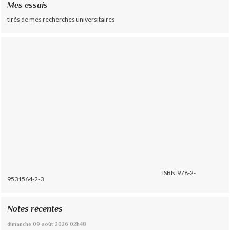
Mes essais
tirés de mes recherches universitaires
ISBN:978-2-
9531564-2-3
Notes récentes
dimanche 09
août 2026
02h48