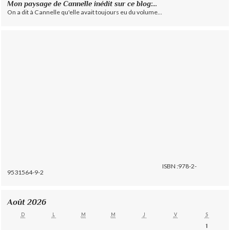
Mon paysage de Cannelle inédit sur ce blog:...
On a dit à Cannelle qu'elle avait toujours eu du volume...
ISBN :978-2-
9531564-9-2
Août 2026
D
L
M
M
J
V
S
1