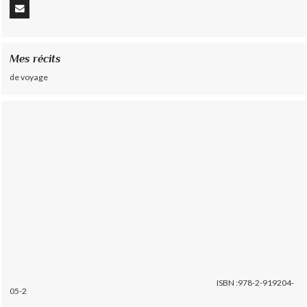
Mes récits
de voyage
ISBN :978-2-919204-
05-2