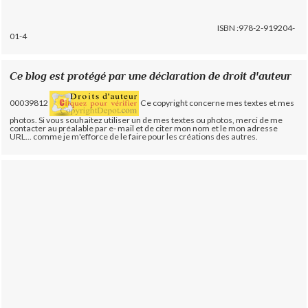
ISBN :978-2-919204-
01-4
Ce blog est protégé par une déclaration de droit d'auteur
00039812
Ce copyright concerne mes textes et mes
photos. Si vous souhaitez utiliser un de mes textes ou photos, merci de me
contacter au préalable par e- mail et de citer mon nom et le mon adresse
URL... comme je m'efforce de le faire pour les créations des autres.