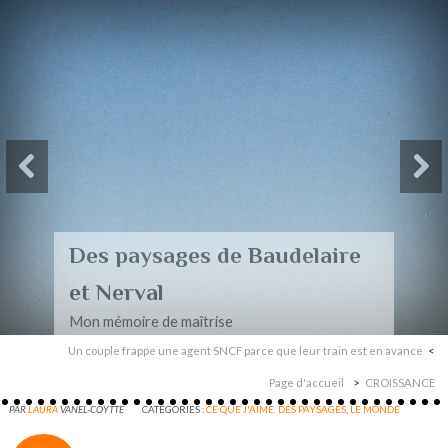
Des paysages de Baudelaire
et Nerval
Mon mémoire de maîtrise
Un couple frappe une agent SNCF parce que leur train est en avance
Page d'accueil
CROISSANCE
PAR
LAURA
VANEL-COYTTE
CATÉGORIES :
CE QUE J'AIME. DES PAYSAGES
,
LE MONDE