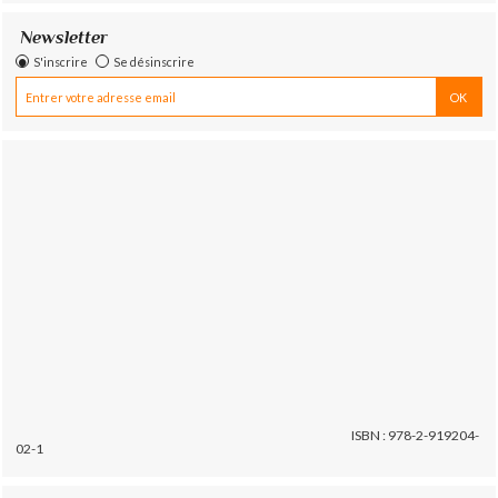
Newsletter
S'inscrire
Se désinscrire
ISBN : 978-2-919204-
02-1