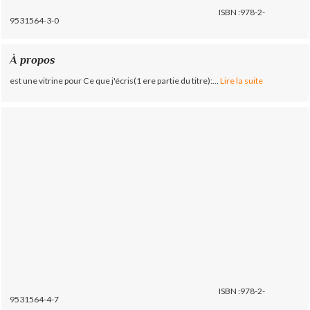
ISBN :978-2-
9531564-3-0
À propos
est une vitrine pour Ce que j'écris(1 ere partie du titre):...
Lire la suite
ISBN :978-2-
9531564-4-7