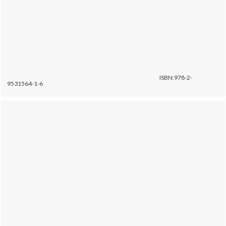
ISBN:978-2-
9531564-1-6