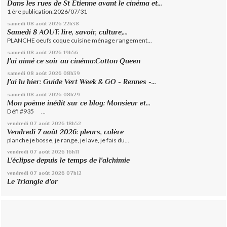
Dans les rues de St Etienne avant le cinéma et...
1 ère publication:2026/07/31
samedi 08
août 2026
22h38
Samedi 8 AOUT: lire, savoir, culture,...
PLANCHE oeufs coque cuisine ménage rangement...
samedi 08
août 2026
19h56
J'ai aimé ce soir au cinéma:Cotton Queen
samedi 08
août 2026
08h39
J'ai lu hier: Guide Vert Week & GO - Rennes -...
samedi 08
août 2026
08h29
Mon poème inédit sur ce blog: Monsieur et...
Défi #935 ...
vendredi 07
août 2026
18h52
Vendredi 7 août 2026: pleurs, colère
planche je bosse, je range, je lave, je fais du...
vendredi 07
août 2026
16h11
L'éclipse depuis le temps de l'alchimie
vendredi 07
août 2026
07h12
Le Triangle d'or