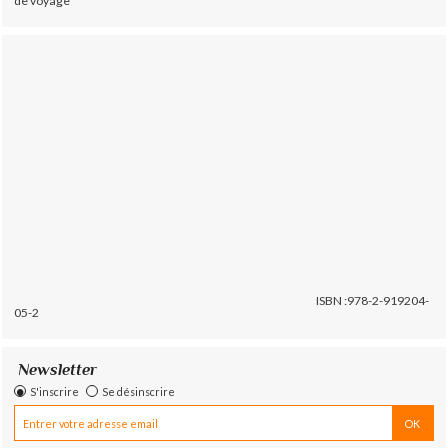
de voyage
ISBN :978-2-919204-
05-2
Newsletter
S'inscrire
Se désinscrire