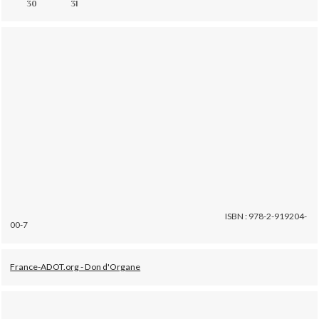
30
31
ISBN : 978-2-919204-
00-7
France-ADOT.org - Don d'Organe