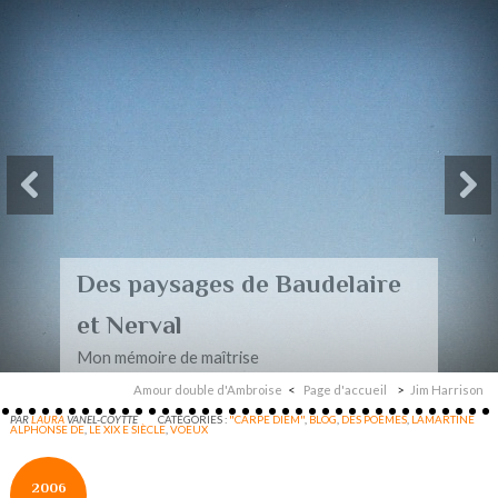
Des paysages de Baudelaire
et Nerval
Mon mémoire de maîtrise
Amour double d'Ambroise
Page d'accueil
Jim Harrison
PAR
LAURA
VANEL-COYTTE
CATÉGORIES :
"CARPE DIEM"
,
BLOG
,
DES POÈMES
,
LAMARTINE
ALPHONSE DE
,
LE XIX E SIÈCLE
,
VOEUX
2006