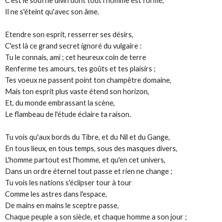
C'est le souffle divin dont tout l'homme est formé,
Il ne s'éteint qu'avec son âme.
Etendre son esprit, resserrer ses désirs,
C'est là ce grand secret ignoré du vulgaire :
Tu le connais, ami ; cet heureux coin de terre
Renferme tes amours, tes goûts et tes plaisirs ;
Tes voeux ne passent point ton champêtre domaine,
Mais ton esprit plus vaste étend son horizon,
Et, du monde embrassant la scène,
Le flambeau de l'étude éclaire ta raison.
Tu vois qu'aux bords du Tibre, et du Nil et du Gange,
En tous lieux, en tous temps, sous des masques divers,
L'homme partout est l'homme, et qu'en cet univers,
Dans un ordre éternel tout passe et rien ne change ;
Tu vois les nations s'éclipser tour à tour
Comme les astres dans l'espace,
De mains en mains le sceptre passe,
Chaque peuple a son siècle, et chaque homme a son jour ;