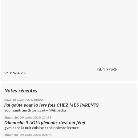
ISBN:978-2-
9531564-2-3
Notes récentes
lundi 10
août 2026
00h55
J'ai goûté pour la 1ere fois CHEZ MES PARENTS
Soumaintrain (fromage) — Wikipédia
dimanche 09
août 2026
22h28
Dimanche 9 AOUT(demain, c'est ma fête)
gym dans la nuit cuisine cardio sieste lecture...
dimanche 09
août 2026
02h48