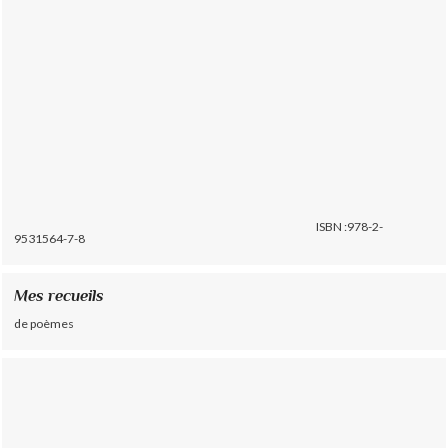
ISBN :978-2-
9531564-7-8
Mes recueils
de poèmes