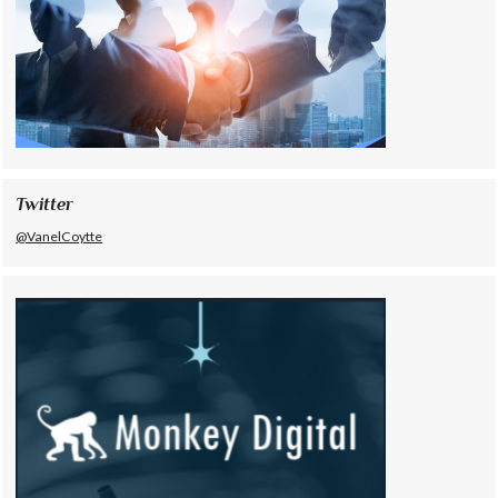
Twitter
@VanelCoytte