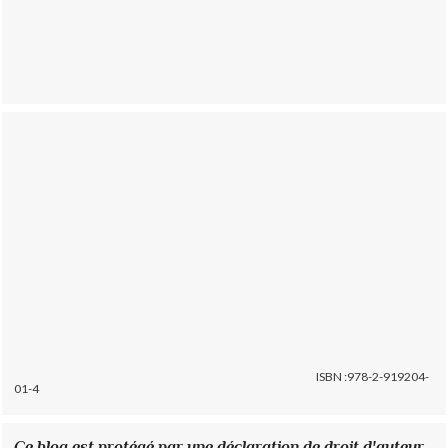
ISBN :978-2-919204-
01-4
Ce blog est protégé par une déclaration de droit d'auteur