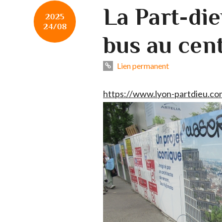
La Part-die
2025
24/08
bus au cen
Lien permanent
https://www.lyon-partdieu.com