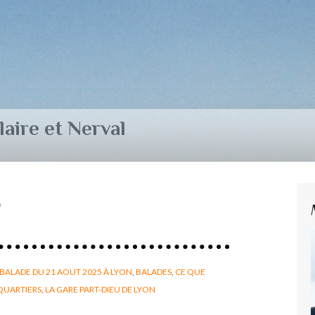
aire et Nerval
s
BALADE DU 21 AOUT 2025 À LYON
,
BALADES
,
CE QUE
QUARTIERS
,
LA GARE PART-DIEU DE LYON