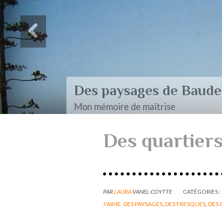
Des paysages de Baudel
Mon mémoire de maîtrise
Des quartier
PAR
LAURA
VANEL-COYTTE
CATÉGORIES :
J'AIME. DES PAYSAGES
,
DES FRESQUES
,
DES 