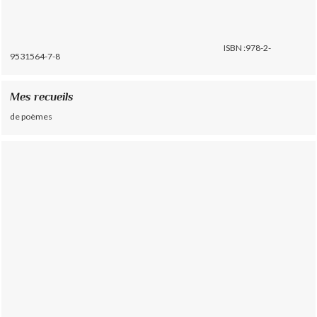
ISBN :978-2-
9531564-7-8
Mes recueils
de poèmes