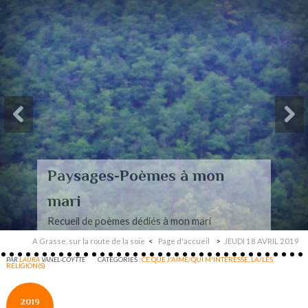
Paysages-Poèmes à mon
mari
Recueil de poèmes dédiés à mon mari
A Grasse, sur la route de la soie
Page d'accueil
JEUDI 18 AVRIL 2019
PAR
LAURA
VANEL-COYTTE
CATÉGORIES :
CE QUE J'AIME/QUI M'INTERESSE
,
LA/LES
RELIGION(S)
2019