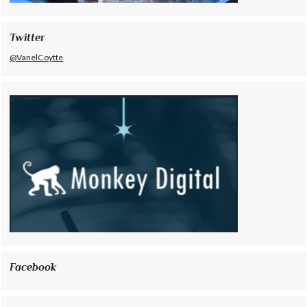
Twitter
@VanelCoytte
Facebook