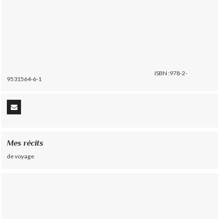
ISBN :978-2-
9531564-6-1
Mes récits
de voyage