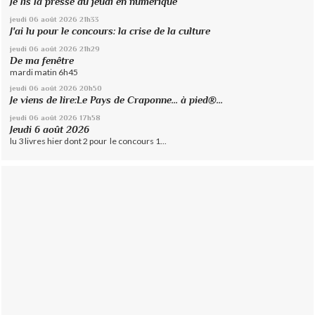
Je lis la presse du jeudi en numérique
jeudi 06
août 2026
21h33
J'ai lu pour le concours: la crise de la culture
jeudi 06
août 2026
21h29
De ma fenêtre
mardi matin 6h45
jeudi 06
août 2026
20h50
Je viens de lire:Le Pays de Craponne... à pied®...
jeudi 06
août 2026
17h58
Jeudi 6 août 2026
lu 3 livres hier dont 2 pour le concours 1...