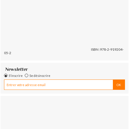
ISBN :978-2-919204-
05-2
Newsletter
S'inscrire
Se désinscrire