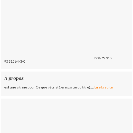
ISBN :978-2-
9531564-3-0
À propos
est une vitrine pour Ce que j'écris(1 ere partie du titre):...
Lire la suite