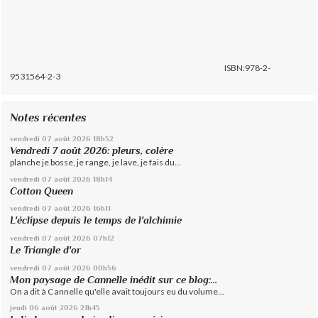
ISBN:978-2-
9531564-2-3
Notes récentes
vendredi 07
août 2026
18h52
Vendredi 7 août 2026: pleurs, colère
planche je bosse, je range, je lave, je fais du...
vendredi 07
août 2026
18h14
Cotton Queen
vendredi 07
août 2026
16h11
L'éclipse depuis le temps de l'alchimie
vendredi 07
août 2026
07h12
Le Triangle d'or
vendredi 07
août 2026
00h56
Mon paysage de Cannelle inédit sur ce blog:...
On a dit à Cannelle qu'elle avait toujours eu du volume...
jeudi 06
août 2026
21h45