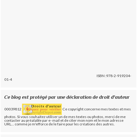
ISBN :978-2-919204-
01-4
Ce blog est protégé par une déclaration de droit d'auteur
00039812
Ce copyright concerne mes textes et mes
photos. Si vous souhaitez utiliser un de mes textes ou photos, merci de me
contacter au préalable par e- mail et de citer mon nom et le mon adresse
URL... comme je m'efforce de le faire pour les créations des autres.