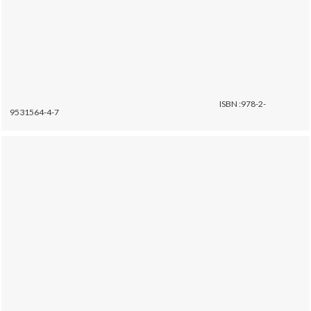
ISBN :978-2-
9531564-4-7