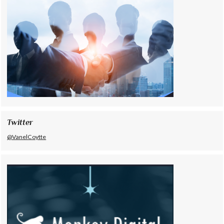
Twitter
@VanelCoytte