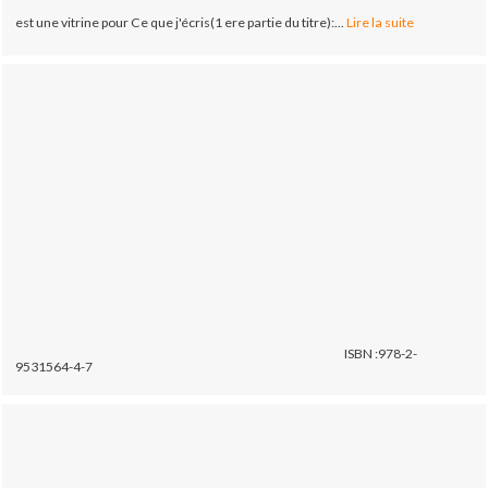
est une vitrine pour Ce que j'écris(1 ere partie du titre):...
Lire la suite
ISBN :978-2-
9531564-4-7