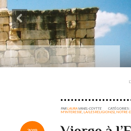
Des paysages de Baudel
Mon mémoire de maîtrise
L
PAR
LAURA
VANEL-COYTTE
CATÉGORIES :
M'INTERESSE
,
LA/LES RELIGION(S)
,
NOTRE-D
Vierge à l’
2019