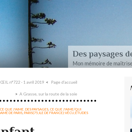
aire et Nerval
'ŒIL n°722 · 1 avril 2019
Page d'accueil
A Grasse, sur la route de la soie
CE QUE J'AIME. DES PAYSAGES
,
CE QUE J'AIME/QUI
AME DE PARIS
,
PARIS(75,ILE DE FRANCE):VÉCU,ÉTUDES
Enfant,