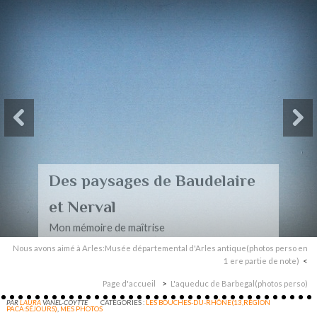
Des paysages de Baudelaire
et Nerval
Mon mémoire de maîtrise
Nous avons aimé à Arles:Musée départemental d'Arles antique(photos perso en
1 ere partie de note)
Page d'accueil
L'aqueduc de Barbegal(photos perso)
PAR
LAURA
VANEL-COYTTE
CATÉGORIES :
LES BOUCHES-DU-RHÔNE(13,RÉGION
PACA:SÉJOURS)
,
MES PHOTOS