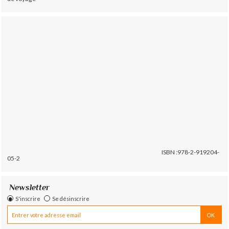
ISBN :978-2-919204-
05-2
Newsletter
S'inscrire
Se désinscrire