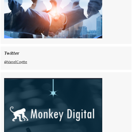
Twitter
@VanelCoytte