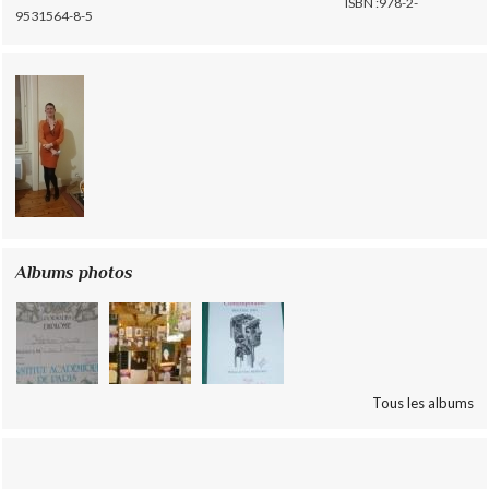
ISBN :978-2-
9531564-8-5
Albums photos
Tous les albums