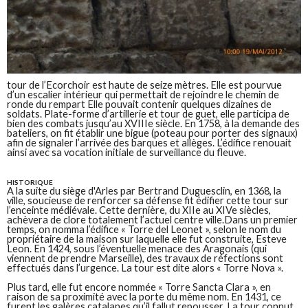
tour de l’Ecorchoir est haute de seize mètres. Elle est pourvue
d’un escalier intérieur qui permettait de rejoindre le chemin de
ronde du rempart Elle pouvait contenir quelques dizaines de
soldats. Plate-forme d’artillerie et tour de guet, elle participa de
bien des combats jusqu’au XVIIIe siècle. En 1758, à la demande des
bateliers, on fit établir une bigue (poteau pour porter des signaux)
afin de signaler l’arrivée des barques et allèges. L’édifice renouait
ainsi avec sa vocation initiale de surveillance du fleuve.
HISTORIQUE
A la suite du siège d'Arles par Bertrand Duguesclin, en 1368, la
ville, soucieuse de renforcer sa défense fit édifier cette tour sur
l’enceinte médiévale. Cette dernière, du XIIe au XIVe siècles,
achèvera de clore totalement l’actuel centre ville.Dans un premier
temps, on nomma l’édifice « Torre del Leonet », selon le nom du
propriétaire de la maison sur laquelle elle fut construite, Esteve
Leon. En 1424, sous l’éventuelle menace des Aragonais (qui
viennent de prendre Marseille), des travaux de réfections sont
effectués dans l’urgence. La tour est dite alors « Torre Nova ».
Plus tard, elle fut encore nommée « Torre Sancta Clara », en
raison de sa proximité avec la porte du même nom. En 1431, ce
furent les galères catalanes qu’il fallut repousser. La tour connut