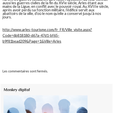
aussi les guerres civiles de la fin du XVIe siècle, Arles étant aux
mains de la Ligue, en conflit avec le pouvoir royal. Au XVIIIe siècle,
après avoir perdu sa fonction militaire, l’édifice servit aux
abattoirs de la ville, d’où le nom qu’elle a conservé jusqu’à nos
jours.
http://www.arles-tourisme.com/fr_FR/Ville_visite.aspx?
Code=6b818180-d67a-47d1-bf65-
b9f81bead209&Page=1&Ville=Arles
Les commentaires sont fermés.
Monkey digital