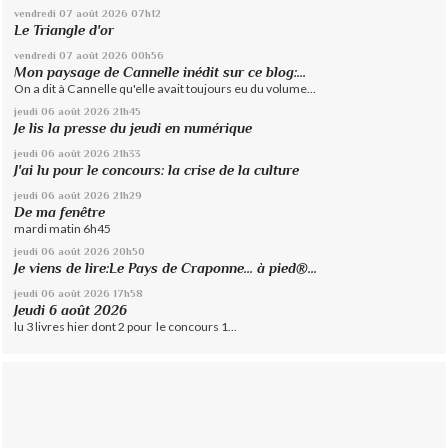
vendredi 07
août 2026
07h12
Le Triangle d'or
vendredi 07
août 2026
00h56
Mon paysage de Cannelle inédit sur ce blog:...
On a dit à Cannelle qu'elle avait toujours eu du volume...
jeudi 06
août 2026
21h45
Je lis la presse du jeudi en numérique
jeudi 06
août 2026
21h33
J'ai lu pour le concours: la crise de la culture
jeudi 06
août 2026
21h29
De ma fenêtre
mardi matin 6h45
jeudi 06
août 2026
20h50
Je viens de lire:Le Pays de Craponne... à pied®...
jeudi 06
août 2026
17h58
Jeudi 6 août 2026
lu 3 livres hier dont 2 pour le concours 1...