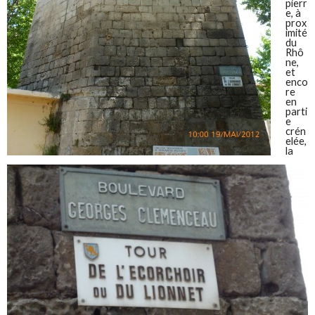
pierr
e, à
prox
imité
du
Rhô
ne,
et
enco
re
en
parti
e
crén
elée,
la