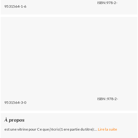
ISBN:978-2-
9531564-1-6
ISBN :978-2-
9531564-3-0
À propos
est une vitrine pour Ce que j'écris(1 ere partie du titre):...
Lire la suite