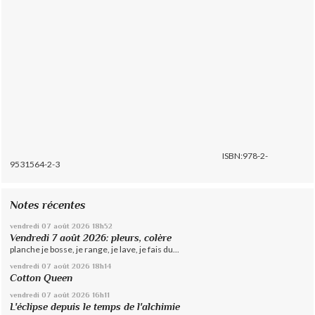
ISBN:978-2-
9531564-2-3
Notes récentes
vendredi 07
août 2026
18h52
Vendredi 7 août 2026: pleurs, colère
planche je bosse, je range, je lave, je fais du...
vendredi 07
août 2026
18h14
Cotton Queen
vendredi 07
août 2026
16h11
L'éclipse depuis le temps de l'alchimie