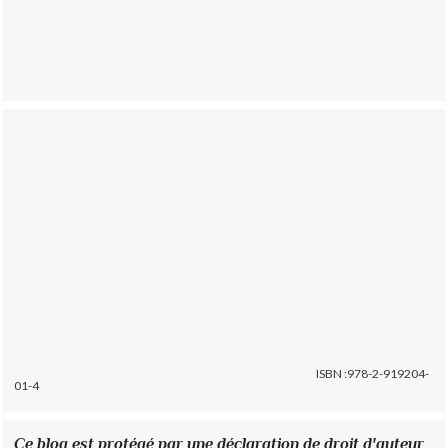
ISBN :978-2-919204-
01-4
Ce blog est protégé par une déclaration de droit d'auteur