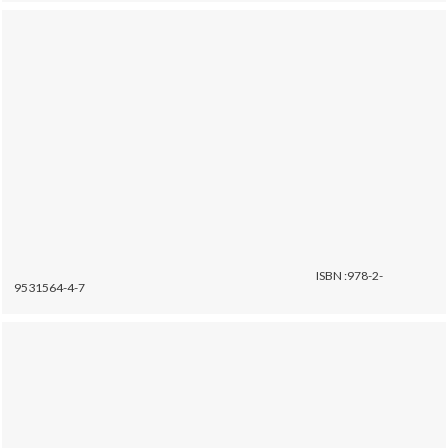
ISBN :978-2-
9531564-4-7