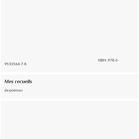
ISBN :978-2-
9531564-7-8
Mes recueils
de poèmes