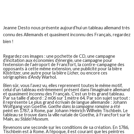
Jeanne Desto nous présente aujourd’hui un tableau allemand très
connu des Allemands et quasiment inconnu des Français, regardez
bien !
Regardez ces images : une pochette de CD, une campagne
d’incitation aux économies d’énergie, une campagne pour
l’extension de l’aéroport de Francfort, la contre-campagne des
opposants à cette même extension, une publicité pour la bière
Köstritzer
, une autre pour la bière
Licher
, ou encore ces
sérigraphies d’Andy Warhol.
Bien sûr, vous l’avez vu, elles reprennent toutes le même motif,
celui d’un tableau extrêmement présent dans l’imaginaire allemand
et quasiment inconnu des Français. C’est un très grand tableau.
Par sa taille d’abord : 2 m06 sur 1 mètre 64, Par son sujet surtout :
il représente Le plus grand écrivain de langue allemande : Johann
Wolfgang von Goethe.
Goethe dans la campagne romaine
a été
peint en 1787, à Rome, par Johann Heinrich Wilhelm Tischbein. Le
tableau se trouve dans la ville natale de Goethe, à Francfort sur le
Main, au
Städel Museum
.
Revenons une seconde sur les conditions de sa création. En 1786,
Tischbein est à Rome. A l’époque, il est courant que les peintres