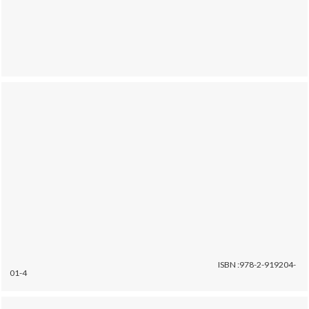
ISBN :978-2-919204-
01-4