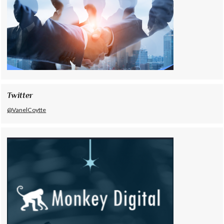
Twitter
@VanelCoytte