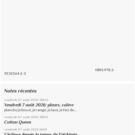
ISBN:978-2-
9531564-2-3
Notes récentes
vendredi 07
août 2026
18h52
Vendredi 7 août 2026: pleurs, colère
planche je bosse, je range, je lave, je fais du...
vendredi 07
août 2026
18h14
Cotton Queen
vendredi 07
août 2026
16h11
L'éclipse depuis le temps de l'alchimie