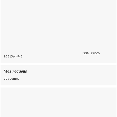
ISBN :978-2-
9531564-7-8
Mes recueils
de poèmes