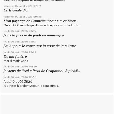
vendredi 07
août 2026
07h12
Le Triangle d'or
vendredi 07
août 2026
00h56
Mon paysage de Cannelle inédit sur ce blog:...
On a dit à Cannelle qu'elle avait toujours eu du volume...
jeudi 06
août 2026
21h45
Je lis la presse du jeudi en numérique
jeudi 06
août 2026
21h33
J'ai lu pour le concours: la crise de la culture
jeudi 06
août 2026
21h29
De ma fenêtre
mardi matin 6h45
jeudi 06
août 2026
20h50
Je viens de lire:Le Pays de Craponne... à pied®...
jeudi 06
août 2026
17h58
Jeudi 6 août 2026
lu 3 livres hier dont 2 pour le concours 1...