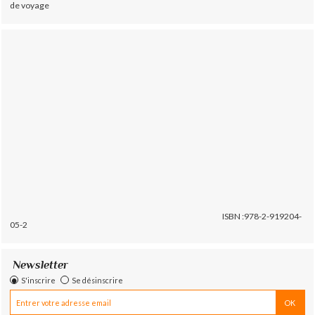
de voyage
ISBN :978-2-919204-
05-2
Newsletter
S'inscrire
Se désinscrire