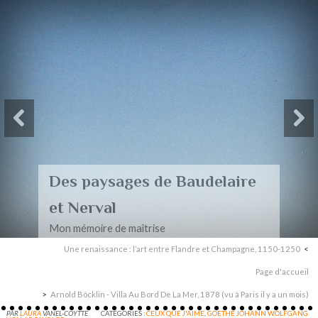
Des paysages de Baudelaire
et Nerval
Mon mémoire de maîtrise
Une renaissance : l’art entre Flandre et Champagne, 1150-1250
Page d'accueil
Arnold Böcklin - Villa Au Bord De La Mer, 1878 (vu à Paris il y a un mois)
PAR
LAURA
VANEL-COYTTE
CATÉGORIES :
CEUX QUE J'AIME
,
GOETHE JOHANN WOLFGANG