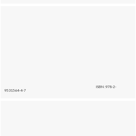
ISBN :978-2-
9531564-4-7