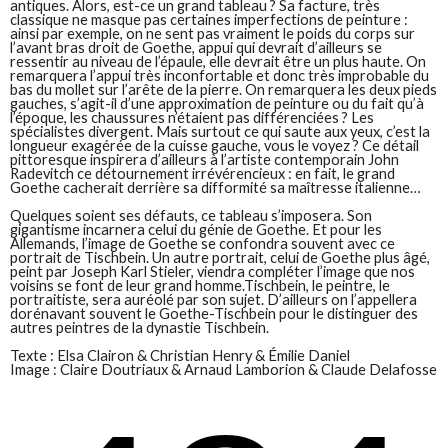
antiques. Alors, est-ce un grand tableau ? Sa facture, très
classique ne masque pas certaines imperfections de peinture :
ainsi par exemple, on ne sent pas vraiment le poids du corps sur
l’avant bras droit de Goethe, appui qui devrait d’ailleurs se
ressentir au niveau de l’épaule, elle devrait être un plus haute. On
remarquera l’appui très inconfortable et donc très improbable du
bas du mollet sur l’arête de la pierre. On remarquera les deux pieds
gauches, s’agit-il d’une approximation de peinture ou du fait qu’à
l’époque, les chaussures n’étaient pas différenciées ? Les
spécialistes divergent. Mais surtout ce qui saute aux yeux, c’est la
longueur exagérée de la cuisse gauche, vous le voyez ? Ce détail
pittoresque inspirera d’ailleurs à l’artiste contemporain John
Radevitch ce détournement irrévérencieux : en fait, le grand
Goethe cacherait derrière sa difformité sa maîtresse italienne…
Quelques soient ses défauts, ce tableau s’imposera. Son
gigantisme incarnera celui du génie de Goethe. Et pour les
Allemands, l’image de Goethe se confondra souvent avec ce
portrait de Tischbein. Un autre portrait, celui de Goethe plus âgé,
peint par Joseph Karl Stieler, viendra compléter l’image que nos
voisins se font de leur grand homme.Tischbein, le peintre, le
portraitiste, sera auréolé par son sujet. D’ailleurs on l’appellera
dorénavant souvent le Goethe-Tischbein pour le distinguer des
autres peintres de la dynastie Tischbein.
Texte : Elsa Clairon & Christian Henry & Émilie Daniel
Image : Claire Doutriaux & Arnaud Lamborion & Claude Delafosse