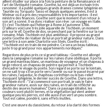
aillent étudier sur place à la fois la peinture de la Renaissance et
l’art de l’Antiquité romaine. Goethe, lui, est déjà un écrivain très
renommé : il a publié quelques grands drames comme Iphigénie en
Tauride ou Torquato Tasso et depuis quelques années, il est à
Weimar où il a pris des responsabilités très importantes : il est
ministre des finances. Goethe sent que le moment d’un retour à
son art a sonné. Il va donc réaliser son rêve : un voyage en Italie.
Et c’est Tischbein qui l’héberge à Rome à l’automne 1786.
D’ailleurs voici une très jolie aquarelle de Tischbein, un moment
pris sur le vif, Goethe de dos, se penchant par la fenêtre sur la rue
romaine. Mais Tischbein est plus ambitieux : il propose au grand
poète Goethe de réaliser de lui un portrait grandeur nature. Dans
une lettre à son amie Charlotte von Stein, Goethe écrit :
"Tischbein est en train de me peindre. Ce sera un beau tableau,
juste trop grand pour nos appartements nordiques."
Regardons de plus près ce si grand tableau : Goethe est allongé
dans la campagne romaine sur les ruines d’une obélisque. Il porte
un grand manteau blanc, un manteau de voyageur et un chapeau à
large rebord, un chapeau de peintre qui permet à Tischbein
d’encadrer le visage du poète. Son regard se porte sur le lointain,
on ne sait trop s’il se porte vers l’avenir ou sur le passé incarné par
les ruines, l’aqueduc, le chapiteau corinthien ou le bas-relief
évoquant Iphigénie, le dernier succès de Goethe. Dans une lettre,
Tischbein écrit : "J’ai commencé son portrait, je vais le faire
grandeur nature, assis sur des ruines, en train de réfléchir au
destin des œuvres humaines." Dans ce paysage idéalisé, les
couleurs sont plutôt ternes, et la végétation qui vient animer
quelque peu les pierres, est elle aussi d’un vert un peu sombre.
Tout est calme, pondéré, sans effets inutiles.
C’est une œuvre du classicisme, du retour à la clarté des formes