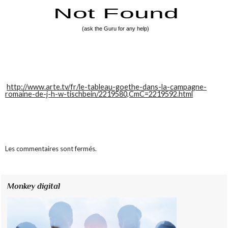
http://www.arte.tv/fr/le-tableau-goethe-dans-la-campagne-
romaine-de-j-h-w-tischbein/2219580,CmC=2219592.html
Les commentaires sont fermés.
Monkey digital