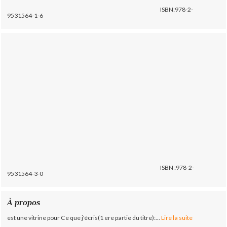
ISBN:978-2-
9531564-1-6
ISBN :978-2-
9531564-3-0
À propos
est une vitrine pour Ce que j'écris(1 ere partie du titre):...
Lire la suite