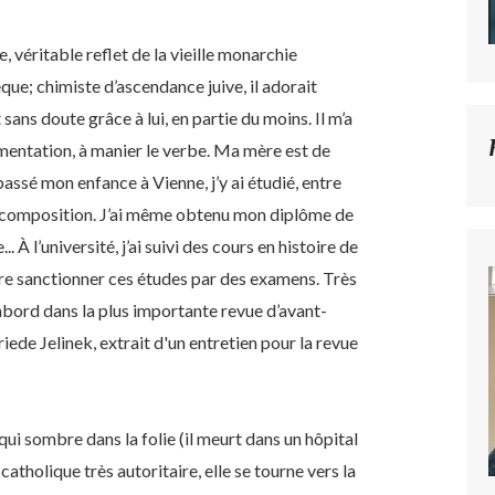
e, véritable reflet de la vieille monarchie
èque; chimiste d’ascendance juive, il adorait
t sans doute grâce à lui, en partie du moins. Il m’a
gumentation, à manier le verbe. Ma mère est de
assé mon enfance à Vienne, j’y ai étudié, entre
, la composition. J’ai même obtenu mon diplôme de
. À l’université, j’ai suivi des cours en histoire de
faire sanctionner ces études par des examens. Très
d’abord dans la plus importante revue d’avant-
riede Jelinek, extrait d'un entretien pour la revue
qui sombre dans la folie (il meurt dans un hôpital
atholique très autoritaire, elle se tourne vers la