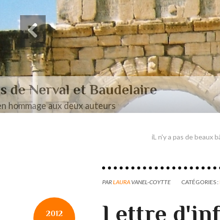
Des paysages de Baudel
Mon mémoire de maîtrise
iL n'y a pas de beaux 
PAR
LAURA
VANEL-COYTTE
CATÉGORIES :
Lettre d'in
2012