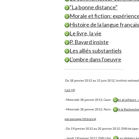
"La bonne distance"
Morale et fiction: expérie
Histoire de la langue françai
Le livre, la vie
P. Bayard insiste
Les alliés substantiels
L'ombre dans l'oeuvre
Du 18 janvier 2012 au 13 juin 2012, Institut national d
l'art (II)
- Mercredi 18 janvier 2012, Caen :
Ici et ailleurs 
- Mercredi 18 janvier 2012, Paris :
A la Recherche
personnage littéraire)
- Du 19 janvier 2012 au 20 janvier 2012, ENS de Lyon
- Jeudi 19 janvier 2012, ENS Ulm :
Les
Histoires tr