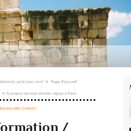
aire et Nerval
bâtiments qu'à Lyon, non?
Page d'accueil
A propos de mon dernier séjour à Paris
BAUDELAIRE CHARLES
formation /