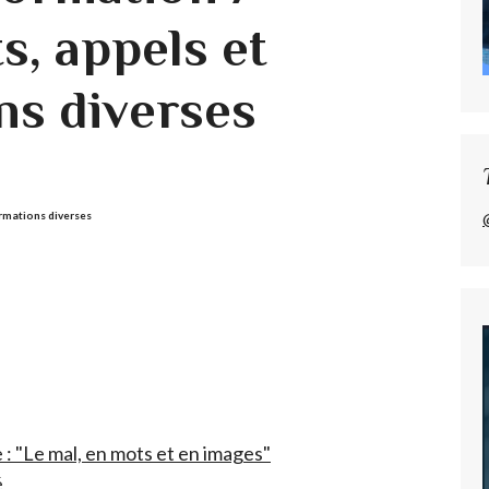
, appels et
ns diverses
ormations diverses
 : "Le mal, en mots et en images"
é