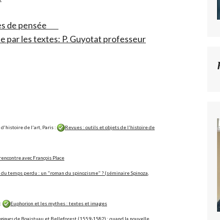
nces de pensée
se par les textes: P. Guyotat professeur
'histoire de l'art, Paris :
Revues : outils et objets de l'histoire de
: rencontre avec François Place
 du temps perdu : un "roman du spinozisme" ? (séminaire Spinoza,
 :
Euphorion et les mythes : textes et images
agiques
de Boaistuau et Belleforest (1559-1582) : quand la nouvelle