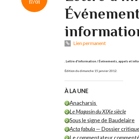
17/01
Événements
informatio
Lien permanent
. Lettre d'information / Événements, appels et inf
Édition du dimanche 15 janvier 2012.
À LA UNE
Anacharsis
Le Magasin du XIXe siècle
Sous le signe de Baudelaire
Acta fabula
— Dossier critique
Le commentateur comment