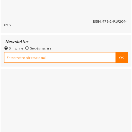
ISBN :978-2-919204-
05-2
Newsletter
S'inscrire
Se désinscrire