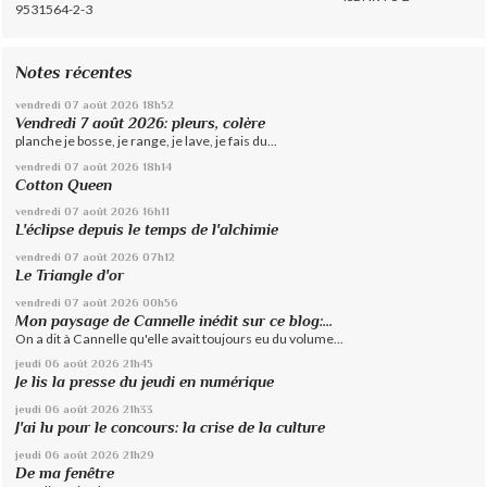
9531564-2-3
Notes récentes
vendredi 07
août 2026
18h52
Vendredi 7 août 2026: pleurs, colère
planche je bosse, je range, je lave, je fais du...
vendredi 07
août 2026
18h14
Cotton Queen
vendredi 07
août 2026
16h11
L'éclipse depuis le temps de l'alchimie
vendredi 07
août 2026
07h12
Le Triangle d'or
vendredi 07
août 2026
00h56
Mon paysage de Cannelle inédit sur ce blog:...
On a dit à Cannelle qu'elle avait toujours eu du volume...
jeudi 06
août 2026
21h45
Je lis la presse du jeudi en numérique
jeudi 06
août 2026
21h33
J'ai lu pour le concours: la crise de la culture
jeudi 06
août 2026
21h29
De ma fenêtre