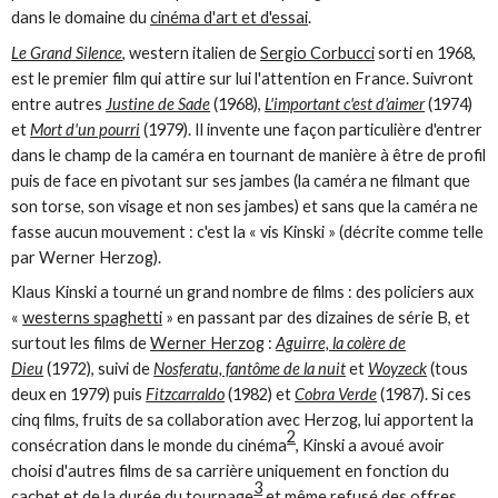
dans le domaine du
cinéma d'art et d'essai
.
Le Grand Silence
, western italien de
Sergio Corbucci
sorti en 1968,
est le premier film qui attire sur lui l'attention en France. Suivront
entre autres
Justine de Sade
(1968),
L'important c'est d'aimer
(1974)
et
Mort d'un pourri
(1979). Il invente une façon particulière d'entrer
dans le champ de la caméra en tournant de manière à être de profil
puis de face en pivotant sur ses jambes (la caméra ne filmant que
son torse, son visage et non ses jambes) et sans que la caméra ne
fasse aucun mouvement : c'est la « vis Kinski » (décrite comme telle
par Werner Herzog).
Klaus Kinski a tourné un grand nombre de films : des policiers aux
«
westerns spaghetti
» en passant par des dizaines de série B, et
surtout les films de
Werner Herzog
:
Aguirre, la colère de
Dieu
(1972), suivi de
Nosferatu, fantôme de la nuit
et
Woyzeck
(tous
deux en 1979) puis
Fitzcarraldo
(1982) et
Cobra Verde
(1987). Si ces
cinq films, fruits de sa collaboration avec Herzog, lui apportent la
2
consécration dans le monde du cinéma
, Kinski a avoué avoir
choisi d'autres films de sa carrière uniquement en fonction du
3
cachet et de la durée du tournage
et même refusé des offres