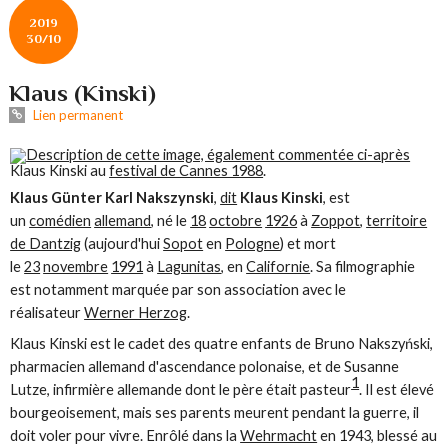
2019
30/10
Klaus (Kinski)
Lien permanent
Klaus Kinski au
festival de Cannes 1988
.
Klaus Günter Karl Nakszynski
,
dit
Klaus Kinski
, est
un
comédien
allemand
, né le
18
octobre
1926
à
Zoppot
,
territoire
de Dantzig
(aujourd'hui
Sopot
en
Pologne
) et mort
le
23
novembre
1991
à
Lagunitas
, en
Californie
. Sa filmographie
est notamment marquée par son association avec le
réalisateur
Werner Herzog
.
Klaus Kinski est le cadet des quatre enfants de Bruno Nakszyński,
pharmacien allemand d'ascendance polonaise, et de Susanne
1
Lutze, infirmière allemande dont le père était pasteur
. Il est élevé
bourgeoisement, mais ses parents meurent pendant la guerre, il
doit voler pour vivre. Enrôlé dans la
Wehrmacht
en 1943, blessé au