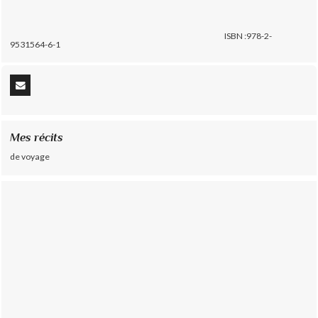
ISBN :978-2-
9531564-6-1
Mes récits
de voyage