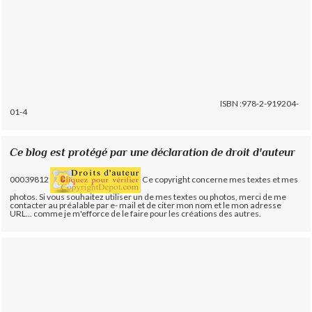
ISBN :978-2-919204-
01-4
Ce blog est protégé par une déclaration de droit d'auteur
00039812
Ce copyright concerne mes textes et mes
photos. Si vous souhaitez utiliser un de mes textes ou photos, merci de me
contacter au préalable par e- mail et de citer mon nom et le mon adresse
URL... comme je m'efforce de le faire pour les créations des autres.