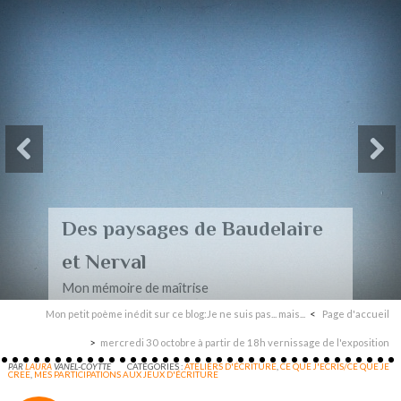
Des paysages de Baudelaire
et Nerval
Mon mémoire de maîtrise
Mon petit poème inédit sur ce blog:Je ne suis pas... mais...
Page d'accueil
mercredi 30 octobre à partir de 18h vernissage de l'exposition
PAR
LAURA
VANEL-COYTTE
CATÉGORIES :
ATELIERS D'ÉCRITURE
,
CE QUE J'ECRIS/CE QUE JE
CREE
,
MES PARTICIPATIONS AUX JEUX D'ÉCRITURE