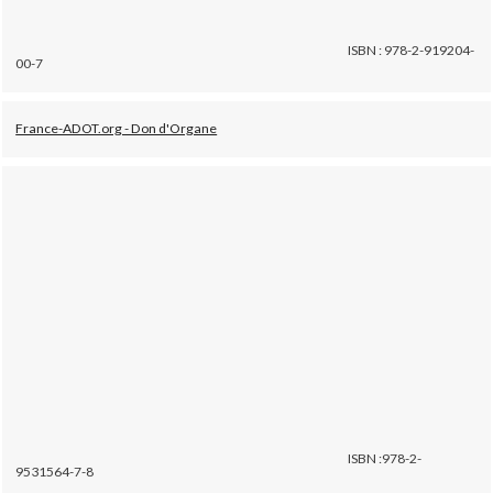
ISBN : 978-2-919204-
00-7
France-ADOT.org - Don d'Organe
ISBN :978-2-
9531564-7-8