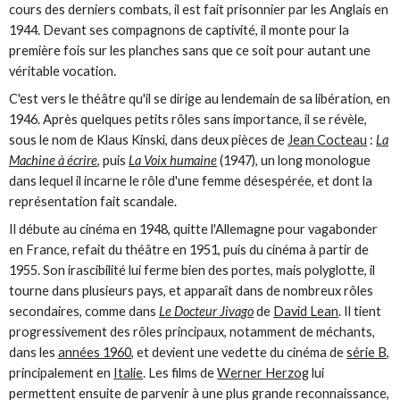
cours des derniers combats, il est fait prisonnier par les Anglais en
1944. Devant ses compagnons de captivité, il monte pour la
première fois sur les planches sans que ce soit pour autant une
véritable vocation.
C'est vers le théâtre qu'il se dirige au lendemain de sa libération, en
1946. Après quelques petits rôles sans importance, il se révèle,
sous le nom de Klaus Kinski, dans deux pièces de
Jean Cocteau
:
La
Machine à écrire
, puis
La Voix humaine
(1947), un long monologue
dans lequel il incarne le rôle d'une femme désespérée, et dont la
représentation fait scandale.
Il débute au cinéma en 1948, quitte l'Allemagne pour vagabonder
en France, refait du théâtre en 1951, puis du cinéma à partir de
1955. Son irascibilité lui ferme bien des portes, mais polyglotte, il
tourne dans plusieurs pays, et apparaît dans de nombreux rôles
secondaires, comme dans
Le Docteur Jivago
de
David Lean
. Il tient
progressivement des rôles principaux, notamment de méchants,
dans les
années 1960
, et devient une vedette du cinéma de
série B
,
principalement en
Italie
. Les films de
Werner Herzog
lui
permettent ensuite de parvenir à une plus grande reconnaissance,