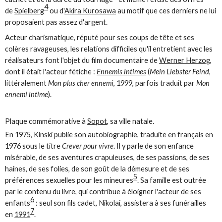
4
de
Spielberg
ou d'
Akira Kurosawa
au motif que ces derniers ne lui
proposaient pas assez d'argent.
Acteur charismatique, réputé pour ses coups de tête et ses
colères ravageuses, les relations difficiles qu'il entretient avec les
réalisateurs font l'objet du film documentaire de
Werner Herzog
,
dont il était l'acteur fétiche :
Ennemis intimes
(
Mein Liebster Feind
,
littéralement
Mon plus cher ennemi
, 1999, parfois traduit par
Mon
ennemi intime
).
Plaque commémorative à
Sopot
, sa ville natale.
En 1975, Kinski publie son autobiographie, traduite en français en
1976 sous le titre
Crever pour vivre
. Il y parle de son enfance
misérable, de ses aventures crapuleuses, de ses passions, de ses
haines, de ses folies, de son goût de la démesure et de ses
5
préférences sexuelles pour les mineures
. Sa famille est outrée
par le contenu du livre, qui contribue à éloigner l'acteur de ses
6
enfants
: seul son fils cadet, Nikolai, assistera à ses funérailles
7
en
1991
.