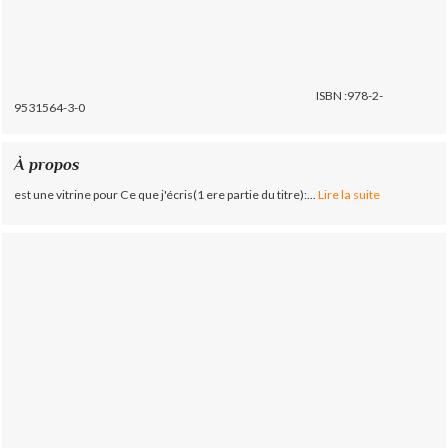
ISBN :978-2-
9531564-3-0
À propos
est une vitrine pour Ce que j'écris(1 ere partie du titre):...
Lire la suite