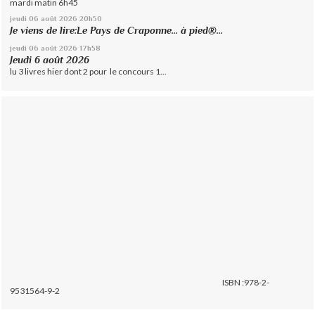
mardi matin 6h45
jeudi 06
août 2026
20h50
Je viens de lire:Le Pays de Craponne... à pied®...
jeudi 06
août 2026
17h58
Jeudi 6 août 2026
lu 3 livres hier dont 2 pour le concours 1...
ISBN :978-2-
9531564-9-2