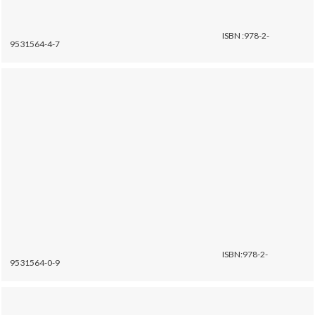
ISBN :978-2-
9531564-4-7
ISBN:978-2-
9531564-0-9