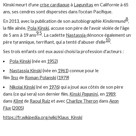
Kinski meurt d'une
crise cardiaque
à
Lagunitas
en Californie à 65
ans, ses cendres sont dispersées dans l'océan Pacifique.
8
En 2013, avec la publication de son autobiographie
Kindermund
,
la fille aînée,
Pola Kinski
, accuse son père de l'avoir violée de l'âge
9
,
5
de 5 ans à 19 ans
. La cadette
Nastassja
dénonce également un
10
père tyrannique, terrifiant, qui a tenté d'abuser d'elle
.
Ses trois enfants ont eux aussi choisi la profession d'acteurs :
Pola Kinski
(née en
1952
)
Nastassja Kinski
(née en
1961
) connue pour le
film
Tess
de
Roman Polanski
(
1979
)
Nikolai Kinski
(né en
1976
) qui a joué aux côtés de son père
dans (ce qui sera) son dernier film,
Kinski Paganini
, en
1989
,
dans
Klimt
de
Raoul Ruiz
et avec
Charlize Theron
dans
Aeon
Flux
(
2005
)
https://fr.wikipedia.org/wiki/Klaus_Kinski