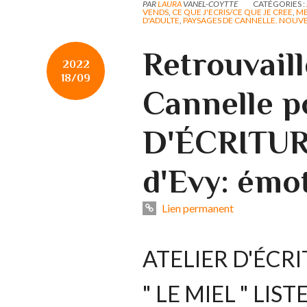
PAR
LAURA
VANEL-COYTTE
CATÉGORIES :
VENDS
,
CE QUE J'ECRIS/CE QUE JE CREE
,
ME
D'ADULTE
,
PAYSAGES DE CANNELLE. NOUV
Retrouvaill
2022
18/09
Cannelle p
D'ÉCRITUR
d'Evy: émo
Lien permanent
ATELIER D'ÉCRI
" LE MIEL " LIS