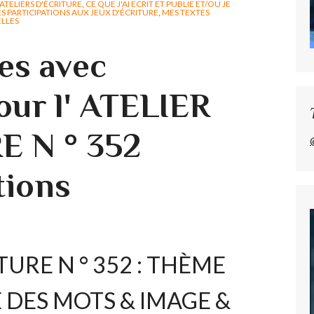
ATELIERS D'ÉCRITURE
,
CE QUE J'AI ECRIT ET PUBLIE ET/OU JE
S PARTICIPATIONS AUX JEUX D'ÉCRITURE
,
MES TEXTES
ELLES
es avec
our l' ATELIER
E N ° 352
tions
TURE N ° 352 : THÈME
TE DES MOTS & IMAGE &