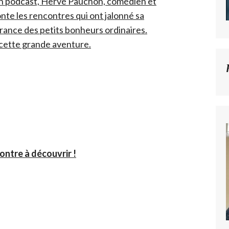
 un podcast, Hervé Pauchon, comédien et
nte les rencontres qui ont jalonné sa
rance des petits bonheurs ordinaires.
r cette grande aventure.
ontre à découvrir !