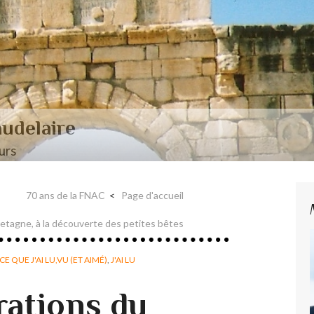
aire et Nerval
70 ans de la FNAC
Page d'accueil
Bretagne, à la découverte des petites bêtes
CE QUE J'AI LU,VU (ET AIMÉ)
,
J'AI LU
rations du