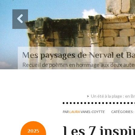
Des paysages de Baudel
Mon mémoire de maîtrise
Un été à la plage : en 
PAR
LAURA
VANEL-COYTTE
CATÉGORIES :
Les 7 inspi
2025