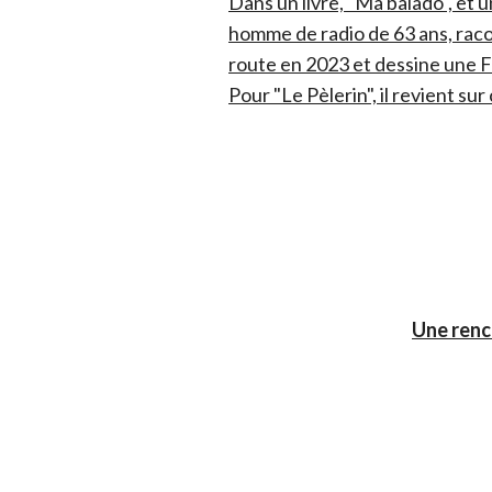
Dans un livre, "Ma balado", et
homme de radio de 63 ans, raco
route en 2023 et dessine une F
Pour "Le Pèlerin", il revient su
Une renc