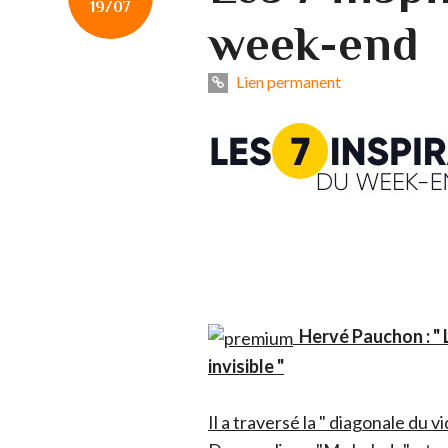
19/07
week-end
Lien permanent
Hervé Pauchon : "
invisible "
Il a traversé la " diagonale du 