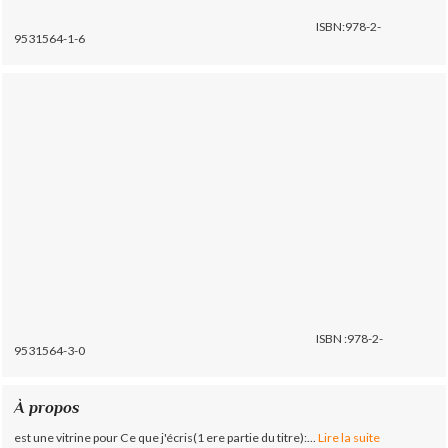
ISBN:978-2-
9531564-1-6
ISBN :978-2-
9531564-3-0
À propos
est une vitrine pour Ce que j'écris(1 ere partie du titre):...
Lire la suite