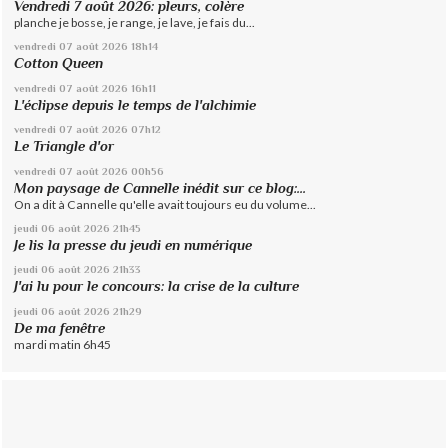
Vendredi 7 août 2026: pleurs, colère
planche je bosse, je range, je lave, je fais du...
vendredi 07
août 2026
18h14
Cotton Queen
vendredi 07
août 2026
16h11
L'éclipse depuis le temps de l'alchimie
vendredi 07
août 2026
07h12
Le Triangle d'or
vendredi 07
août 2026
00h56
Mon paysage de Cannelle inédit sur ce blog:...
On a dit à Cannelle qu'elle avait toujours eu du volume...
jeudi 06
août 2026
21h45
Je lis la presse du jeudi en numérique
jeudi 06
août 2026
21h33
J'ai lu pour le concours: la crise de la culture
jeudi 06
août 2026
21h29
De ma fenêtre
mardi matin 6h45