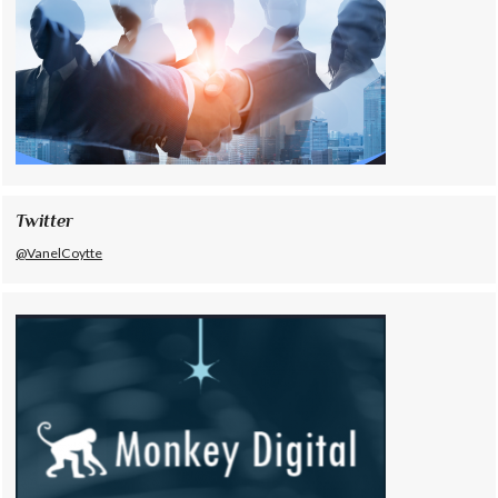
Twitter
@VanelCoytte