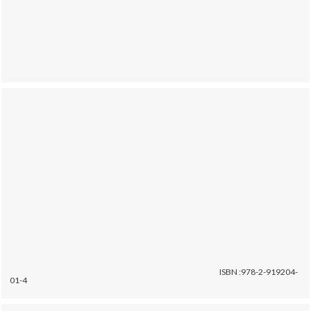
ISBN :978-2-919204-
01-4