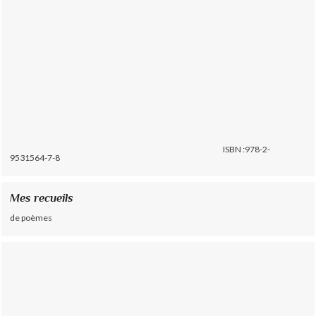
ISBN :978-2-
9531564-7-8
Mes recueils
de poèmes