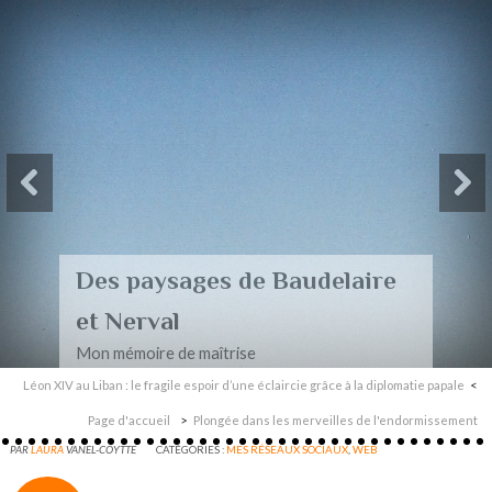
Des paysages de Baudelaire
et Nerval
Mon mémoire de maîtrise
Léon XIV au Liban : le fragile espoir d’une éclaircie grâce à la diplomatie papale
Page d'accueil
Plongée dans les merveilles de l'endormissement
PAR
LAURA
VANEL-COYTTE
CATÉGORIES :
MES RÉSEAUX SOCIAUX
,
WEB