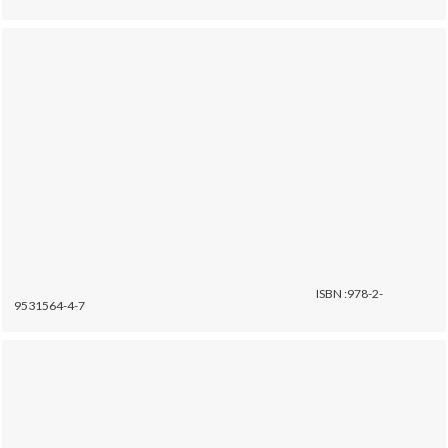
ISBN :978-2-
9531564-4-7