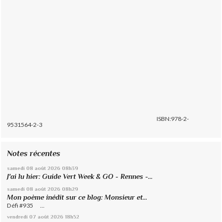
ISBN:978-2-
9531564-2-3
Notes récentes
samedi 08
août 2026
08h39
J'ai lu hier: Guide Vert Week & GO - Rennes -...
samedi 08
août 2026
08h29
Mon poème inédit sur ce blog: Monsieur et...
Défi #935 ...
vendredi 07
août 2026
18h52