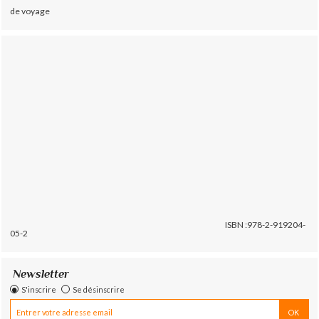
de voyage
ISBN :978-2-919204-
05-2
Newsletter
S'inscrire
Se désinscrire