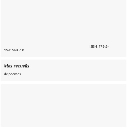
ISBN :978-2-
9531564-7-8
Mes recueils
de poèmes