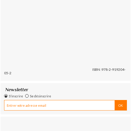
ISBN :978-2-919204-
05-2
Newsletter
S'inscrire
Se désinscrire