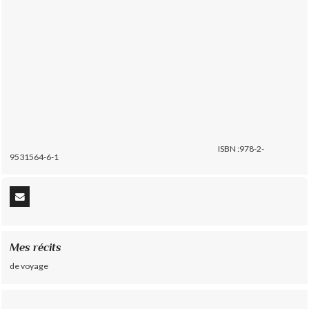
ISBN :978-2-
9531564-6-1
Mes récits
de voyage