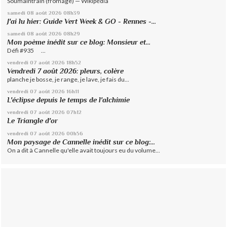
Soumaintrain (fromage) — Wikipédia
samedi 08
août 2026
08h39
J'ai lu hier: Guide Vert Week & GO - Rennes -...
samedi 08
août 2026
08h29
Mon poème inédit sur ce blog: Monsieur et...
Défi #935 ...
vendredi 07
août 2026
18h52
Vendredi 7 août 2026: pleurs, colère
planche je bosse, je range, je lave, je fais du...
vendredi 07
août 2026
16h11
L'éclipse depuis le temps de l'alchimie
vendredi 07
août 2026
07h12
Le Triangle d'or
vendredi 07
août 2026
00h56
Mon paysage de Cannelle inédit sur ce blog:...
On a dit à Cannelle qu'elle avait toujours eu du volume...