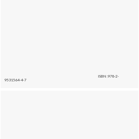
ISBN :978-2-
9531564-4-7