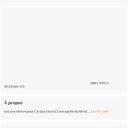
ISBN :978-2-
9531564-3-0
À propos
est une vitrine pour Ce que j'écris(1 ere partie du titre):...
Lire la suite