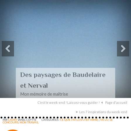
Des paysages de Baudelaire
et Nerval
Mon mémoire de maîtrise
C’est le week-end ! Laissez-vous guider !
Page d'accueil
Les 7 inspirations du week-end
PAR
LAURA
VANEL-COYTTE
CATÉGORIES :
CE QUE J'AI LU,VU (ET AIMÉ)
,
J'AI LU
,
LE
CONCOURS
,
MON TRAVAIL