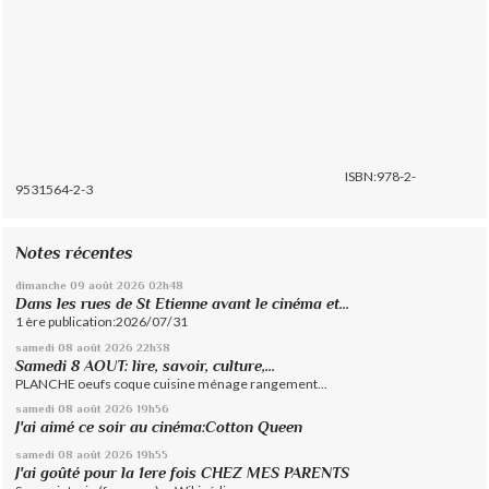
ISBN:978-2-
9531564-2-3
Notes récentes
dimanche 09
août 2026
02h48
Dans les rues de St Etienne avant le cinéma et...
1 ère publication:2026/07/31
samedi 08
août 2026
22h38
Samedi 8 AOUT: lire, savoir, culture,...
PLANCHE oeufs coque cuisine ménage rangement...
samedi 08
août 2026
19h56
J'ai aimé ce soir au cinéma:Cotton Queen
samedi 08
août 2026
19h55
J'ai goûté pour la 1ere fois CHEZ MES PARENTS