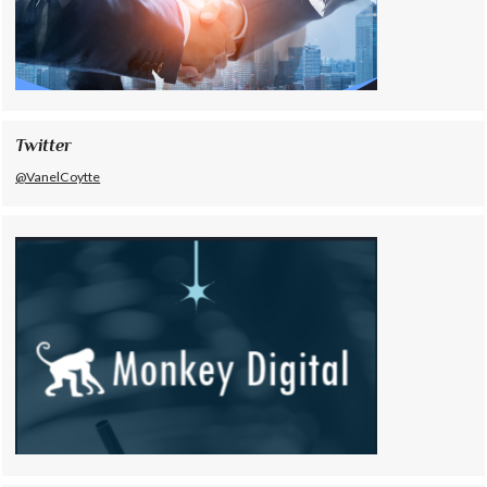
Twitter
@VanelCoytte