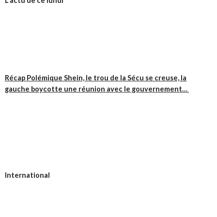
L'actu de ce lundi
Récap
Polémique Shein, le trou de la Sécu se creuse, la
gauche boycotte une réunion avec le gouvernement…
International