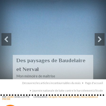
Des paysages de Baudelaire
et Nerval
Mon mémoire de maîtrise
Découvrez les articles incontournables du mois
Page d'accueil
journée nationale de lutte contre le harcèlement à l’école
PAR
LAURA
VANEL-COYTTE
CATÉGORIES :
CE QUE J'AI LU,VU (ET AIMÉ)
,
J'AI LU DANS LA
PRESSE