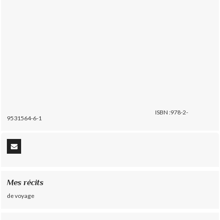
ISBN :978-2-
9531564-6-1
Mes récits
de voyage