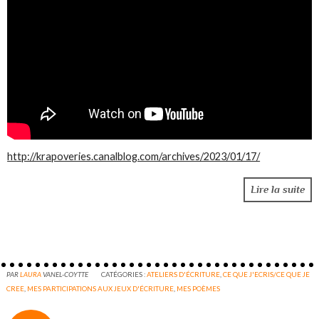
http://krapoveries.canalblog.com/archives/2023/01/17/
Lire la suite
PAR
LAURA
VANEL-COYTTE
CATÉGORIES :
ATELIERS D'ÉCRITURE
,
CE QUE J'ECRIS/CE QUE JE
CREE
,
MES PARTICIPATIONS AUX JEUX D'ÉCRITURE
,
MES POÈMES