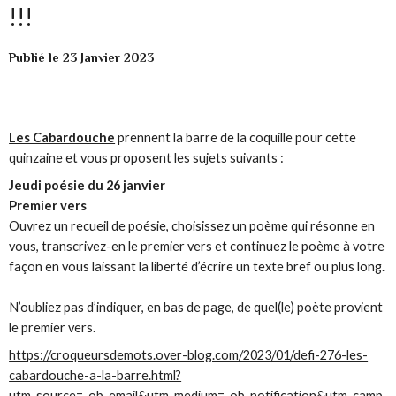
!!!
Publié le 23 Janvier 2023
Les Cabardouche
prennent la barre de la coquille pour cette
quinzaine et vous proposent les sujets suivants :
Jeudi poésie du 26 janvier
Premier vers
Ouvrez un recueil de poésie, choisissez un poème qui résonne en
vous, transcrivez-en le premier vers et continuez le poème à votre
façon en vous laissant la liberté d’écrire un texte bref ou plus long.
N’oubliez pas d’indiquer, en bas de page, de quel(le) poète provient
le premier vers.
https://croqueursdemots.over-blog.com/2023/01/defi-276-les-
cabardouche-a-la-barre.html?
utm_source=_ob_email&utm_medium=_ob_notification&utm_camp