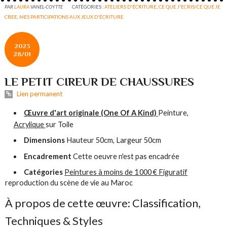
PAR
LAURA
VANEL-COYTTE
CATÉGORIES :
ATELIERS D'ÉCRITURE
,
CE QUE J'ECRIS/CE QUE JE
CREE
,
MES PARTICIPATIONS AUX JEUX D'ÉCRITURE
2023
28/01
LE PETIT CIREUR DE CHAUSSURES
Lien permanent
Œuvre d'art originale (One Of A Kind)
Peinture,
Acrylique
sur Toile
Dimensions
Hauteur 50cm, Largeur 50cm
Encadrement
Cette oeuvre n'est pas encadrée
Catégories
Peintures à moins de 1 000 €
Figuratif
reproduction du scène de vie au Maroc
À propos de cette œuvre: Classification,
Techniques & Styles