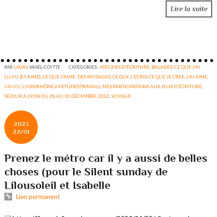
Lire la suite
PAR
LAURA
VANEL-COYTTE
CATÉGORIES :
ATELIERS D'ÉCRITURE
,
BALADES
,
CE QUE J'AI
LU,VU (ET AIMÉ)
,
CE QUE J'AIME. DES PAYSAGES
,
CE QUE J'ECRIS/CE QUE JE CREE
,
J'AI AIMÉ
,
J'AI VU
,
LYON(RHÔNE,69:ÉTUDES,TRAVAIL)
,
MES PARTICIPATIONS AUX JEUX D'ÉCRITURE
,
SÉJOUR À LYON DU 28 AU 30 DÉCEMBRE 2022
,
VOYAGE
2023
22/01
Prenez le métro car il y a aussi de belles
choses (pour le Silent sunday de
Lilousoleil et Isabelle
Lien permanent