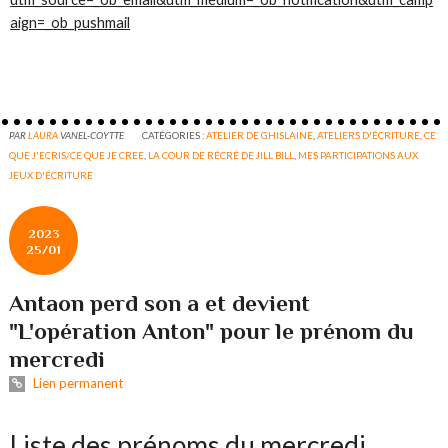
aign=_ob_pushmail
PAR
LAURA
VANEL-COYTTE
CATÉGORIES :
ATELIER DE GHISLAINE
,
ATELIERS D'ÉCRITURE
,
CE
QUE J'ECRIS/CE QUE JE CREE
,
LA COUR DE RÉCRÉ DE JILL BILL
,
MES PARTICIPATIONS AUX
JEUX D'ÉCRITURE
2023
25/01
Antaon perd son a et devient
"L'opération Anton" pour le prénom du
mercredi
Lien permanent
Liste des prénoms du mercredi...