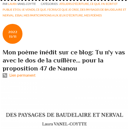
PAR
LAURA
VANEL-COYTTE
CATÉGORIES :
ATELIERS D'ÉCRITURE
,
CE QUE J'AI ECRIT ET
PUBLIE ET/OU JE VENDS
,
CE QUE J'ECRIS/CE QUE JE CREE
,
DES PAYSAGES DE BAUDELAIRE ET
NERVAL. ESSAI
,
MES PARTICIPATIONS AUX JEUX D'ÉCRITURE
,
MES POÈMES
2022
11/11
Mon poème inédit sur ce blog: Tu n'y vas
avec le dos de la cuillère... pour la
proposition 47 de Nanou
Lien permanent