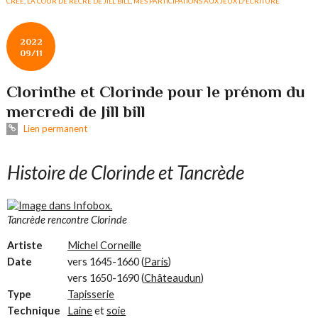
CREE
,
LA COUR DE RÉCRÉ DE JILL BILL
,
MES PARTICIPATIONS AUX JEUX D'ÉCRITURE
2022
09/11
Clorinthe et Clorinde pour le prénom du
mercredi de Jill bill
Lien permanent
Histoire de Clorinde et Tancrède
Tancrède rencontre Clorinde
Artiste
Michel Corneille
Date
vers 1645-1660 (
Paris
)
vers 1650-1690 (
Châteaudun
)
Type
Tapisserie
Technique
Laine
et
soie