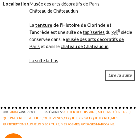
Localisation
Musée des arts décoratifs de Paris
Château de Châteaudun
La
tenture
de l'Histoire de Clorinde et
e
Tancrède
est une suite de
tapisseries
du
xvii
siècle
conservée dans le
musée des arts décoratifs de
Paris
et dans le
château de Châteaudun
.
La suite là-bas
Lire la suite
PAR
LAURA
VANEL-COYTTE
CATÉGORIES :
ATELIER DE GHISLAINE
,
ATELIERS D'ÉCRITURE
,
CE
QUE J'AI ECRIT ET PUBLIE ET/OU JE VENDS
,
CE QUE J'ECRIS/CE QUE JE CREE
,
MES
PARTICIPATIONS AUX JEUX D'ÉCRITURE
,
MES POÈMES
,
PAYSAGES MAROCAINS.