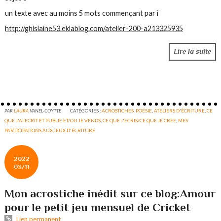
un texte avec au moins 5 mots commençant par i
http://ghislaine53.eklablog.com/atelier-200-a213325935
Lire la suite
PAR
LAURA
VANEL-COYTTE
CATÉGORIES :
ACROSTICHES. POÉSIE
,
ATELIERS D'ÉCRITURE
,
CE
QUE J'AI ECRIT ET PUBLIE ET/OU JE VENDS
,
CE QUE J'ECRIS/CE QUE JE CREE
,
MES
PARTICIPATIONS AUX JEUX D'ÉCRITURE
2022
03/11
Mon acrostiche inédit sur ce blog:Amour
pour le petit jeu mensuel de Cricket
Lien permanent