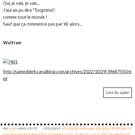
Oui, je sais, je sais...
J'aurais pu dire "
Tungstène
",
comme tout le monde !
Sauf que ça commence pas par W, alors...
Wolfram
http://samedidefi.canalblog.com/archives/2022/10/29/39687550.ht
ml
Lire la suite
PAR
LAURA
VANEL-COYTTE
CATÉGORIES :
ATELIER DE GHISLAINE
,
ATELIERS D'ÉCRITURE
,
CE
QUE J'AI ECRIT ET PUBLIE ET/OU JE VENDS
,
CE QUE J'ECRIS/CE QUE JE CREE
,
DES PAYSAGES