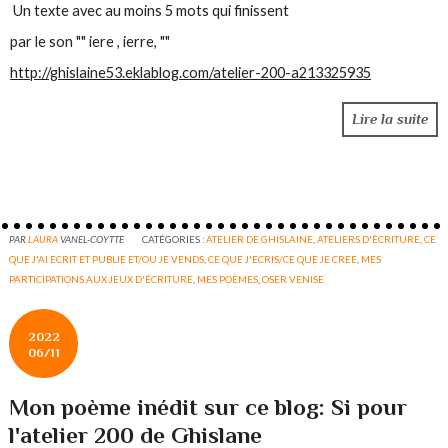
Un texte avec au moins 5 mots qui finissent
par le son "" iere , ierre, ""
http://ghislaine53.eklablog.com/atelier-200-a213325935
Lire la suite
PAR
LAURA
VANEL-COYTTE
CATÉGORIES :
ATELIER DE GHISLAINE
,
ATELIERS D'ÉCRITURE
,
CE
QUE J'AI ECRIT ET PUBLIE ET/OU JE VENDS
,
CE QUE J'ECRIS/CE QUE JE CREE
,
MES
PARTICIPATIONS AUX JEUX D'ÉCRITURE
,
MES POÈMES
,
OSER VENISE
2022
06/11
Mon poème inédit sur ce blog: Si pour
l'atelier 200 de Ghislane