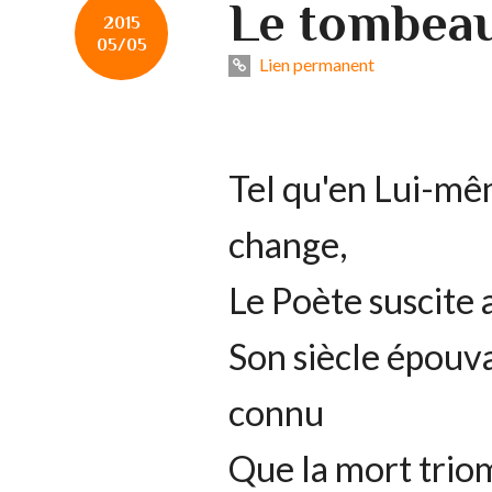
Le tombeau
2015
05/05
Lien permanent
Tel qu'en Lui-mêm
change,
Le Poète suscite 
Son siècle épouva
connu
Que la mort trio