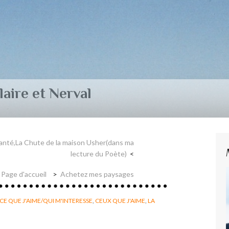
aire et Nerval
hanté,La Chute de la maison Usher(dans ma
lecture du Poète)
Page d'accueil
Achetez mes paysages
CE QUE J'AIME/QUI M'INTERESSE
,
CEUX QUE J'AIME
,
LA