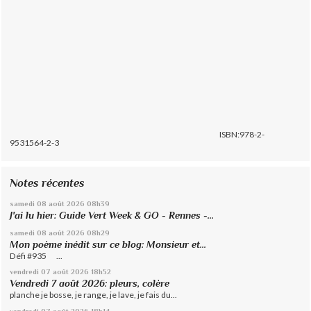
ISBN:978-2-
9531564-2-3
Notes récentes
samedi 08
août 2026
08h39
J'ai lu hier: Guide Vert Week & GO - Rennes -...
samedi 08
août 2026
08h29
Mon poème inédit sur ce blog: Monsieur et...
Défi #935 ...
vendredi 07
août 2026
18h52
Vendredi 7 août 2026: pleurs, colère
planche je bosse, je range, je lave, je fais du...