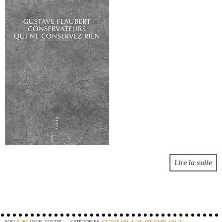
Lire la suite
PAR
LAURA
VANEL-COYTTE
CATÉGORIES :
CE QUE J'AI LU,VU (ET AIMÉ)
,
J'AI LU