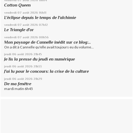
vendredi 07
août 2026
18h14
Cotton Queen
vendredi 07
août 2026
16h11
L'éclipse depuis le temps de l'alchimie
vendredi 07
août 2026
07h12
Le Triangle d'or
vendredi 07
août 2026
00h56
Mon paysage de Cannelle inédit sur ce blog:...
On a dit à Cannelle qu'elle avait toujours eu du volume...
jeudi 06
août 2026
21h45
Je lis la presse du jeudi en numérique
jeudi 06
août 2026
21h33
J'ai lu pour le concours: la crise de la culture
jeudi 06
août 2026
21h29
De ma fenêtre
mardi matin 6h45