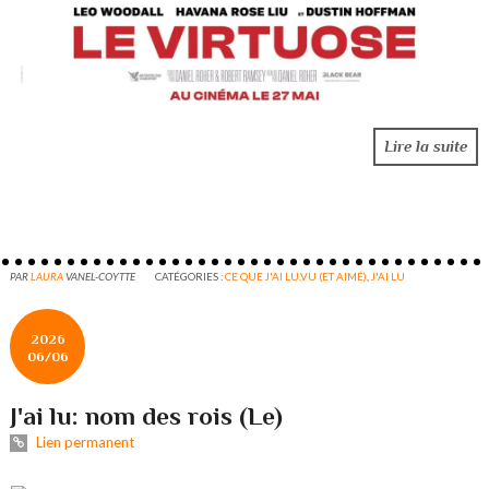
Lire la suite
PAR
LAURA
VANEL-COYTTE
CATÉGORIES :
CE QUE J'AI LU,VU (ET AIMÉ)
,
J'AI LU
2026
06/06
J'ai lu: nom des rois (Le)
Lien permanent