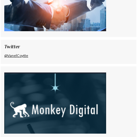
Twitter
@VanelCoytte