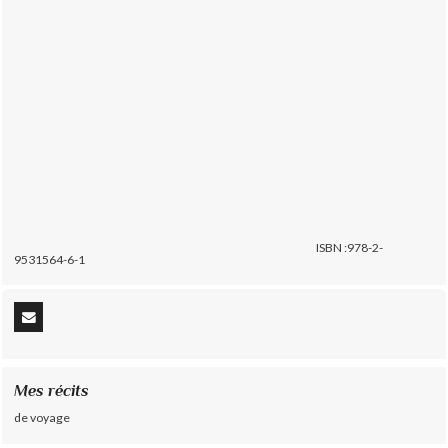
ISBN :978-2-
9531564-6-1
Mes récits
de voyage