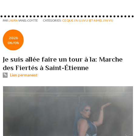
PAR
LAURA
VANEL-COYTTE
CATÉGORIES :
CE QUE J'AI LU,VU (ET AIMÉ)
,
J'AI VU
2026
06/06
Je suis allée faire un tour à la: Marche
des Fiertés à Saint-Étienne
Lien permanent