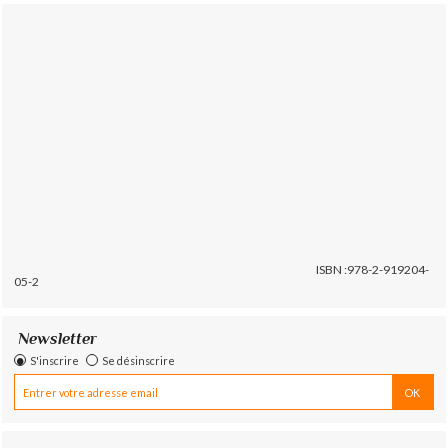
ISBN :978-2-919204-
05-2
Newsletter
S'inscrire
Se désinscrire