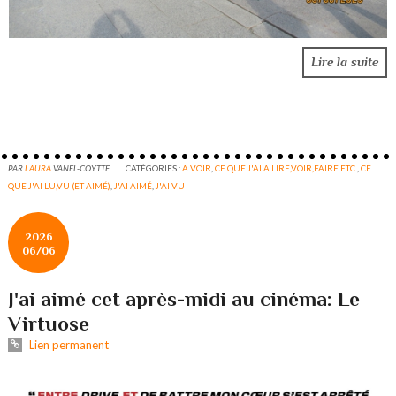
Lire la suite
PAR
LAURA
VANEL-COYTTE
CATÉGORIES :
A VOIR
,
CE QUE J'AI A LIRE,VOIR,FAIRE ETC.
,
CE
QUE J'AI LU,VU (ET AIMÉ)
,
J'AI AIMÉ
,
J'AI VU
2026
06/06
J'ai aimé cet après-midi au cinéma: Le
Virtuose
Lien permanent