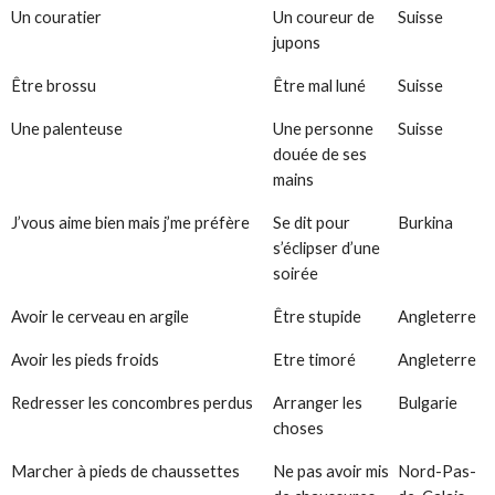
Un couratier
Un coureur de
Suisse
jupons
Être brossu
Être mal luné
Suisse
Une palenteuse
Une personne
Suisse
douée de ses
mains
J’vous aime bien mais j’me préfère
Se dit pour
Burkina
s’éclipser d’une
soirée
Avoir le cerveau en argile
Être stupide
Angleterre
Avoir les pieds froids
Etre timoré
Angleterre
Redresser les concombres perdus
Arranger les
Bulgarie
choses
Marcher à pieds de chaussettes
Ne pas avoir mis
Nord-Pas-