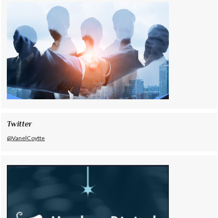
Twitter
@VanelCoytte