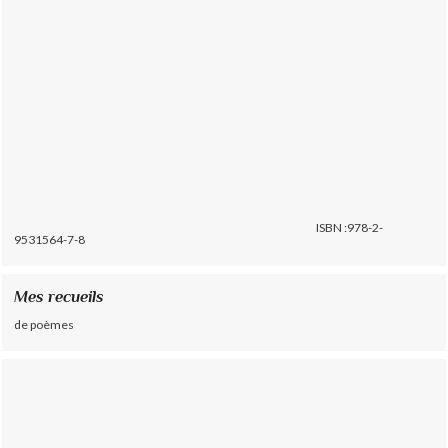
ISBN :978-2-
9531564-7-8
Mes recueils
de poèmes