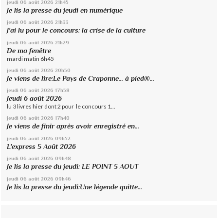
jeudi 06
août 2026
21h45
Je lis la presse du jeudi en numérique
jeudi 06
août 2026
21h33
J'ai lu pour le concours: la crise de la culture
jeudi 06
août 2026
21h29
De ma fenêtre
mardi matin 6h45
jeudi 06
août 2026
20h50
Je viens de lire:Le Pays de Craponne... à pied®...
jeudi 06
août 2026
17h58
Jeudi 6 août 2026
lu 3 livres hier dont 2 pour le concours 1...
jeudi 06
août 2026
17h40
Je viens de finir après avoir enregistré en...
jeudi 06
août 2026
09h52
L'express 5 Août 2026
jeudi 06
août 2026
09h48
Je lis la presse du jeudi: LE POINT 5 AOUT
jeudi 06
août 2026
09h46
Je lis la presse du jeudi:Une légende quitte...