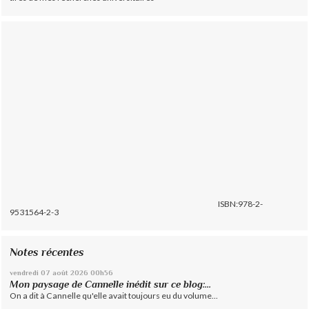
ISBN:978-2-
9531564-2-3
Notes récentes
vendredi 07
août 2026
00h56
Mon paysage de Cannelle inédit sur ce blog:...
On a dit à Cannelle qu'elle avait toujours eu du volume...