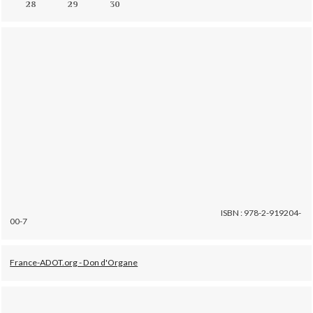
28
29
30
ISBN : 978-2-919204-
00-7
France-ADOT.org - Don d'Organe