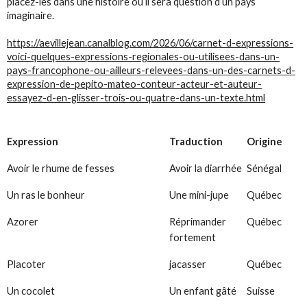
placez-les dans une histoire où il sera question d’un pays
imaginaire.
https://aevillejean.canalblog.com/2026/06/carnet-d-expressions-
voici-quelques-expressions-regionales-ou-utilisees-dans-un-
pays-francophone-ou-ailleurs-relevees-dans-un-des-carnets-d-
expression-de-pepito-mateo-conteur-acteur-et-auteur-
essayez-d-en-glisser-trois-ou-quatre-dans-un-texte.html
Expression
Traduction
Origine
Avoir le rhume de fesses
Avoir la diarrhée
Sénégal
Un ras le bonheur
Une mini-jupe
Québec
Azorer
Réprimander
Québec
fortement
Placoter
jacasser
Québec
Un cocolet
Un enfant gâté
Suisse