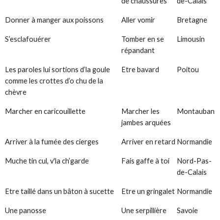
de chaussures
de-Calais
Donner à manger aux poissons
Aller vomir
Bretagne
S’esclafouérer
Tomber en se
Limousin
répandant
Les paroles lui sortions d’la goule
Etre bavard
Poitou
comme les crottes d’o chu de la
chèvre
Marcher en caricouillette
Marcher les
Montauban
jambes arquées
Arriver à la fumée des cierges
Arriver en retard
Normandie
Muche tin cul, v'la ch’garde
Fais gaffe à toi
Nord-Pas-
de-Calais
Etre taillé dans un bâton à sucette
Etre un gringalet
Normandie
Une panosse
Une serpillière
Savoie