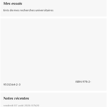
Mes essais
tirés de mes recherches universitaires
ISBN:978-2-
9531564-2-3
Notes récentes
vendredi 07
août 2026
07h20