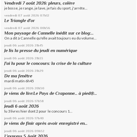
Vendredi 7 août 2026: pleurs, colère
je bosse, je range, je lave, je fais du sport, j'arrête...
vendredi 07
août 2026
07h12
Le Triangle d'or
vendredi 07
août 2026
00h56
Mon paysage de Cannelle inédit sur ce blog:...
On a dit à Cannelle qu'elle avait toujours eu du volume...
jeudi 06
août 2026
21h45
Je lis la presse du jeudi en numérique
jeudi 06
août 2026
21h33
J'ai lu pour le concours: la crise de la culture
jeudi 06
août 2026
21h29
De ma fenêtre
mardi matin 6h45
jeudi 06
août 2026
20h50
Je viens de lire:Le Pays de Craponne... à pied®...
jeudi 06
août 2026
17h58
Jeudi 6 août 2026
lu 3 livres hier dont 2 pour le concours 1...
jeudi 06
août 2026
17h40
Je viens de finir après avoir enregistré en...
jeudi 06
août 2026
09h52
L'express 5 Août 2026