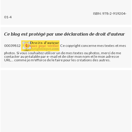
ISBN :978-2-919204-
01-4
Ce blog est protégé par une déclaration de droit d'auteur
00039812
Ce copyright concerne mes textes et mes
photos. Si vous souhaitez utiliser un de mes textes ou photos, merci de me
contacter au préalable par e- mail et de citer mon nom et le mon adresse
URL... comme je m'efforce de le faire pour les créations des autres.