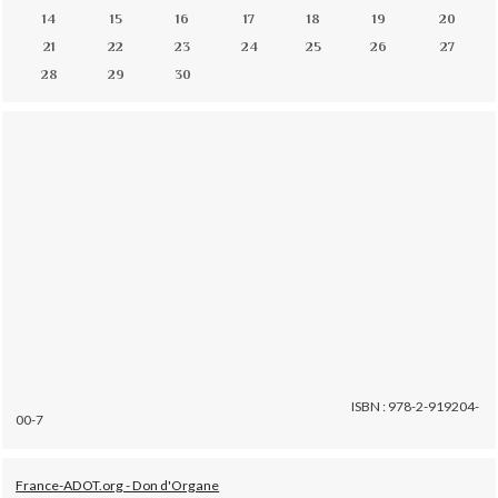
14
15
16
17
18
19
20
21
22
23
24
25
26
27
28
29
30
ISBN : 978-2-919204-
00-7
France-ADOT.org - Don d'Organe