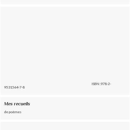
ISBN :978-2-
9531564-7-8
Mes recueils
de poèmes