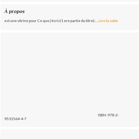
À propos
est une vitrine pour Ce que j'écris(1 ere partie du titre):...
Lire la suite
ISBN :978-2-
9531564-4-7