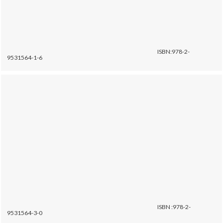
ISBN:978-2-
9531564-1-6
ISBN :978-2-
9531564-3-0