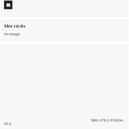
Mes récits
de voyage
ISBN :978-2-919204-
05-2