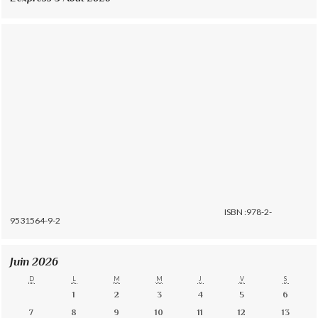
ISBN :978-2-
9531564-9-2
Juin 2026
D
L
M
M
J
V
S
1
2
3
4
5
6
7
8
9
10
11
12
13