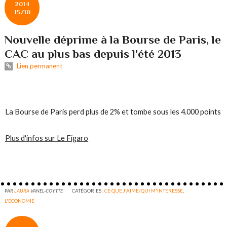
2014
15/10
Nouvelle déprime à la Bourse de Paris, le
CAC au plus bas depuis l'été 2013
Lien permanent
ALERTE INFO > 14H44
La Bourse de Paris perd plus de 2% et tombe sous les 4.000 points
Plus d'infos sur Le Figaro
PAR
LAURA
VANEL-COYTTE
CATÉGORIES :
CE QUE J'AIME/QUI M'INTERESSE
,
L'ÉCONOMIE