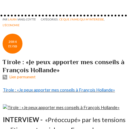
PAR
LAURA
VANEL-COYTTE
CATÉGORIES :
CE QUE J'AIME/QUI M'INTERESSE
,
L'ÉCONOMIE
2014
17/10
Tirole : «Je peux apporter mes conseils à
François Hollande»
Lien permanent
Tirole : «Je peux apporter mes conseils à François Hollande»
INTERVIEW -
«Préoccupé» par les tensions