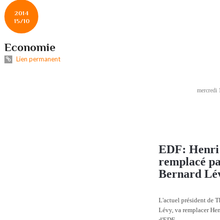
2014
15/10
Economie
Lien permanent
mercredi 
EDF: Henri 
remplacé pa
Bernard Lé
L'actuel président de T
Lévy, va remplacer Henr
d'EDF.