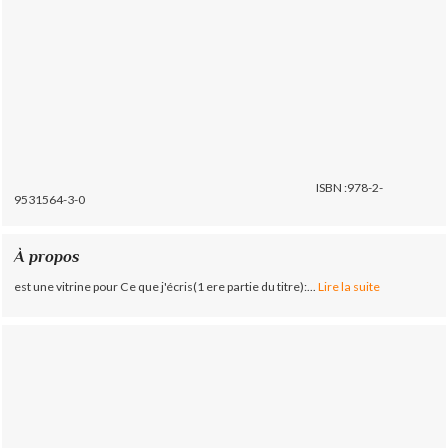
ISBN :978-2-
9531564-3-0
À propos
est une vitrine pour Ce que j'écris(1 ere partie du titre):...
Lire la suite