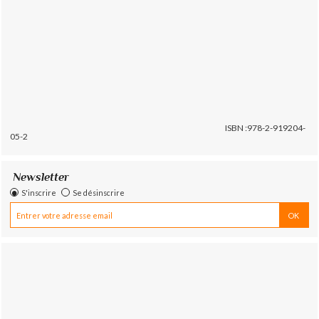
ISBN :978-2-919204-
05-2
Newsletter
S'inscrire
Se désinscrire