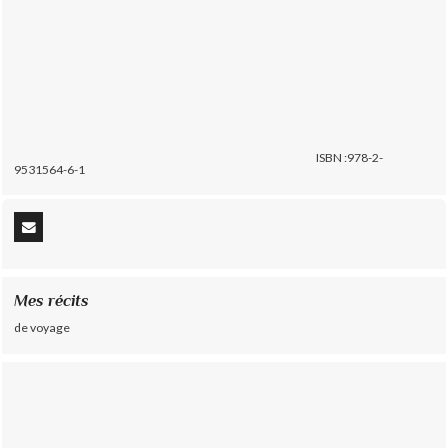
ISBN :978-2-
9531564-6-1
Mes récits
de voyage