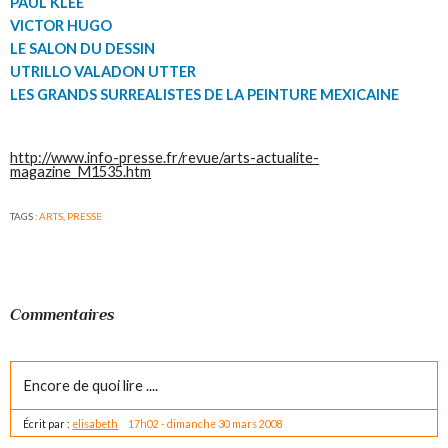
PAUL KLEE
VICTOR HUGO
LE SALON DU DESSIN
UTRILLO VALADON UTTER
LES GRANDS SURREALISTES DE LA PEINTURE MEXICAINE
http://www.info-presse.fr/revue/arts-actualite-
magazine_M1535.htm
TAGS :
ARTS
,
PRESSE
Commentaires
Encore de quoi lire ....
Écrit par :
elisabeth
17h02
-
dimanche 30
mars 2008