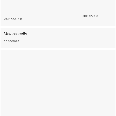
ISBN :978-2-
9531564-7-8
Mes recueils
de poèmes