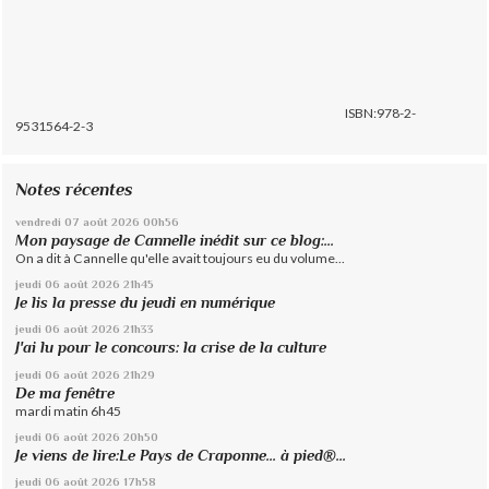
ISBN:978-2-
9531564-2-3
Notes récentes
vendredi 07
août 2026
00h56
Mon paysage de Cannelle inédit sur ce blog:...
On a dit à Cannelle qu'elle avait toujours eu du volume...
jeudi 06
août 2026
21h45
Je lis la presse du jeudi en numérique
jeudi 06
août 2026
21h33
J'ai lu pour le concours: la crise de la culture
jeudi 06
août 2026
21h29
De ma fenêtre
mardi matin 6h45
jeudi 06
août 2026
20h50
Je viens de lire:Le Pays de Craponne... à pied®...
jeudi 06
août 2026
17h58