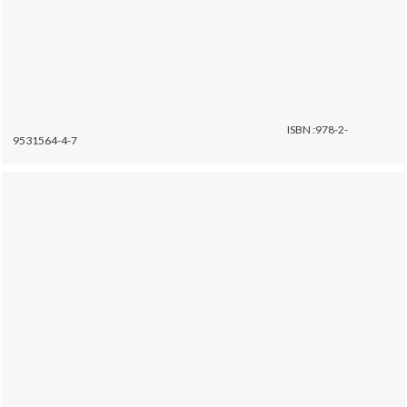
ISBN :978-2-
9531564-4-7