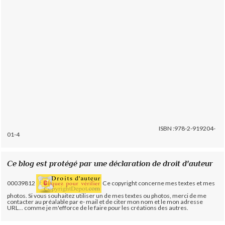
ISBN :978-2-919204-
01-4
Ce blog est protégé par une déclaration de droit d'auteur
00039812
Ce copyright concerne mes textes et mes
photos. Si vous souhaitez utiliser un de mes textes ou photos, merci de me
contacter au préalable par e- mail et de citer mon nom et le mon adresse
URL... comme je m'efforce de le faire pour les créations des autres.