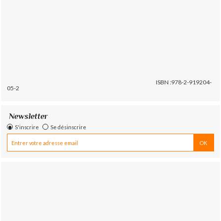
ISBN :978-2-919204-
05-2
Newsletter
S'inscrire
Se désinscrire