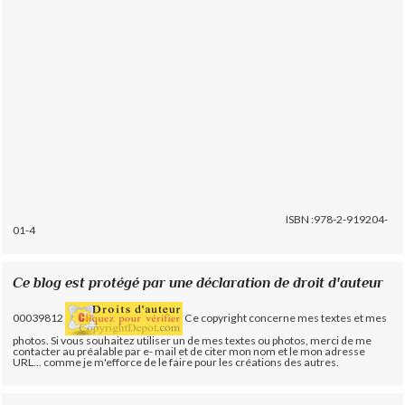
ISBN :978-2-919204-
01-4
Ce blog est protégé par une déclaration de droit d'auteur
00039812
Ce copyright concerne mes textes et mes
photos. Si vous souhaitez utiliser un de mes textes ou photos, merci de me
contacter au préalable par e- mail et de citer mon nom et le mon adresse
URL... comme je m'efforce de le faire pour les créations des autres.