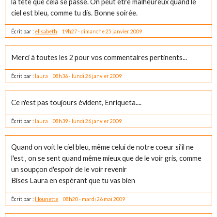
la tête que cela se passe. On peut être malheureux quand le
ciel est bleu, comme tu dis. Bonne soirée.
Écrit par :
elisabeth
19h27
-
dimanche 25
janvier 2009
Merci à toutes les 2 pour vos commentaires pertinents...
Écrit par :
laura
08h36
-
lundi 26
janvier 2009
Ce n'est pas toujours évident, Enriqueta....
Écrit par :
laura
08h39
-
lundi 26
janvier 2009
Quand on voit le ciel bleu, même celui de notre coeur si'il ne
l'est , on se sent quand même mieux que de le voir gris, comme
un soupçon d'espoir de le voir revenir
Bises Laura en espérant que tu vas bien
Écrit par :
lilounette
08h20
-
mardi 26
mai 2009