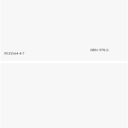
ISBN :978-2-
9531564-4-7