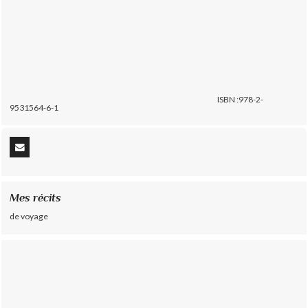
ISBN :978-2-
9531564-6-1
Mes récits
de voyage