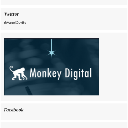
Twitter
@VanelCoytte
Facebook