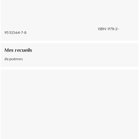
ISBN :978-2-
9531564-7-8
Mes recueils
de poèmes