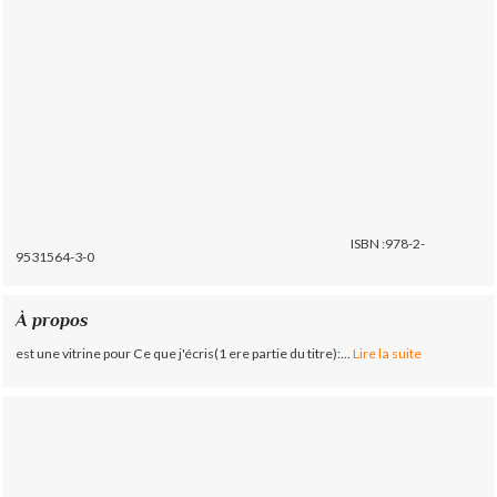
ISBN :978-2-
9531564-3-0
À propos
est une vitrine pour Ce que j'écris(1 ere partie du titre):...
Lire la suite