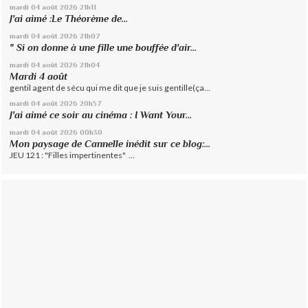
mardi 04
août 2026
21h11
J'ai aimé :Le Théorème de...
mardi 04
août 2026
21h07
" Si on donne à une fille une bouffée d'air...
mardi 04
août 2026
21h04
Mardi 4 août
gentil agent de sécu qui me dit que je suis gentille(ça...
mardi 04
août 2026
20h57
J'ai aimé ce soir au cinéma : I Want Your...
mardi 04
août 2026
00h30
Mon paysage de Cannelle inédit sur ce blog:...
JEU 121 : "Filles impertinentes" ...