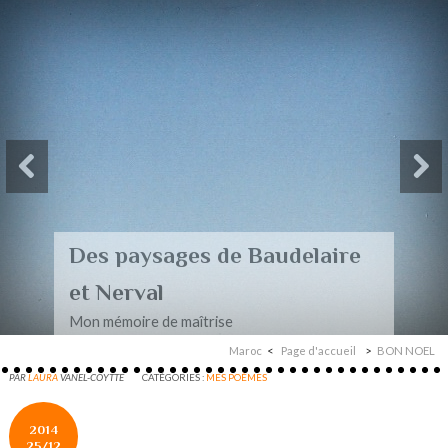
Des paysages de Baudelaire
et Nerval
Mon mémoire de maîtrise
Maroc
Page d'accueil
BON NOEL
PAR
LAURA
VANEL-COYTTE
CATÉGORIES :
MES POÈMES
2014
25/12