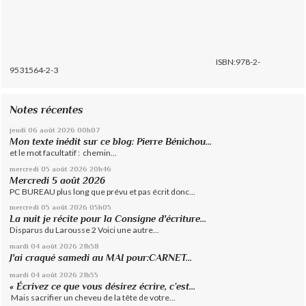
ISBN:978-2-
9531564-2-3
Notes récentes
jeudi 06
août 2026
00h07
Mon texte inédit sur ce blog: Pierre Bénichou...
et le mot facultatif : chemin...
mercredi 05
août 2026
20h46
Mercredi 5 août 2026
PC BUREAU plus long que prévu et pas écrit donc...
mercredi 05
août 2026
05h05
La nuit je récite pour la Consigne d'écriture...
Disparus du Larousse 2 Voici une autre...
mardi 04
août 2026
21h58
J'ai craqué samedi au MAI pour:CARNET...
mardi 04
août 2026
21h55
« Écrivez ce que vous désirez écrire, c’est...
Mais sacrifier un cheveu de la tête de votre...