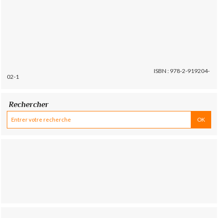
ISBN : 978-2-919204-
02-1
Rechercher